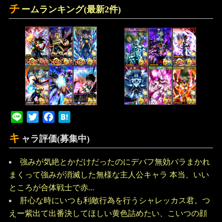
チ
ームランキング(最新2件)
Line
Twitter
Facebook
Hatena
キ
ャラ評価(募集中)
強みが気絶とかだけだったのにデバフ無効バラまかれ
まくって強みが消滅した無様な主人公キャラ 本当、いい
ところが合体戦士で赤...
肝心な時にいつも利敵行為を行うシャレッカス君。つ
えー紫出て出番決してほしい黄色詰めたい、こいつの顔