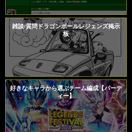
雑談/質問ドラゴンボールレジェンズ掲示
板
好きなキャラから選ぶチーム編成【パーテ
ィー】