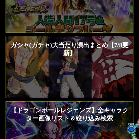
ガシャ(ガチャ)大当たり演出まとめ【7/8更
新】
【ドラゴンボールレジェンズ】全キャラク
ター画像リスト＆絞り込み検索