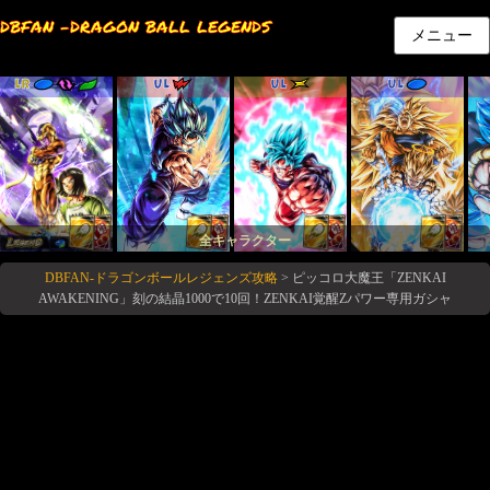
DBFAN -DRAGON BALL LEGENDS
メニュー
LR
UL
UL
UL
全キャラクター
DBFAN-ドラゴンボールレジェンズ攻略
>
ピッコロ大魔王「ZENKAI
AWAKENING」刻の結晶1000で10回！ZENKAI覚醒Zパワー専用ガシャ