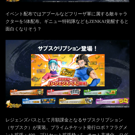
イベント配布ではアプールなどフリーザ軍に属する敵キャラ
クターを5体配布。ギニュー特戦隊などもZENKAI覚醒すると
面白くなりそう？
レジェンズパスとして月額課金となるサブスクリプション
（サブスク）が実装。プライムチケット発行ロボ？フラグメ
ント拡張＋400、プリセット拡張枠＋5、オート高速化、ログ