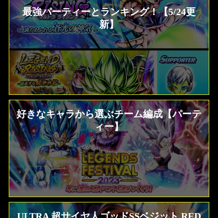
最強パーティーとランキング！【5/24更
新】
好きなキャラから選ぶチーム編成【パーテ
ィー】
ULTRA 超サイヤ人ゴッドSSベジット RED