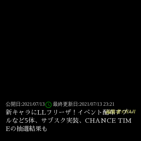
access_time
公開日:2021/07/13
最終更新日:2021/07/13 23:21
編集者:OYAJI
新キャラにLLフリーザ！イベント配布アプー
ルなど5体、サブスク実装、CHANCE TIM
Eの抽選結果も