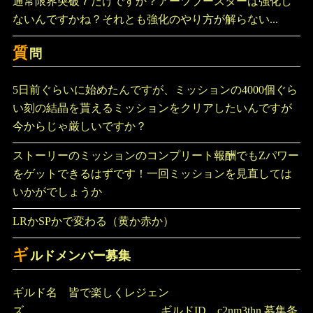
通常限界突破７だけですか？アーツブースターは強化し
ないんですかね？それとも強化のやり方が解らない...
質
問
5日前ぐらいに始めたんですが、ミッションの4000個ぐら
い刻の結晶を貰えるミッションをクリアしたいんですが
今からじゃ厳しいですか？
ストーリーのミッションのコンプリート報酬でもZパワー
をゲットできるはずです！一回ミッションを見直しては
いかがでしょうか
LRかSPかで変わる（黄か赤か）
ギ
ルドメンバー募集
ギルド名 皆で楽しくレジェン
ズ ギルドID c2nm3thn 募集条