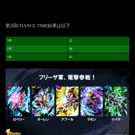
第2回CHANCE TIME結果は以下
3等
52
2等
98
1等
85