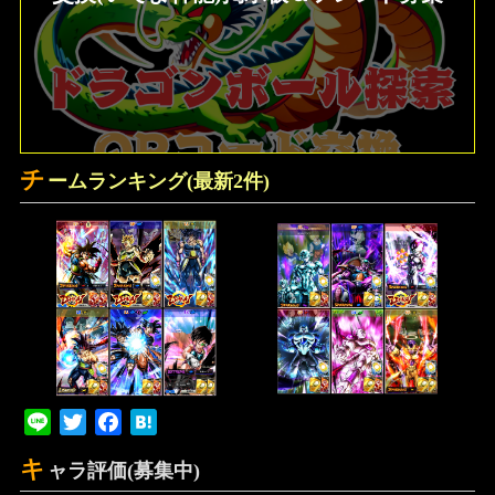
チ
ームランキング(最新2件)
Line
Twitter
Facebook
Hatena
キ
ャラ評価(募集中)