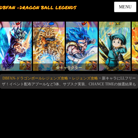
DBFAN -DRAGON BALL LEGENDS
MENU
UL
UL
UL
SP
全キャラクター
DBFAN-ドラゴンボールレジェンズ攻略
>
レジェンズ攻略
>
新キャラにLLフリー
ザ！イベント配布アプールなど5体、サブスク実装、CHANCE TIMEの抽選結果も