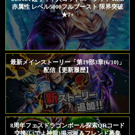
赤属性 レベル5000フルブースト 限界突破
★7+
最新メインストーリー「第19部3章(6/10)」
配信【更新履歴】
8周年フェスドラゴンボール探索QRコード
交換(いでよ神龍)掲示板＆フレンド募集