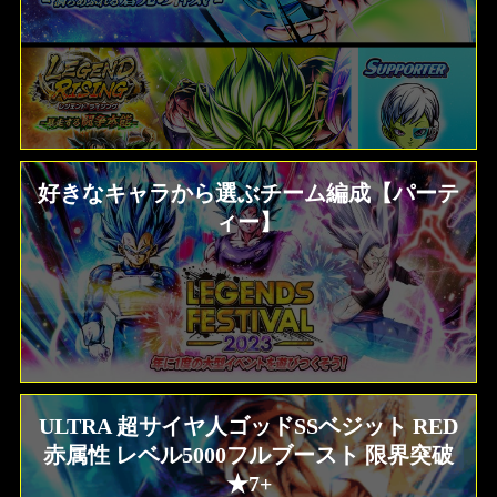
好きなキャラから選ぶチーム編成【パーテ
ィー】
ULTRA 超サイヤ人ゴッドSSベジット RED
赤属性 レベル5000フルブースト 限界突破
★7+