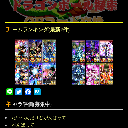
チ
ームランキング(最新2件)
Line
Twitter
Facebook
Hatena
キ
ャラ評価(募集中)
たいへんだけどがんばって
がんばって