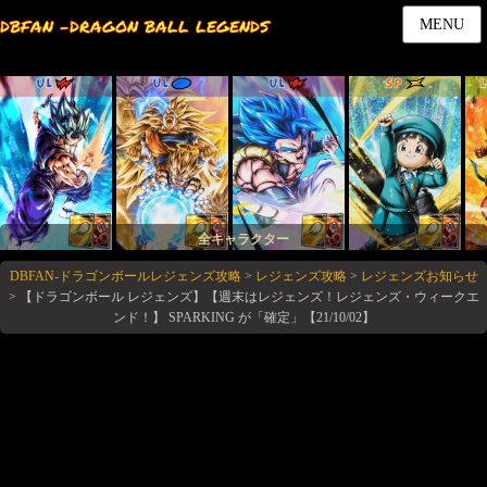
DBFAN -DRAGON BALL LEGENDS
MENU
UL
UL
UL
SP
全キャラクター
DBFAN-ドラゴンボールレジェンズ攻略
>
レジェンズ攻略
>
レジェンズお知らせ
>
【ドラゴンボール レジェンズ】【週末はレジェンズ！レジェンズ・ウィークエ
ンド！】 SPARKING が「確定」【21/10/02】