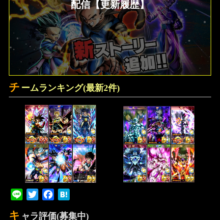
配信【更新履歴】
チ
ームランキング(最新2件)
Line
Twitter
Facebook
Hatena
キ
ャラ評価(募集中)