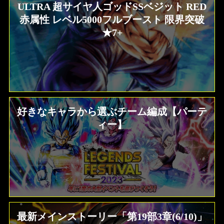
ULTRA 超サイヤ人ゴッドSSベジット RED
赤属性 レベル5000フルブースト 限界突破
★7+
好きなキャラから選ぶチーム編成【パーテ
ィー】
最新メインストーリー「第19部3章(6/10)」