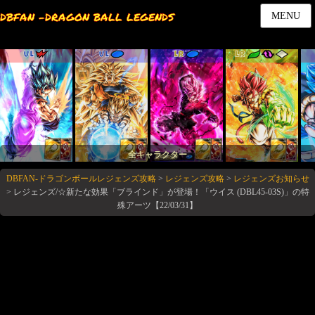
DBFAN -DRAGON BALL LEGENDS
MENU
UL
UL
LR
LR
全キャラクター
DBFAN-ドラゴンボールレジェンズ攻略
>
レジェンズ攻略
>
レジェンズお知らせ
>
レジェンズ/☆新たな効果「ブラインド」が登場！「ウイス (DBL45-03S)」の特
殊アーツ【22/03/31】