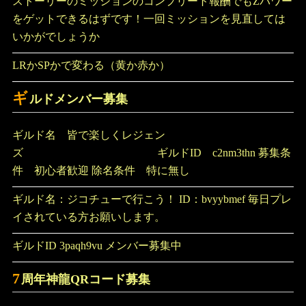
ストーリーのミッションのコンプリート報酬でもZパワー
をゲットできるはずです！一回ミッションを見直しては
いかがでしょうか
LRかSPかで変わる（黄か赤か）
ギ
ルドメンバー募集
ギルド名 皆で楽しくレジェン
ズ ギルドID c2nm3thn 募集条
件 初心者歓迎 除名条件 特に無し
ギルド名：ジコチューで行こう！ ID：bvyybmef 毎日プレ
イされている方お願いします。
ギルドID 3paqh9vu メンバー募集中
7
周年神龍QRコード募集