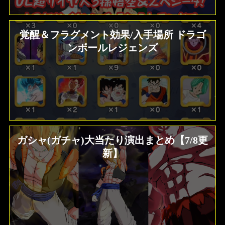
覚醒＆フラグメント効果/入手場所 ドラゴ
ンボールレジェンズ
ガシャ(ガチャ)大当たり演出まとめ【7/8更
新】