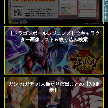
コメントする
【ドラゴンボールレジェンズ】全キャラク
ター画像リスト＆絞り込み検索
ガシャ(ガチャ)大当たり演出まとめ【7/8更
新】