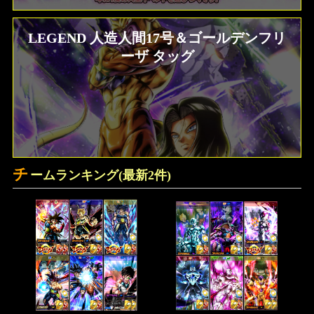
LEGEND 人造人間17号＆ゴールデンフリ
ソウル一覧効果、ステータス比較 ドラゴ
ンボールZ クロスキーパーズ
ーザ タッグ
チ
ームランキング(最新2件)