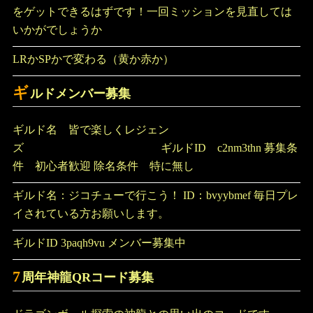
をゲットできるはずです！一回ミッションを見直しては
いかがでしょうか
LRかSPかで変わる（黄か赤か）
ギ
ルドメンバー募集
ギルド名 皆で楽しくレジェン
ズ ギルドID c2nm3thn 募集条
件 初心者歓迎 除名条件 特に無し
ギルド名：ジコチューで行こう！ ID：bvyybmef 毎日プレ
イされている方お願いします。
ギルドID 3paqh9vu メンバー募集中
7
周年神龍QRコード募集