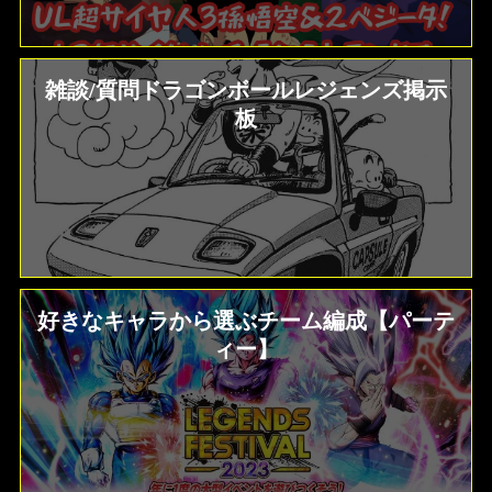
雑談/質問ドラゴンボールレジェンズ掲示
板
好きなキャラから選ぶチーム編成【パーテ
ィー】