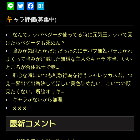
Line
Twitter
Facebook
Hatena
キ
ャラ評価(募集中)
なんでナッパベジータ使ってる時に元気玉ナッパで受
けたらベジータも死ぬん？
強みが気絶とかだけだったのにデバフ無効バラまかれ
まくって強みが消滅した無様な主人公キャラ 本当、いい
ところが合体戦士で赤...
肝心な時にいつも利敵行為を行うシャレッカス君。つ
えー紫出て出番決してほしい黄色詰めたい、こいつの顔
見たくない。所詮オリキ...
キャラがないから無理
えええ
最新コメント