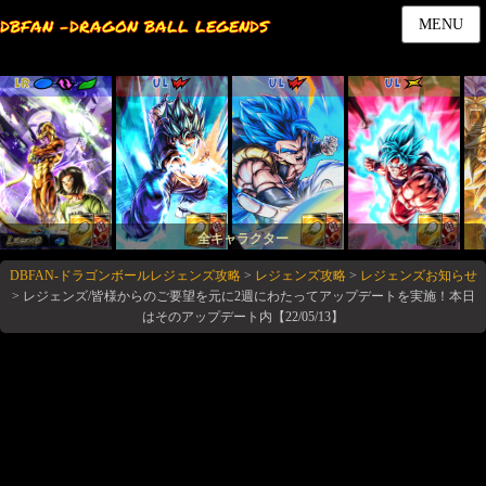
DBFAN -DRAGON BALL LEGENDS
MENU
LR
UL
UL
UL
全キャラクター
DBFAN-ドラゴンボールレジェンズ攻略
>
レジェンズ攻略
>
レジェンズお知らせ
>
レジェンズ/皆様からのご要望を元に2週にわたってアップデートを実施！本日
はそのアップデート内【22/05/13】