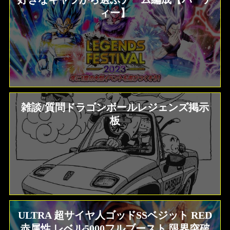
ィー】
雑談/質問ドラゴンボールレジェンズ掲示
板
ULTRA 超サイヤ人ゴッドSSベジット RED
赤属性 レベル5000フルブースト 限界突破