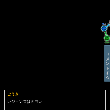
コメントする
ごうき
よ
り:
レジェンズは面白い