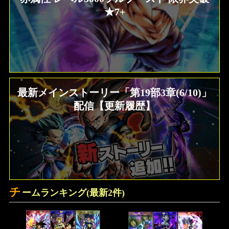
★7+
最新メインストーリー「第19部3章(6/10)」
配信【更新履歴】
チ
ームランキング(最新2件)