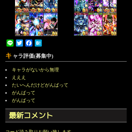
Line
Twitter
Facebook
Hatena
キ
ャラ評価(募集中)
キャラがないから無理
えええ
たいへんだけどがんばって
がんばって
がんばって
最新コメント
コード読み取りお願い致します。