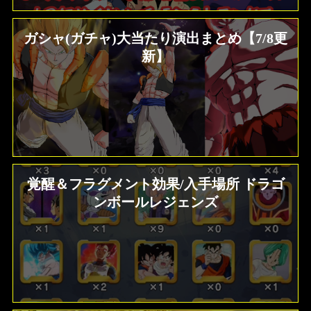
ガシャ(ガチャ)大当たり演出まとめ【7/8更
新】
覚醒＆フラグメント効果/入手場所 ドラゴ
ンボールレジェンズ