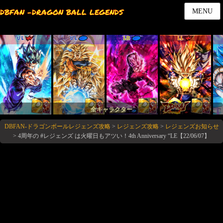
DBFAN -DRAGON BALL LEGENDS
MENU
UL
UL
LR
LL
全キャラクター
DBFAN-ドラゴンボールレジェンズ攻略
>
レジェンズ攻略
>
レジェンズお知らせ
>
4周年の #レジェンズ は火曜日もアツい！4th Anniversary “LE【22/06/07】