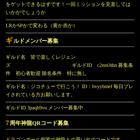
をゲットできるはずです！一回ミッションを見直しては
いかがでしょうか
LRかSPかで変わる（黄か赤か）
ギ
ルドメンバー募集
ギルド名 皆で楽しくレジェン
ズ ギルドID c2nm3thn 募集条
件 初心者歓迎 除名条件 特に無し
ギルド名：ジコチューで行こう！ ID：bvyybmef 毎日プレ
イされている方お願いします。
ギルドID 3paqh9vu メンバー募集中
7
周年神龍QRコード募集
ドラゴンボール探索の神龍との思い出のコードです。