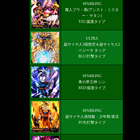
最新メインストーリー「第19部3章
SPARKING
魔人ブウ：善(アシスト：ミスタ
(6/10)」配信【更新履歴】
ー・サタン)
YEL/援護タイプ
ULTRA
超サイヤ人3孫悟空＆超サイヤ人2
ベジータ タッグ
BLU/打撃タイプ
SPARKING
東の界王神 シン
RED/援護タイプ
SPARKING
超サイヤ人孫悟飯：少年期 復活
PUR/打撃タイプ