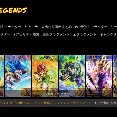
EGENDS
強キャラクター
リセマラ
大当たり演出まとめ
PvP最強キャラクター
リ
ラクター
Zアビリティ検索
最新フラグメント
全フラグメント
キャラクタ
UL
LR
LR
LL
全キャラクター
FAN-ドラゴンボールレジェンズ攻略
>
レジェンズフラグメント
>
これぞ究極の人造