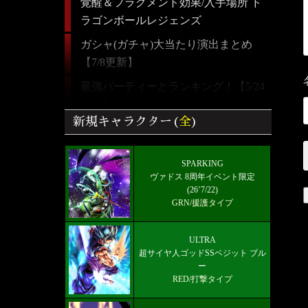
覚醒＆フラグメント効果/入手場所 ド
ラゴンボールレジェンズ
ガシャ(ガチャ)大当たり演出まとめ
【7/8更新】
最強パーティーとランキング！【5/24
更新】
新規キャラクター(
全
)
【ドラゴンボールレジェンズ】全キャ
ラクター画像リスト＆絞り込み検索
SPARKING
ULTRA 超サイヤ人ゴッドSSベジット
ヴァドス 8周年イベント限定
RED赤属性 レベル5000フルブースト
(26’7/22)
GRN/援護タイプ
限界突破★7+
好きなキャラから選ぶチーム編成【パ
ULTRA
ーティー】
超サイヤ人ゴッドSSベジット ブル
ー
ULTRA!!-超サイヤ人ゴッドSSベジッ
RED/打撃タイプ
ト