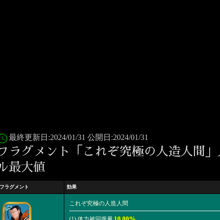
ess_time
最終更新日:2024/01/31 公開日:2024/01/31
フラグメント「これぞ究極の人造人間」
ル最大値
フラグメント
効果
これぞ究極の人造人間
10.00%
(1) 体力被回復量