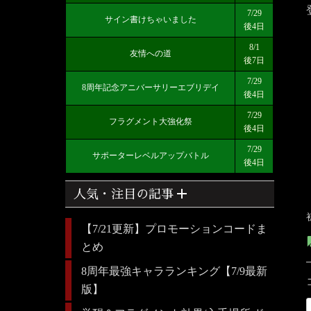
7/29
サイン書けちゃいました
後4日
8/1
友情への道
後7日
7/29
8周年記念アニバーサリーエブリデイ
後4日
7/29
フラグメント大強化祭
後4日
7/29
サポーターレベルアップバトル
後4日
add
人気・注目の記事
【7/21更新】プロモーションコードま
とめ
8周年最強キャラランキング【7/9最新
版】