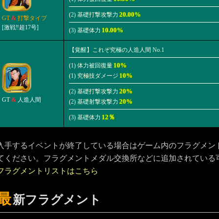
20.00%
(2) 基礎打撃攻撃力
GT
&
打撃タイプ
[激戦‼超17号]
10.00%
(3) 基礎体力
【覚醒】これぞ究極の人造人間 No.1
10%
(1) 体力被回復量
10%
(1) 究極技ダメージ
20%
(2) 基礎打撃攻撃力
GT
&
人造人間
20%
(2) 基礎射撃攻撃力
12％
(3) 基礎体力
入手するイベントが終了している場合はゲーム内のフラグメン
てください。フラグメントメダル交換所などに追加されている
フラグメントリストはこちら
最
新フラグメント