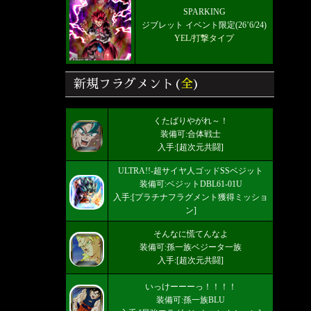
SPARKING
ジブレット イベント限定(26’6/24)
YEL/打撃タイプ
新規フラグメント(
全
)
くたばりやがれ～！
装備可:合体戦士
入手:[超次元共闘]
ULTRA!!-超サイヤ人ゴッドSSベジット
装備可:ベジットDBL61-01U
入手:[プラチナフラグメント獲得ミッショ
ン]
そんなに慌てんなよ
装備可:孫一族ベジータ一族
入手:[超次元共闘]
いっけーーーっ！！！！
装備可:孫一族BLU