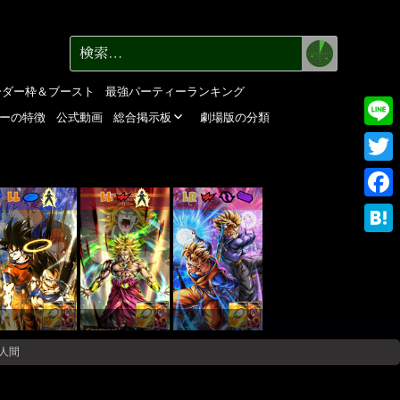
検
検
索
索:
ーダー枠＆ブースト
最強パーティーランキング
ーの特徴
公式動画
総合掲示板
劇場版の分類
Line
Twitte
LL
LL
LR
Faceb
Haten
人間