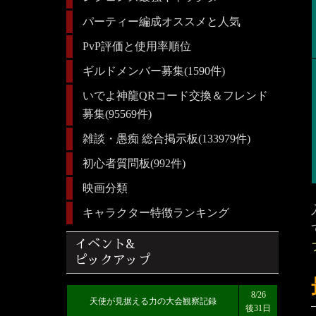
パーティー編成オススメと人気
PvP評価と使用率順位
ギルドメンバー募集(1590件)
いでよ神龍QRコード交換＆フレンド
募集(95569件)
雑談・愚痴 総合掲示板(133979件)
初心者質問板(992件)
映画分類
キャラクター特徴ランキング
イベント&
ピックアップ
8/26
天使が見据える力の大会観察記録
後31日