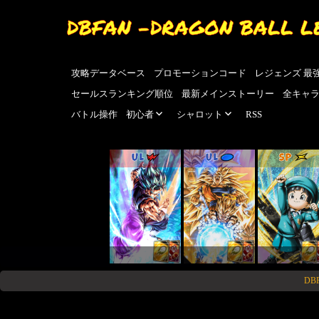
DBFAN -DRAGON BALL L
攻略データベース
プロモーションコード
レジェンズ 最
セールスランキング順位
最新メインストーリー
全キャ
バトル操作
初心者
シャロット
RSS
UL
UL
SP
DB