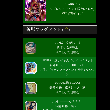
SPARKING
ジブレット イベント限定(26’6/24)
YEL/打撃タイプ
新規フラグメント(
全
)
くたばりやがれ～！
装備可:合体戦士
入手:[超次元共闘]
ULTRA!!-超サイヤ人ゴッドSSベジット
装備可:ベジットDBL61-01U
入手:[プラチナフラグメント獲得ミッショ
ン]
そんなに慌てんなよ
装備可:孫一族ベジータ一族
入手:[超次元共闘]
いっけーーーっ！！！！
装備可:孫一族BLU