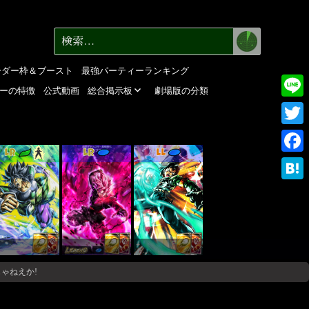
検
検
索
索:
ーダー枠＆ブースト
最強パーティーランキング
ーの特徴
公式動画
総合掲示板
劇場版の分類
Line
Twitte
LR
LR
LL
Faceb
Haten
ゃねえか!