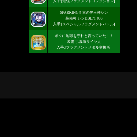
入手:[最強フラグメントコレクション]
SPARKING!!-東の界王神シン
装備可:シンDBL71-03S
入手:[スペシャルフラグメントバトル]
ボクに地球を守れと言っていた！！
装備可:混血サイヤ人
入手:[フラグメントメダル交換所]