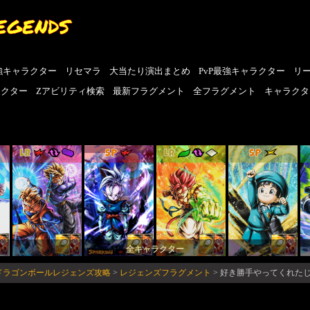
EGENDS
強キャラクター
リセマラ
大当たり演出まとめ
PvP最強キャラクター
リ
ラクター
Zアビリティ検索
最新フラグメント
全フラグメント
キャラクタ
LR
SP
LR
SP
全キャラクター
-ドラゴンボールレジェンズ攻略
>
レジェンズフラグメント
>
好き勝手やってくれたじ