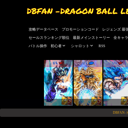
DBFAN -DRAGON BALL L
攻略データベース
プロモーションコード
レジェンズ 最
セールスランキング順位
最新メインストーリー
全キャ
バトル操作
初心者
シャロット
RSS
UL
UL
UL
DBFAN