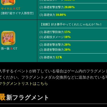
20.00%
(2) 基礎射撃攻撃力
サイヤ人
&
GT
[激戦!!超サイヤ人孫悟空]
10.00%
(3) 基礎体力
【覚醒】好き勝手やってくれたじゃねえか! No.1
15%
(1) 基礎打撃防御力
10%
(1) 必殺技ダメージ
20%
(2) 基礎射撃攻撃力
孫一族
&
GT
20%
(2) 基礎射撃防御力
12％
(3) 基礎体力
入手するイベントが終了している場合はゲーム内のフラグメン
てください。フラグメントメダル交換所などに追加されている
フラグメントリストはこちら
最
新フラグメント