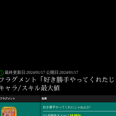
ess_time
最終更新日:2024/01/17 公開日:2024/01/17
フラグメント「好き勝手やってくれたじ
キャラ/スキル最大値
フラグメント
効果
好き勝手やってくれたじゃねえか!
10.00%
(1) 必殺技ダメージ