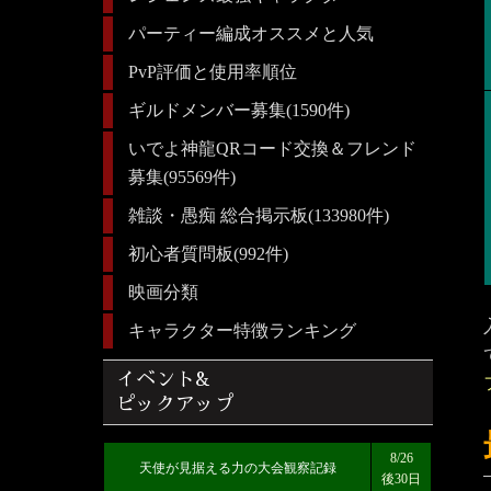
パーティー編成オススメと人気
PvP評価と使用率順位
ギルドメンバー募集(1590件)
いでよ神龍QRコード交換＆フレンド
募集(95569件)
雑談・愚痴 総合掲示板(133980件)
初心者質問板(992件)
映画分類
キャラクター特徴ランキング
イベント&
ピックアップ
8/26
天使が見据える力の大会観察記録
後30日