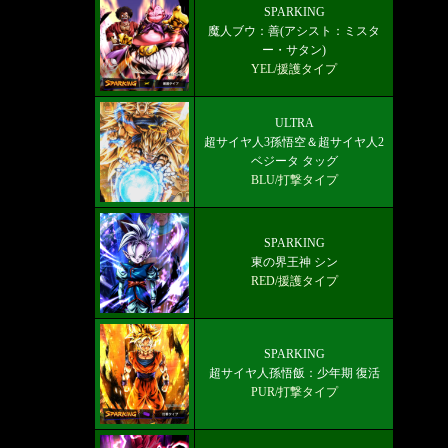
雑談/質問ドラゴンボールレジェンズ
SPARKING
魔人ブウ：善(アシスト：ミスタ
掲示板
ー・サタン)
YEL/援護タイプ
ULTRA
超サイヤ人3孫悟空＆超サイヤ人2
ベジータ タッグ
BLU/打撃タイプ
SPARKING
東の界王神 シン
RED/援護タイプ
SPARKING
超サイヤ人孫悟飯：少年期 復活
PUR/打撃タイプ