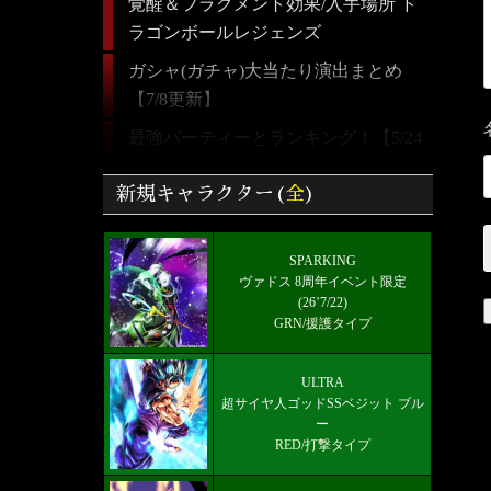
覚醒＆フラグメント効果/入手場所 ド
ラゴンボールレジェンズ
ガシャ(ガチャ)大当たり演出まとめ
【7/8更新】
最強パーティーとランキング！【5/24
更新】
新規キャラクター(
全
)
【ドラゴンボールレジェンズ】全キャ
ラクター画像リスト＆絞り込み検索
SPARKING
好きなキャラから選ぶチーム編成【パ
ヴァドス 8周年イベント限定
ーティー】
(26’7/22)
GRN/援護タイプ
ULTRA 超サイヤ人ゴッドSSベジット
RED赤属性 レベル5000フルブースト
ULTRA
限界突破★7+
超サイヤ人ゴッドSSベジット ブル
ー
最新メインストーリー「第19部3章
RED/打撃タイプ
(6/10)」配信【更新履歴】