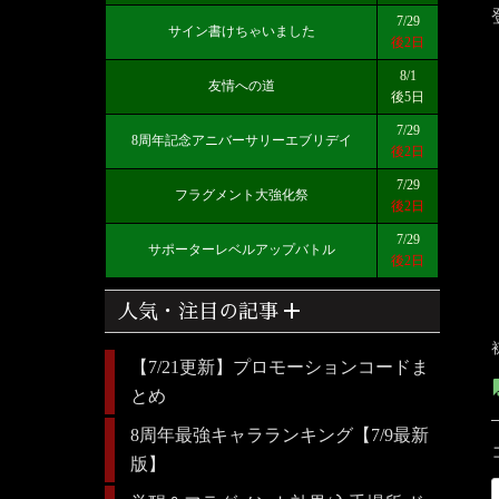
7/29
サイン書けちゃいました
後2日
8/1
友情への道
後5日
7/29
8周年記念アニバーサリーエブリデイ
後2日
7/29
フラグメント大強化祭
後2日
7/29
サポーターレベルアップバトル
後2日
add
人気・注目の記事
【7/21更新】プロモーションコードま
とめ
8周年最強キャラランキング【7/9最新
版】