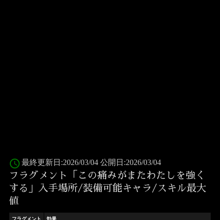
access_time
最終更新日:2026/03/04 公開日:2026/03/04
フラグメント「この痛みがまたわたしを強く
する」入手場所/装備可能キャラ/スキル最大
値
フラグメント
効果