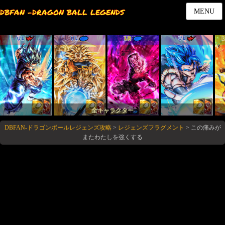
DBFAN -DRAGON BALL LEGENDS
MENU
UL
UL
LR
UL
全キャラクター
DBFAN-ドラゴンボールレジェンズ攻略
>
レジェンズフラグメント
>
この痛みが
またわたしを強くする