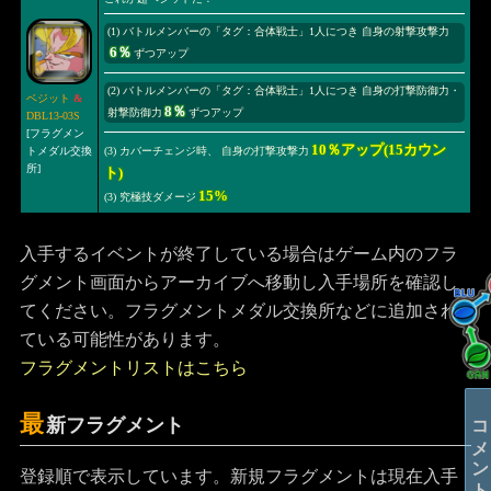
(1) バトルメンバーの「タグ：合体戦士」1人につき 自身の射撃攻撃力
6％
ずつアップ
(2) バトルメンバーの「タグ：合体戦士」1人につき 自身の打撃防御力・
ベジット
&
8％
射撃防御力
ずつアップ
DBL13-03S
[フラグメン
10％アップ(15カウン
トメダル交換
(3) カバーチェンジ時、 自身の打撃攻撃力
所]
ト)
15%
(3) 究極技ダメージ
入手するイベントが終了している場合はゲーム内のフラ
グメント画面からアーカイブへ移動し入手場所を確認し
てください。フラグメントメダル交換所などに追加され
ている可能性があります。
フラグメントリストはこちら
コメントする
最
新フラグメント
登録順で表示しています。新規フラグメントは現在入手