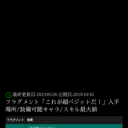
access_time
最終更新日:2023/05/26 公開日:2019/10/16
フラグメント「これが超ベジットだ！」入手
場所/装備可能キャラ/スキル最大値
フラグメント
効果
これが超ベジットだ！