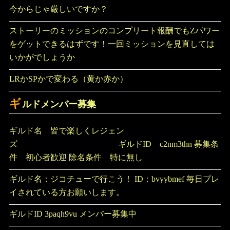
今からじゃ厳しいですか？
ストーリーのミッションのコンプリート報酬でもZパワー
をゲットできるはずです！一回ミッションを見直しては
いかがでしょうか
LRかSPかで変わる（黄か赤か）
ギ
ルドメンバー募集
ギルド名 皆で楽しくレジェン
ズ ギルドID c2nm3thn 募集条
件 初心者歓迎 除名条件 特に無し
ギルド名：ジコチューで行こう！ ID：bvyybmef 毎日プレ
イされている方お願いします。
ギルドID 3paqh9vu メンバー募集中