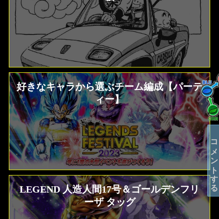
好きなキャラから選ぶチーム編成【パーテ
ィー】
コメントする
LEGEND 人造人間17号＆ゴールデンフリ
ーザ タッグ