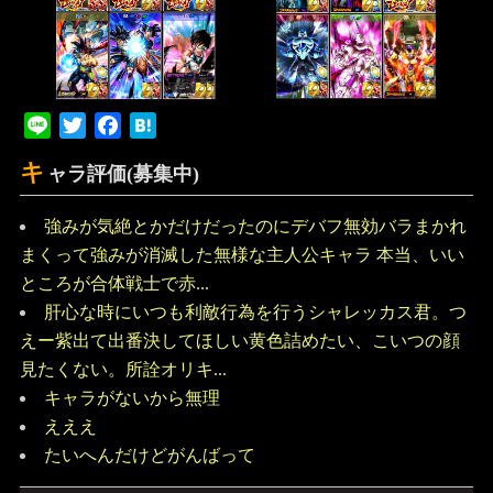
Line
Twitter
Facebook
Hatena
キ
ャラ評価(募集中)
強みが気絶とかだけだったのにデバフ無効バラまかれ
まくって強みが消滅した無様な主人公キャラ 本当、いい
ところが合体戦士で赤...
肝心な時にいつも利敵行為を行うシャレッカス君。つ
えー紫出て出番決してほしい黄色詰めたい、こいつの顔
見たくない。所詮オリキ...
キャラがないから無理
えええ
たいへんだけどがんばって