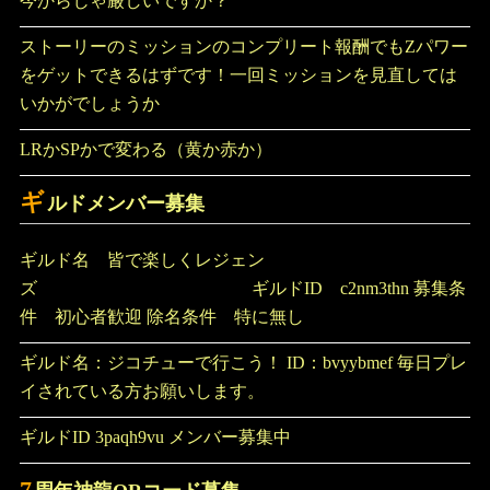
今からじゃ厳しいですか？
ストーリーのミッションのコンプリート報酬でもZパワー
をゲットできるはずです！一回ミッションを見直しては
いかがでしょうか
LRかSPかで変わる（黄か赤か）
ギ
ルドメンバー募集
ギルド名 皆で楽しくレジェン
ズ ギルドID c2nm3thn 募集条
件 初心者歓迎 除名条件 特に無し
ギルド名：ジコチューで行こう！ ID：bvyybmef 毎日プレ
イされている方お願いします。
ギルドID 3paqh9vu メンバー募集中