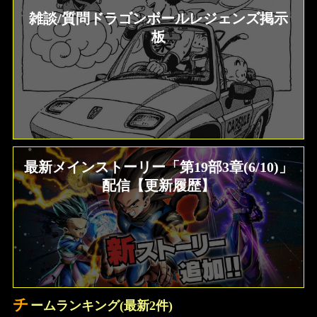
雑談/質問ドラゴンボールレジェンズ掲示
板
最新メインストーリー「第19部3章(6/10)」
配信【更新履歴】
チ
ームランキング(最新2件)