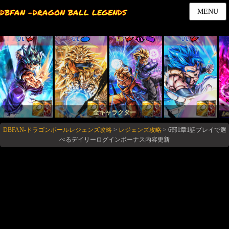
DBFAN -DRAGON BALL LEGENDS
MENU
UL
UL
LR
UL
全キャラクター
DBFAN-ドラゴンボールレジェンズ攻略
>
レジェンズ攻略
>
6部1章1話プレイで選
べるデイリーログインボーナス内容更新