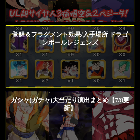
覚醒＆フラグメント効果/入手場所 ドラゴ
ンボールレジェンズ
ガシャ(ガチャ)大当たり演出まとめ【7/8更
新】