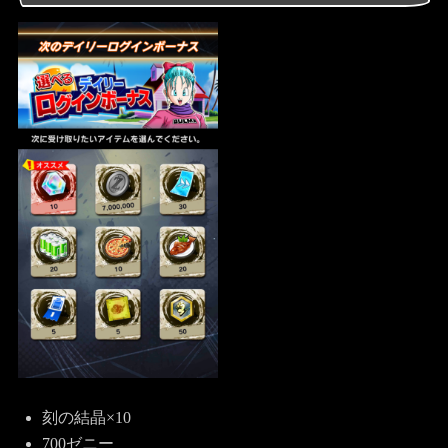
刻の結晶×10
700ゼニー