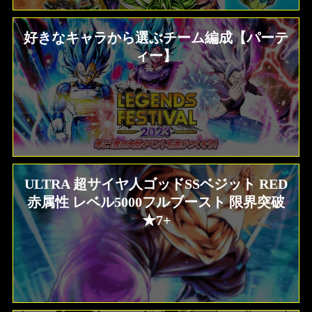
好きなキャラから選ぶチーム編成【パーテ
ィー】
ULTRA 超サイヤ人ゴッドSSベジット RED
赤属性 レベル5000フルブースト 限界突破
★7+