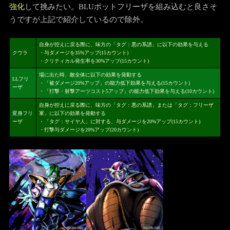
強化
して挑みたい。BLUポットフリーザを組み込むと良さそ
うですが上記で紹介しているので除外。
自身が控えに戻る際に、味方の「タグ：悪の系譜」に以下の効果を与える
クウラ
・与ダメージを35%アップ(15カウント)
・クリティカル発生率を30%アップ(15カウント)
場に出た時、敵全体に以下の効果を発動する
LLフリ
・「被ダメージ20%アップ」の能力低下効果を与える(15カウント)
ーザ
・「打撃・射撃アーツコスト5アップ」の能力低下効果を与える(10カウント)
自身が控えに戻る際に、味方の「タグ：悪の系譜」または「タグ：フリーザ
変身フリ
軍」に以下の効果を発動する
ーザ
・「タグ：サイヤ人」に対する、与ダメージを20%アップ(15カウント)
・打撃与ダメージを20%アップ(20カウント)