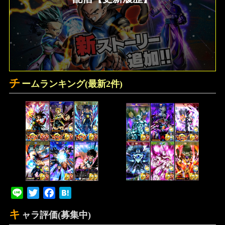
チ
ームランキング(最新2件)
Line
Twitter
Facebook
Hatena
キ
ャラ評価(募集中)