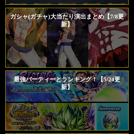
ガシャ(ガチャ)大当たり演出まとめ【7/8更
新】
最強パーティーとランキング！【5/24更
新】