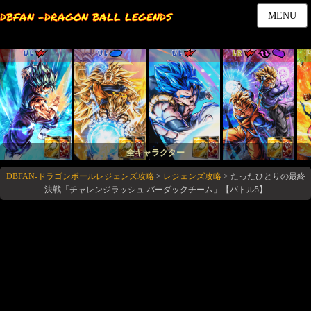
DBFAN -DRAGON BALL LEGENDS
MENU
UL
UL
UL
LR
全キャラクター
DBFAN-ドラゴンボールレジェンズ攻略
>
レジェンズ攻略
>
たったひとりの最終
決戦「チャレンジラッシュ バーダックチーム」【バトル5】