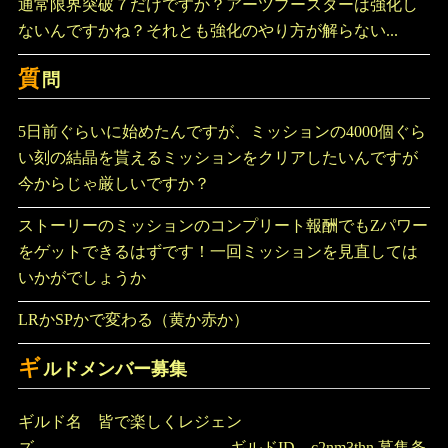
通常限界突破７だけですか？アーツブースターは強化し
ないんですかね？それとも強化のやり方が解らない...
質
問
5日前ぐらいに始めたんですが、ミッションの4000個ぐら
い刻の結晶を貰えるミッションをクリアしたいんですが
今からじゃ厳しいですか？
ストーリーのミッションのコンプリート報酬でもZパワー
をゲットできるはずです！一回ミッションを見直しては
いかがでしょうか
LRかSPかで変わる（黄か赤か）
ギ
ルドメンバー募集
ギルド名 皆で楽しくレジェン
ズ ギルドID c2nm3thn 募集条