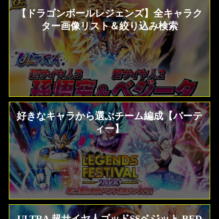
【ドラゴンボールレジェンズ】全キャラク
ター画像リスト＆絞り込み検索
好きなキャラから選ぶチーム編成【パーテ
ィー】
ULTRA 超サイヤ人ゴッドSSベジット RED