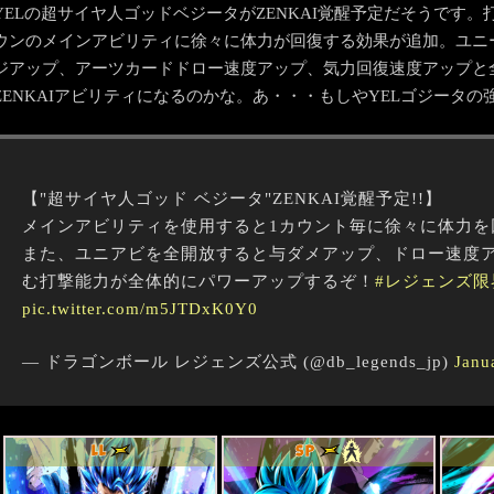
YELの超サイヤ人ゴッドベジータがZENKAI覚醒予定だそうです
ウンのメインアビリティに徐々に体力が回復する効果が追加。ユニ
ジアップ、アーツカードドロー速度アップ、気力回復速度アップと
ZENKAIアビリティになるのかな。あ・・・もしやYELゴジータの
【"超サイヤ人ゴッド ベジータ"ZENKAI覚醒予定!!】
メインアビリティを使用すると1カウント毎に徐々に体力を
また、ユニアビを全開放すると与ダメアップ、ドロー速度
む打撃能力が全体的にパワーアップするぞ！
#レジェンズ限
pic.twitter.com/m5JTDxK0Y0
— ドラゴンボール レジェンズ公式 (@db_legends_jp)
Janu
LL
SP