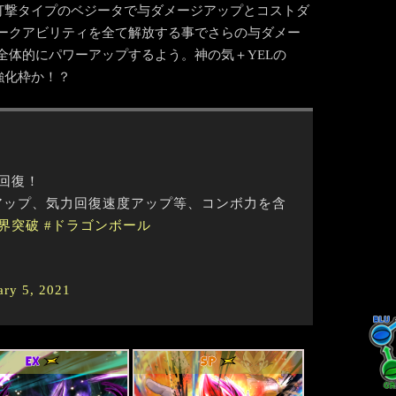
。打撃タイプのベジータで与ダメージアップとコストダ
ークアビリティを全て解放する事でさらの与ダメー
全体的にパワーアップするよう。神の気＋YELの
強化枠か！？
回復！
アップ、気力回復速度アップ等、コンボ力を含
界突破
#ドラゴンボール
ary 5, 2021
EX
SP