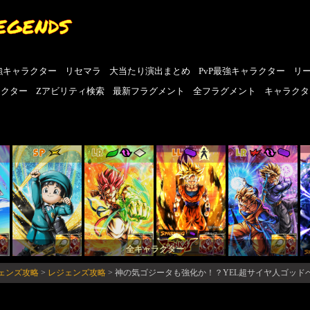
EGENDS
強キャラクター
リセマラ
大当たり演出まとめ
PvP最強キャラクター
リ
ラクター
Zアビリティ検索
最新フラグメント
全フラグメント
キャラクタ
SP
LR
LL
LR
全キャラクター
ジェンズ攻略
>
レジェンズ攻略
>
神の気ゴジータも強化か！？YEL超サイヤ人ゴッドベ