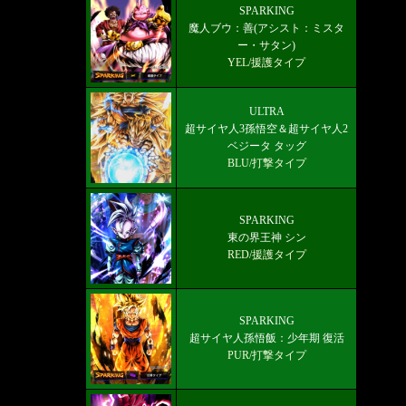
8周年フェスドラゴンボール探索QRコ
SPARKING
魔人ブウ：善(アシスト：ミスタ
ード交換(いでよ神龍)掲示板＆フレン
ー・サタン)
ド募集
YEL/援護タイプ
ULTRA
超サイヤ人3孫悟空＆超サイヤ人2
ベジータ タッグ
BLU/打撃タイプ
SPARKING
東の界王神 シン
RED/援護タイプ
SPARKING
超サイヤ人孫悟飯：少年期 復活
PUR/打撃タイプ