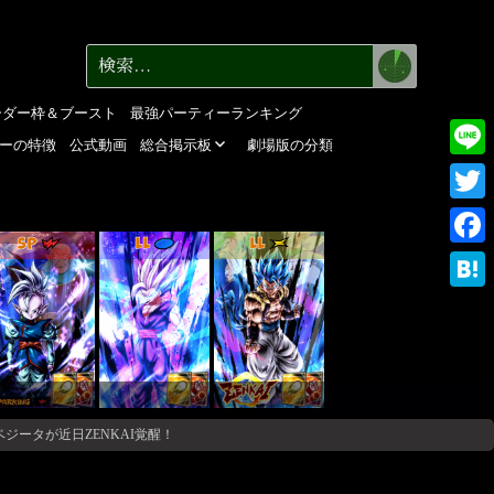
検
検
索
索:
ーダー枠＆ブースト
最強パーティーランキング
ーの特徴
公式動画
総合掲示板
劇場版の分類
Line
Twitte
SP
LL
LL
Faceb
Haten
ジータが近日ZENKAI覚醒！