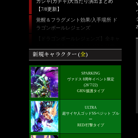
ガシャ(ガチャ)大当たり演出まとめ
【7/8更新】
覚醒＆フラグメント効果/入手場所 ド
ラゴンボールレジェンズ
【ドラゴンボールレジェンズ】全キャ
ラクター画像リスト＆絞り込み検索
新規キャラクター(
全
)
最強パーティーとランキング！【5/24
更新】
SPARKING
好きなキャラから選ぶチーム編成【パ
ヴァドス 8周年イベント限定
ーティー】
(26’7/22)
GRN/援護タイプ
ULTRA 超サイヤ人ゴッドSSベジット
RED赤属性 レベル5000フルブースト
ULTRA
限界突破★7+
超サイヤ人ゴッドSSベジット ブル
ー
最新メインストーリー「第19部3章
RED/打撃タイプ
(6/10)」配信【更新履歴】