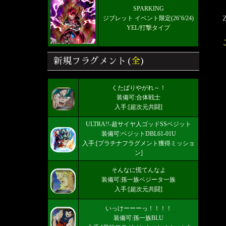
SPARKING
ジブレット イベント限定(26’6/24)
YEL/打撃タイプ
新規フラグメント(
全
)
くたばりやがれ～！
装備可:合体戦士
入手:[超次元共闘]
ULTRA!!-超サイヤ人ゴッドSSベジット
装備可:ベジットDBL61-01U
入手:[プラチナフラグメント獲得ミッショ
ン]
そんなに慌てんなよ
装備可:孫一族ベジータ一族
入手:[超次元共闘]
いっけーーーっ！！！！
装備可:孫一族BLU