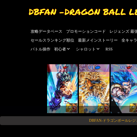
DBFAN -DRAGON BALL L
攻略データベース
プロモーションコード
レジェンズ 最
セールスランキング順位
最新メインストーリー
全キャ
バトル操作
初心者
シャロット
RSS
UL
UL
UL
DBFAN-ドラゴンボールレ