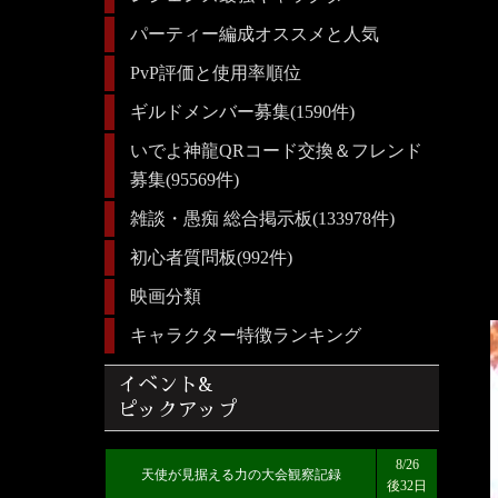
パーティー編成オススメと人気
PvP評価と使用率順位
ギルドメンバー募集(1590件)
いでよ神龍QRコード交換＆フレンド
募集(95569件)
雑談・愚痴 総合掲示板(133978件)
初心者質問板(992件)
映画分類
キャラクター特徴ランキング
イベント&
ピックアップ
8/26
天使が見据える力の大会観察記録
後32日