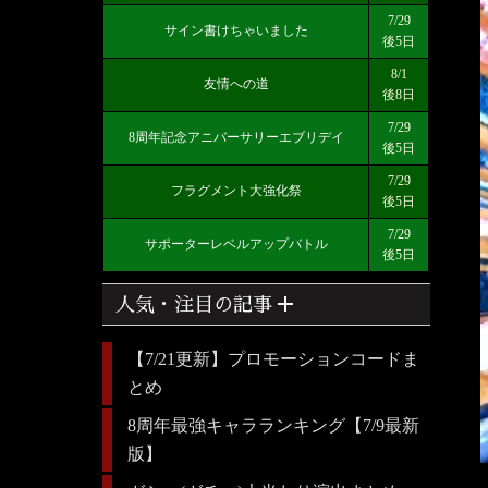
7/29
サイン書けちゃいました
後5日
8/1
友情への道
後8日
7/29
8周年記念アニバーサリーエブリデイ
後5日
7/29
フラグメント大強化祭
後5日
7/29
サポーターレベルアップバトル
後5日
add
人気・注目の記事
【7/21更新】プロモーションコードま
とめ
8周年最強キャラランキング【7/9最新
版】