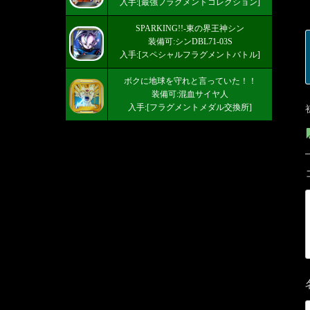
入手:[最強フラグメントコレクション]
SPARKING!!-東の界王神シン
装備可:シンDBL71-03S
入手:[スペシャルフラグメントバトル]
ボクに地球を守れと言っていた！！
装備可:混血サイヤ人
入手:[フラグメントメダル交換所]