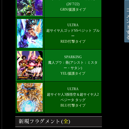
(26’7/22)
コメン
GRN/援護タイプ
ULTRA
超サイヤ人ゴッドSSベジット ブル
ー
RED/打撃タイプ
SPARKING
魔人ブウ：善(アシスト：ミスタ
ー・サタン)
YEL/援護タイプ
ULTRA
超サイヤ人3孫悟空＆超サイヤ人2
ベジータ タッグ
BLU/打撃タイプ
新規フラグメント(
全
)