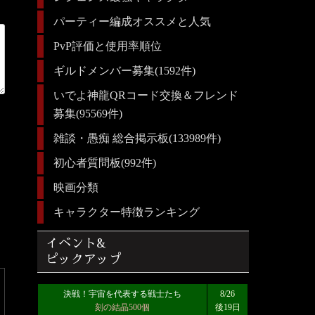
パーティー編成オススメと人気
PvP評価と使用率順位
ギルドメンバー募集(1592件)
いでよ神龍QRコード交換＆フレンド
募集(95569件)
雑談・愚痴 総合掲示板(133989件)
初心者質問板(992件)
映画分類
キャラクター特徴ランキング
イベント&
ピックアップ
決戦！宇宙を代表する戦士たち
8/26
刻の結晶500個
後19日