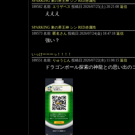
SPARKING 東の界王神 シン RED赤属性
189582 名前:
エリザベス
投稿日:2026/07/25(土) 20:21:08
返信
えええ
SPARKING 東の界王神 シン RED赤属性
189573 名前:
匿名さん
投稿日:2026/07/24(金) 18:47:18
返信
強い？
いっけーーーっ！！！！
189551 名前:
りゅうじん
投稿日:2026/07/22(水) 11:08:15
返信
ドラゴンボール探索の神龍との思い出の