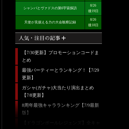
8/26
シャンパとヴァドスの第6宇宙探訪
後19日
8/26
天使が見据える力の大会観察記録
後18日
add
人気・注目の記事
【7/30更新】プロモーションコードま
とめ
最強パーティーとランキング！【7/29
更新】
ガシャ(ガチャ)大当たり演出まとめ
【7/8更新】
8周年最強キャラランキング【7/9最新
版】
【ドラゴンボールレジェンズ】全キャ