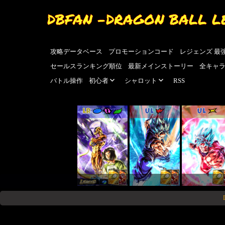
DBFAN -DRAGON BALL L
攻略データベース
プロモーションコード
レジェンズ 最
セールスランキング順位
最新メインストーリー
全キャ
バトル操作
初心者
シャロット
RSS
LR
UL
UL