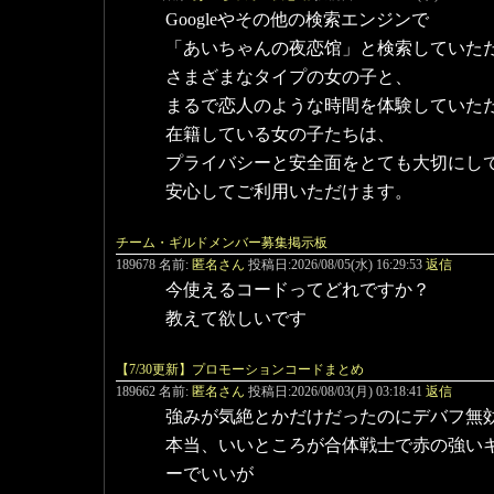
Googleやその他の検索エンジンで
「あいちゃんの夜恋馆」と検索していた
さまざまなタイプの女の子と、
まるで恋人のような時間を体験していた
在籍している女の子たちは、
プライバシーと安全面をとても大切にし
安心してご利用いただけます。
チーム・ギルドメンバー募集掲示板
189678 名前:
匿名さん
投稿日:2026/08/05(水) 16:29:53
返信
今使えるコードってどれですか？
教えて欲しいです
【7/30更新】プロモーションコードまとめ
189662 名前:
匿名さん
投稿日:2026/08/03(月) 03:18:41
返信
強みが気絶とかだけだったのにデバフ無
本当、いいところが合体戦士で赤の強い
ーでいいが