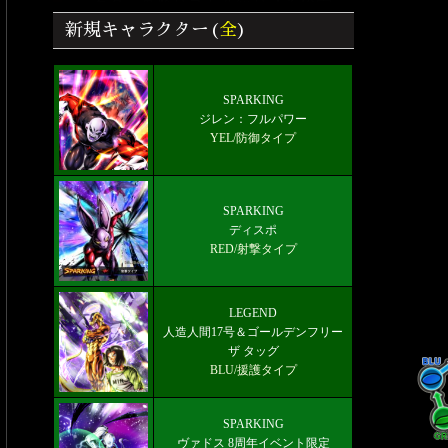
ラクター画像リスト＆絞り込み検索
新規キャラクター(
全
)
覚醒＆フラグメント効果/入手場所 ド
ラゴンボールレジェンズ
雑談/質問ドラゴンボールレジェンズ
SPARKING
ジレン：フルパワー
掲示板
YEL/防御タイプ
好きなキャラから選ぶチーム編成【パ
ーティー】
SPARKING
LEGEND 人造人間17号＆ゴールデン
ディスポ
フリーザ タッグ
RED/射撃タイプ
最新メインストーリー「第19部4章
(8/5)」配信【更新履歴】
LEGEND
人造人間17号＆ゴールデンフリー
ザ タッグ
BLU/援護タイプ
SPARKING
ヴァドス 8周年イベント限定