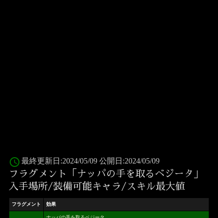
access_time
最終更新日:2024/05/09 公開日:2024/05/09
フラグメント「ナッパの手を取るベジータ」
入手場所/装備可能キャラ/スキル最大値
フラグメント
効果
ナッパの手を取るベジータ