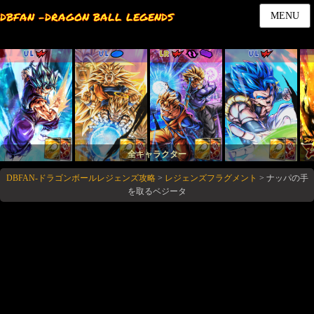
DBFAN -DRAGON BALL LEGENDS
MENU
UL
UL
LR
UL
全キャラクター
DBFAN-ドラゴンボールレジェンズ攻略
>
レジェンズフラグメント
>
ナッパの手
を取るベジータ