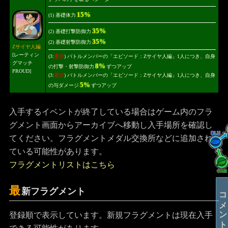
15%
(1) 基礎体力
35%
(2) 基礎打撃防御力
35%
(2) 基礎射撃防御力
Zサイヤ人編
[レーティン
(3:
選択
) バトルメンバーの「エピソード：Zサイヤ人編」1人につき、自身
グマッチ
8%
の打撃・射撃防御力
ずつアップ
PROUD]
(3:
選択
) バトルメンバーの「エピソード：Zサイヤ人編」1人につき、自身
5%
の与ダメージ
ずつアップ
入手するイベントが終了している場合はゲーム内のフラ
グメント画面からアーカイブへ移動し入手場所を確認し
てください。フラグメントメダル交換所などに追加され
ている可能性があります。
フラグメントリストはこちら
最
新フラグメント
コメントする
登録順で表示しています。新規フラグメントは現在入手