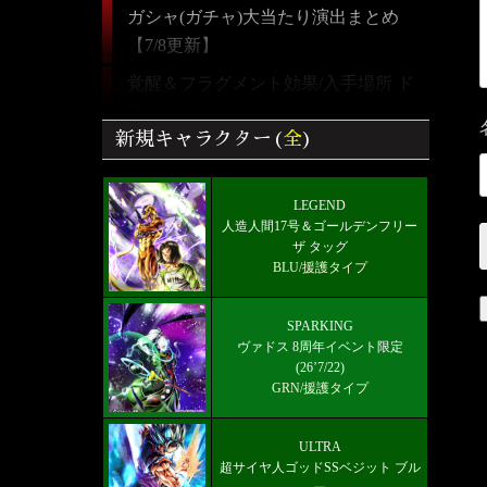
ガシャ(ガチャ)大当たり演出まとめ
【7/8更新】
覚醒＆フラグメント効果/入手場所 ド
ラゴンボールレジェンズ
新規キャラクター(
全
)
【ドラゴンボールレジェンズ】全キャ
ラクター画像リスト＆絞り込み検索
LEGEND
好きなキャラから選ぶチーム編成【パ
人造人間17号＆ゴールデンフリー
ーティー】
ザ タッグ
BLU/援護タイプ
雑談/質問ドラゴンボールレジェンズ
掲示板
SPARKING
LEGEND 人造人間17号＆ゴールデン
ヴァドス 8周年イベント限定
(26’7/22)
フリーザ タッグ
GRN/援護タイプ
最新メインストーリー「第19部3章
(6/10)」配信【更新履歴】
ULTRA
超サイヤ人ゴッドSSベジット ブル