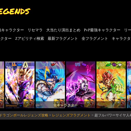
EGENDS
強キャラクター
リセマラ
大当たり演出まとめ
PvP最強キャラクター
リ
ラクター
Zアビリティ検索
最新フラグメント
全フラグメント
キャラクタ
LL
UL
UL
LR
全キャラクター
N-ドラゴンボールレジェンズ攻略
>
レジェンズフラグメント
>
超フルパワーサイヤ人