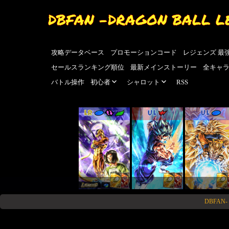
DBFAN -DRAGON BALL L
攻略データベース
プロモーションコード
レジェンズ 最
セールスランキング順位
最新メインストーリー
全キャ
バトル操作
初心者
シャロット
RSS
LR
UL
UL
DBFA