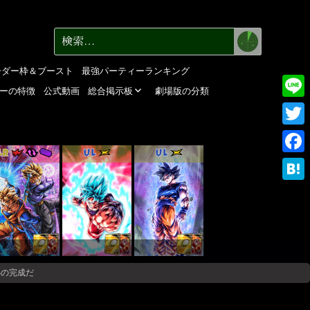
検
検
索
索:
ーダー枠＆ブースト
最強パーティーランキング
ーの特徴
公式動画
総合掲示板
劇場版の分類
Line
Twitte
LR
UL
UL
Faceb
Haten
4の完成だ