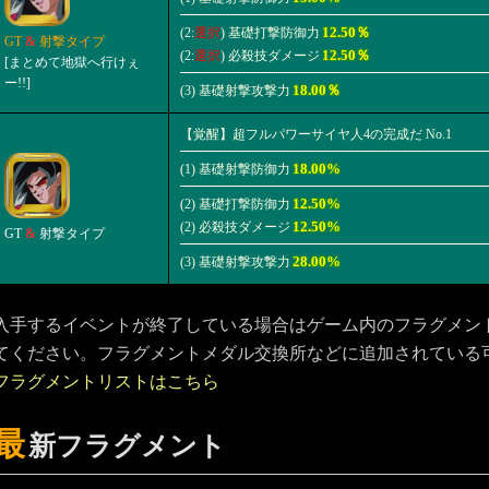
12.50％
(2:
選択
) 基礎打撃防御力
GT
&
射撃タイプ
12.50％
(2:
選択
) 必殺技ダメージ
[まとめて地獄へ行けぇ
ー!!]
18.00％
(3) 基礎射撃攻撃力
【覚醒】超フルパワーサイヤ人4の完成だ No.1
18.00%
(1) 基礎射撃防御力
12.50%
(2) 基礎打撃防御力
12.50%
(2) 必殺技ダメージ
GT
&
射撃タイプ
28.00%
(3) 基礎射撃攻撃力
入手するイベントが終了している場合はゲーム内のフラグメン
てください。フラグメントメダル交換所などに追加されている
フラグメントリストはこちら
最
新フラグメント