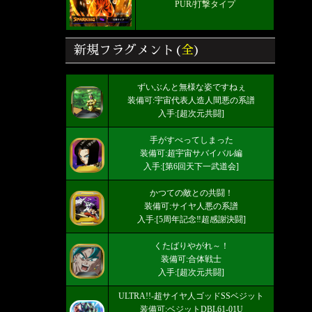
PUR/打撃タイプ
新規フラグメント(
全
)
ずいぶんと無様な姿ですねぇ
装備可:宇宙代表人造人間悪の系譜
入手:[超次元共闘]
手がすべってしまった
装備可:超宇宙サバイバル編
入手:[第6回天下一武道会]
かつての敵との共闘！
装備可:サイヤ人悪の系譜
入手:[5周年記念‼超感謝決闘]
くたばりやがれ～！
装備可:合体戦士
入手:[超次元共闘]
ULTRA!!-超サイヤ人ゴッドSSベジット
装備可:ベジットDBL61-01U