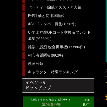
パーティー編成オススメと人気
PvP評価と使用率順位
ギルドメンバー募集(1590件)
いでよ神龍QRコード交換＆フレンド
募集(95569件)
雑談・愚痴 総合掲示板(133984件)
初心者質問板(992件)
映画分類
キャラクター特徴ランキング
イベント&
ピックアップ
決戦！宇宙を代表する戦士たち
8/26
刻の結晶500個
後27日