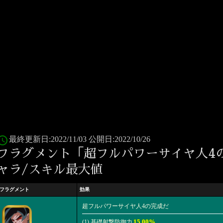
ess_time
最終更新日:2022/11/03 公開日:2022/10/26
フラグメント「超フルパワーサイヤ人4
ャラ/スキル最大値
フラグメント
効果
超フルパワーサイヤ人4の完成だ
15.00%
(1) 基礎射撃防御力