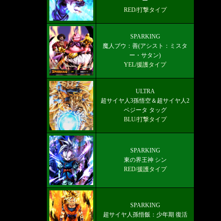
ー
RED/打撃タイプ
SPARKING
魔人ブウ：善(アシスト：ミスタ
ー・サタン)
YEL/援護タイプ
ULTRA
超サイヤ人3孫悟空＆超サイヤ人2
ベジータ タッグ
BLU/打撃タイプ
SPARKING
東の界王神 シン
RED/援護タイプ
SPARKING
超サイヤ人孫悟飯：少年期 復活