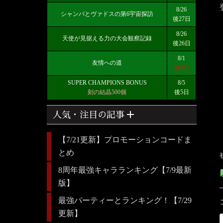
8/26
シャンパとヴァドスの第6宇宙探訪
後27日
8/26
天使が見据える力の大会観察記録
後26日
8/1
友情への道
後2日
SUPER CHAMPIONS BONUS
8/5
刻の結晶500個
後5日
add
人気・注目の記事
【7/21更新】プロモーションコードま
とめ
8周年最強キャラランキング【7/9最新
版】
最強パーティーとランキング！【7/29
更新】