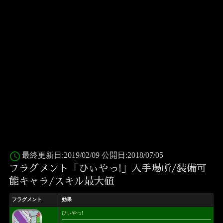
access_time
最終更新日:2019/02/09 公開日:2018/07/05
フラグメント「ひぃやっ!」入手場所/装備可
能キャラ/スキル最大値
フラグメント
効果
ひぃやっ!