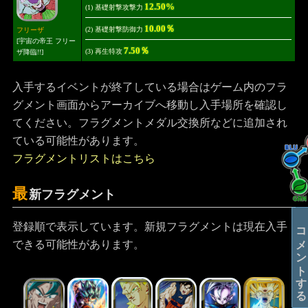
12.50%
(1) 基礎射撃攻撃力
10.00％
(2) 基礎射撃防御力
フリーザ
[宇宙の帝王 フリー
7.50％
(3) 再生特攻
ザ降臨!!]
入手するイベントが終了している場合はゲーム内のフラ
グメント画面からアーカイブへ移動し入手場所を確認し
てください。フラグメントメダル交換所などに追加され
ている可能性があります。
フラグメントリストはこちら
最
新フラグメント
コメントする
登録順で表示しています。新規フラグメントは現在入手
できる可能性があります。