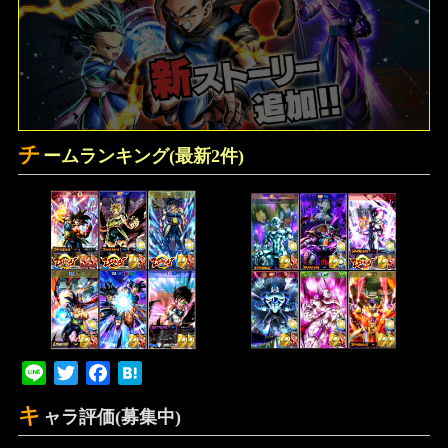
チ
ームランキング(最新2件)
Line
Twitter
Facebook
Hatena
キ
ャラ評価(募集中)