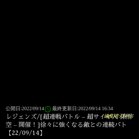
access_time
公開日:2022/09/14
最終更新日:2022/09/14 16:34
編集者:OYAJI
レジェンズ/[超連戦バトル – 超サイヤ人 孫悟
空 – 開催！]徐々に強くなる敵との連続バト
【22/09/14】