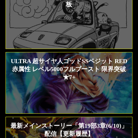
板
ULTRA 超サイヤ人ゴッドSSベジット RED
赤属性 レベル5000フルブースト 限界突破
★7+
最新メインストーリー「第19部3章(6/10)」
配信【更新履歴】