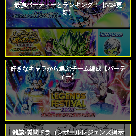
最強パーティーとランキング！【5/24更
新】
好きなキャラから選ぶチーム編成【パーテ
ィー】
雑談/質問ドラゴンボールレジェンズ掲示