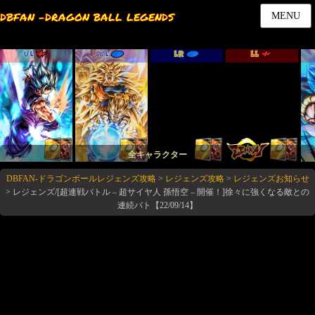
DBFAN -DRAGON BALL LEGENDS
MENU
UL
UL
LR
LL
全キャラクター
DBFAN-ドラゴンボールレジェンズ攻略
>
レジェンズ攻略
>
レジェンズお知らせ
>
レジェンズ/[超連戦バトル – 超サイヤ人 孫悟空 – 開催！]徐々に強くなる敵との
連続バト【22/09/14】