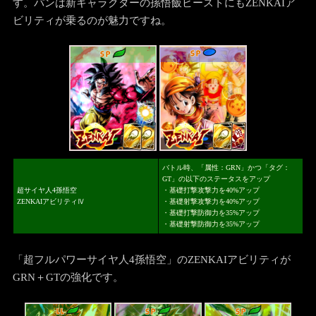
す。パンは新キャラクターの孫悟飯ビーストにもZENKAIア
ビリティが乗るのが魅力ですね。
SP
SP
バトル時、「属性：GRN」かつ「タグ：
GT」の以下のステータスをアップ
超サイヤ人4孫悟空
・基礎打撃攻撃力を40%アップ
ZENKAIアビリティⅣ
・基礎射撃攻撃力を40%アップ
・基礎打撃防御力を35%アップ
・基礎射撃防御力を35%アップ
「超フルパワーサイヤ人4孫悟空」のZENKAIアビリティが
GRN＋GTの強化です。
LL
SP
SP