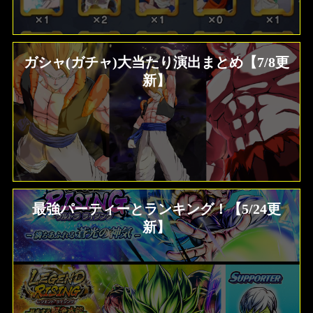
ガシャ(ガチャ)大当たり演出まとめ【7/8更
新】
最強パーティーとランキング！【5/24更
新】