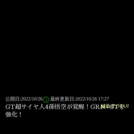
access_time
公開日:2022/10/26
最終更新日:2022/10/26 17:27
編集者:OYAJI
GT超サイヤ人4孫悟空が覚醒！GRN+GTを
強化！