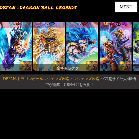
DBFAN -DRAGON BALL LEGENDS
MENU
UL
UL
UL
LR
全キャラクター
DBFAN-ドラゴンボールレジェンズ攻略
>
レジェンズ攻略
>
GT超サイヤ人4孫悟
空が覚醒！GRN+GTを強化！