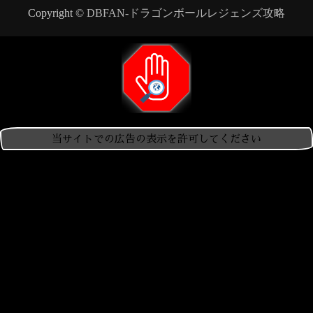
Copyright ©
DBFAN-ドラゴンボールレジェンズ攻略
当サイトでの広告の表示を許可してください
当サイトは、コンテンツを無料で提供するために広告収益に依
存しています。 現在、お使いのブラウザでは広告ブロックが
検出されました。
広告を表示していただくことで、私たちの活動を応援いただけ
ます。 広告は可能な限り控えめに表示され、ユーザー体験の
妨げにならないよう努めております。 ご理解とご協力を、何
卒よろしくお願いいたします。