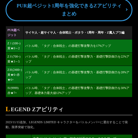
PUR超ベジット1周年を強化できるZアビリティ
まとめ
PUR超ベ
サイヤ人・超サイヤ人・合体戦士・ポタラ・1周年・周年・Z魔人ブウ編
ジット
ZⅠ(100~)
バトル時、「タグ：合体戦士」の基礎打撃攻撃力を17%アップ
黄★0～2
ZⅡ(700~)
バトル時、「タグ：合体戦士」の基礎打撃攻撃力・基礎打撃防御力を22%ア
黄★3～5
ップ
ZⅢ(2400~)
バトル時、「タグ：合体戦士」の基礎打撃攻撃力・基礎打撃防御力を28%ア
黃★6~赤
ップ
★6+
Ⅳ(9999)
バトル時、「タグ：合体戦士」の基礎打撃攻撃力・基礎打撃防御力を30%ア
赤★7+
ップ、基礎体力最大値12%アップ
L
EGEND Zアビリティ
2023/11/15追加。LEGENDS LIMITED キャラクターをバトルメンバーに選出することで発
動。限界突破で強化。