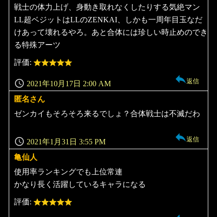
戦士の体力上げ、身動き取れなくしたりする気絶マン
LL超ベジットはLLのZENKAI、しかも一周年目玉なだ
けあって壊れるやろ。あと合体には珍しい時止めのでき
る特殊アーツ
評価:
返信
2021年10月17日 2:00 AM
匿名さん
よ
り:
ゼンカイもそろそろ来るでしょ？合体戦士は不滅だわ
返信
2021年1月31日 3:55 PM
亀仙人
よ
り:
使用率ランキングでも上位常連
かなり長く活躍しているキャラになる
評価: