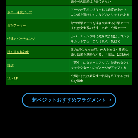
去不可の効果は消去できない
アーツが手札に追加される速度が上がり、
ドロー速度アップ
コンボを繋げやすいなどのメリットがある
敵の射撃アーツを弾き突進する打撃アーツ
射撃アーマー
または突進系の特殊、必殺、究極アーツ
カバーチェンジ時に敵を吹き飛ばしコンボ
特殊カバーチェンジ
をカットする、または吸収・無効化
体力が0になった時、体力を回復する踏ん
踏ん張り無効化
張り効果を無効化する、「復活」は対象外
「再生」にダメージアップ。特定のタグや
特攻
キャラクターへのダメージがアップする
究極技または必殺技で戦闘を終了すると特
LL・LF
殊な演出
超ベジットおすすめフラグメント