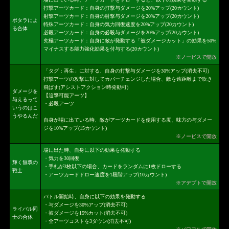
打撃アーツカード：自身の打撃与ダメージを20%アップ(20カウント)
射撃アーツカード：自身の射撃与ダメージを20%アップ(20カウント)
ポタラによ
特殊アーツカード：自身の気力回復速度を20%アップ(20カウント)
る合体
必殺アーツカード：自身の必殺与ダメージを20%アップ(20カウント)
究極アーツカード：自身に敵が発動する「被ダメージカット」の効果を50%
マイナスする能力強化効果を付与する(20カウント)
※ノービスで開放
「タグ：再生」に対する、自身の打撃与ダメージを30%アップ(消去不可)
打撃アーツの攻撃に対してカバーチェンジした場合、敵を遠距離まで吹き
飛ばす(アシストアクション時発動可)
ダメージを
【追撃可能アーツ】
与えるって
・必殺アーツ
いうのはこ
うやるんだ
自身が場に出ている時、敵がアーツカードを使用する度、味方の与ダメー
ジを10%アップ(15カウント)
※ノービスで開放
場に出た時、自身に以下の効果を発動する
・気力を30回復
輝く無双の
・手札が3枚以下の場合、カードをランダムに1枚ドローする
戦士
・アーツカードドロー速度を1段階アップ(10カウント)
※アデプトで開放
バトル開始時、自身に以下の効果を発動する
・与ダメージを30%アップ(消去不可)
ライバル同
・被ダメージを15%カット(消去不可)
士の合体
・全アーツコストを3ダウン(消去不可)