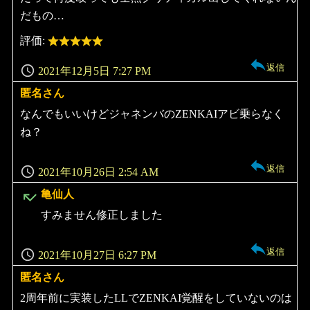
だもの…
評価:
返信
2021年12月5日 7:27 PM
匿名さん
よ
り:
なんでもいいけどジャネンバのZENKAIアビ乗らなく
ね？
返信
2021年10月26日 2:54 AM
よ
亀仙人
り:
すみません修正しました
返信
2021年10月27日 6:27 PM
匿名さん
よ
り:
2周年前に実装したLLでZENKAI覚醒をしていないのは