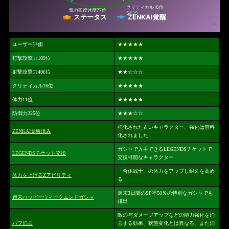
クリティカル
16位
気力回復速度
77位
5435
ステータス
ZENKAI覚醒
ユーザー評価
★★★★★
打撃攻撃力109位
★★★★★
射撃攻撃力496位
★★
☆☆☆
クリティカル16位
★★★★★
体力11位
★★★★★
防御力325位
★★★
☆☆
強化された古いキャラクター、強化は無料
ZENKAI覚醒済み
化されました
ガシャで入手できるLEGENDSチケットで
LEGENDSチケット交換
交換可能なキャラクター
「合体戦士」の体力をアップし耐久を高め
体力を上げるZアビリティ
る
週末3日間のSP率50％の特別なガシャでも
週末ハッピーウィークエンドガシャ
排出
敵の与ダメージアップなどの能力強化を消
バフ消去
去する効果、状態変化とは異なる、また消