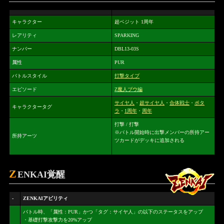
キャラクター
超ベジット 1周年
レアリティ
SPARKING
ナンバー
DBL13-03S
属性
PUR
バトルスタイル
打撃タイプ
エピソード
Z魔人ブウ編
サイヤ人
・
超サイヤ人
・
合体戦士
・
ポタ
キャラクタータグ
ラ
・
1周年
・
周年
打撃 / 打撃
※バトル開始時に出撃メンバーの所持アー
所持アーツ
ツカードがデッキに追加される
Z
ENKAI覚醒
-
ZENKAIアビリティ
バトル時、「属性：PUR」かつ「タグ：サイヤ人」の以下のステータスをアップ
・基礎打撃攻撃力を20%アップ