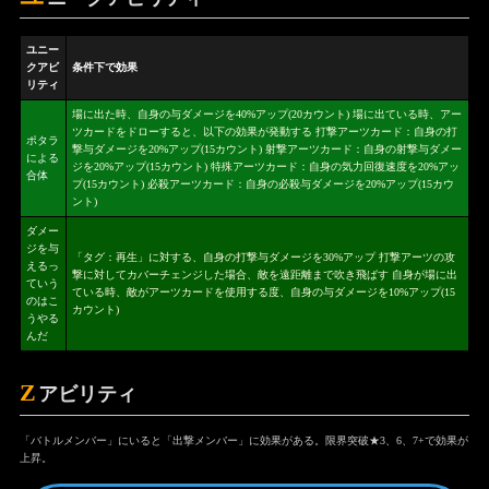
ユニー
クアビ
条件下で効果
リティ
場に出た時、自身の与ダメージを40%アップ(20カウント) 場に出ている時、アー
ツカードをドローすると、以下の効果が発動する 打撃アーツカード：自身の打
ポタラ
撃与ダメージを20%アップ(15カウント) 射撃アーツカード：自身の射撃与ダメー
による
ジを20%アップ(15カウント) 特殊アーツカード：自身の気力回復速度を20%アッ
合体
プ(15カウント) 必殺アーツカード：自身の必殺与ダメージを20%アップ(15カウ
ント)
ダメー
ジを与
「タグ：再生」に対する、自身の打撃与ダメージを30%アップ 打撃アーツの攻
えるっ
撃に対してカバーチェンジした場合、敵を遠距離まで吹き飛ばす 自身が場に出
ていう
ている時、敵がアーツカードを使用する度、自身の与ダメージを10%アップ(15
のはこ
カウント)
うやる
んだ
Z
アビリティ
「バトルメンバー」にいると「出撃メンバー」に効果がある。限界突破★3、6、7+で効果が
上昇。