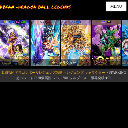
DBFAN -DRAGON BALL LEGENDS
MENU
LR
UL
UL
EX
全キャラクター
DBFAN-ドラゴンボールレジェンズ攻略
>
レジェンズ キャラクター
>
SPARKING
超ベジット PUR紫属性 レベル5000フルブースト 限界突破★7+