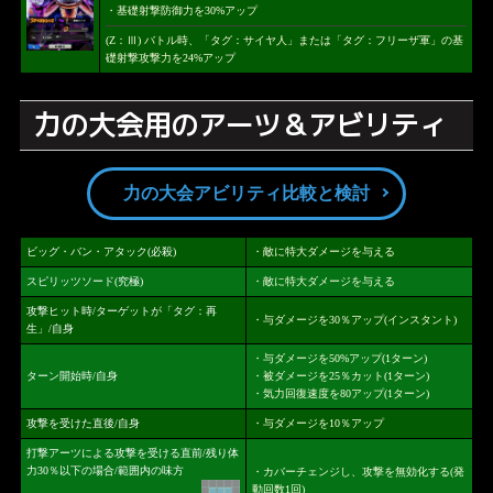
・基礎射撃防御力を30%アップ
(Z：Ⅲ) バトル時、「タグ：サイヤ人」または「タグ：フリーザ軍」の基
礎射撃攻撃力を24%アップ
力の大会用のアーツ＆アビリティ
力の大会アビリティ比較と検討
ビッグ・バン・アタック(必殺)
・敵に特大ダメージを与える
スピリッツソード(究極)
・敵に特大ダメージを与える
攻撃ヒット時/ターゲットが「タグ：再
・与ダメージを30％アップ(インスタント)
生」/自身
・与ダメージを50%アップ(1ターン)
ターン開始時/自身
・被ダメージを25％カット(1ターン)
・気力回復速度を80アップ(1ターン)
攻撃を受けた直後/自身
・与ダメージを10％アップ
打撃アーツによる攻撃を受ける直前/残り体
力30％以下の場合/範囲内の味方
・カバーチェンジし、攻撃を無効化する(発
動回数1回)