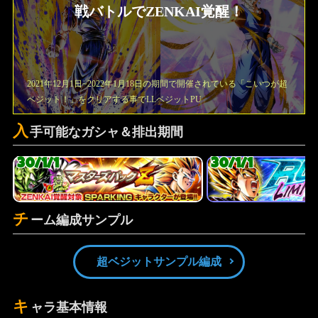
戦バトルでZENKAI覚醒！
2021年12月1日~2022年1月18日の期間で開催されている「こいつが超
ベジット！」をクリアする事でLLベジットPU
入
手可能なガシャ＆排出期間
30/1/1
30/1/1
チ
ーム編成サンプル
超ベジットサンプル編成
キ
ャラ基本情報