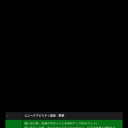
-
ユニークアビリティ追加・変更
場に出た時、自身の与ダメージを40%アップ(20カウント)
場に出ている時、アーツカードをドローすると、以下の効果を発動する