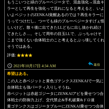
もうこいつと緑のブルーベジータで、混血強化→混血キ
ラーとして再生を強化って流れになると考えると、いよ
いよベジットのZENKAI覚醒あるのでは？再生キラーに
うってつけだし。つーても緑のブルーベジータすげぇ怪
しいけど。散々後に出てきたLLどもに出し抜かれ続け
てきたしさ…。そして周年の目玉LLで、ぶっちゃけそ
こまで強くない合体戦士のこと考えるとぶっ壊してくれ
そうではある。
評価:
返信
2021年10月17日 4:34 AM
希望はある。
よ
り:
この人と赤ベジットと黄色ゴテンクスZENKAIで一気に
合体戦士も強パーティ入りしそうね。
赤ベジットは赤超ゴジータにZENKAIアビを乗せつつ合
体戦士の防御力上げ、交代禁止&手札破棄&ドロ速
黄ゴテンクスはゴジータブルーにZENKAI乗せつつ合体