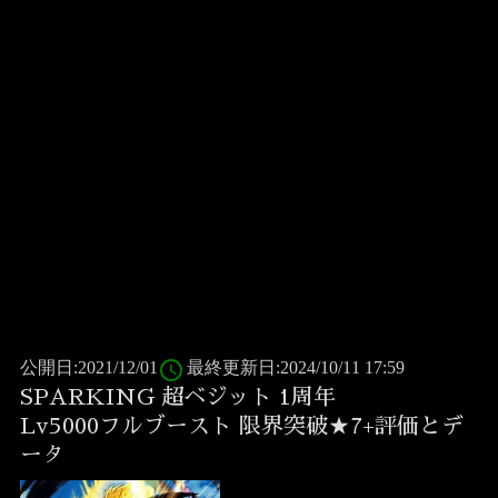
access_time
公開日:2021/12/01
最終更新日:2024/10/11 17:59
SPARKING 超ベジット 1周年
Lv5000フルブースト 限界突破★7+評価とデ
ータ