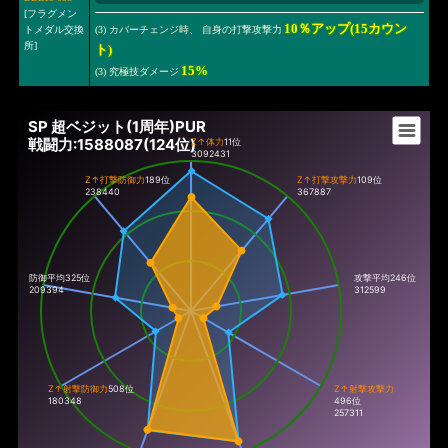
[フラグメン
10％アップ(15カウン
トメダル交換
(3) カバーチェンジ時、 自身の打撃攻撃力
所]
ト)
15%
(3) 究極技ダメージ
SP 超ベジット(1周年)PUR
戦闘力:1588087(124位)
Z↑体力
11位
3092431
Z↑打撃防御力
189位
Z↑打撃攻撃力
109位
238440
367887
防御平均325位
攻撃平均246位
209394
312599
Z↑射撃防御力
508位
Z↑射撃攻撃力
180348
496位
257311