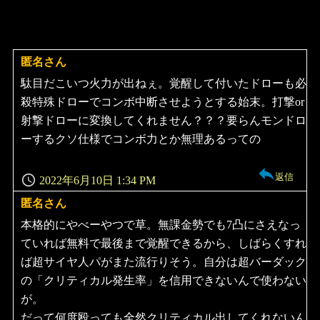
匿名さん
よ
り:
駄目だこいつ火力が出ねぇ。覚醒して付いたドローも必
殺特殊ドローでコンボ中断させようとする始末。打撃or
射撃ドローに変換してくれません？？？要らんモンドロ
ーするクソ仕様でコンボ力とか無理あるっての
返信
2022年6月10日 1:34 PM
匿名さん
よ
り:
本格的にやべーやつで草。無課金勢でも7凸にさえなっ
ていれば無料で最後まで覚醒できるから、しばらくすれ
ば超サイヤ人パがまた流行りそう。自分は超バーダック
の「クリティカル発生率」を信用できないんで使わない
が。
だって何度殴っても全然クリティカル出してくれないん