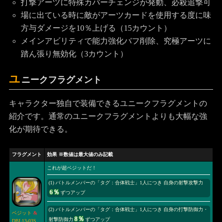
打撃アーツに特殊カバーチェンジが発動、必殺追撃可
場に出ている時に敵がアーツカードを使用する度に味
方与ダメージを10％上げる（15カウント）
メインアビリティで能力強化バフ削除、究極アーツに
踏ん張り無効化（3カウント）
ユ
ニークフラグメント
キャラクター独自で装備できるユニークフラグメントの
紹介です。通常のユニークフラグメントよりも大幅な強
化が期待できる。
フラグメント
効果 ※数値は最大値のみ記載
これが超ベジットだ！
(1) バトルメンバーの「タグ：合体戦士」1人につき 自身の射撃攻撃力
6％
ずつアップ
(2) バトルメンバーの「タグ：合体戦士」1人につき 自身の打撃防御力・
ベジット
&
8％
射撃防御力
ずつアップ
DBL13-03S