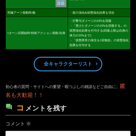
究極アーツ発動時/敵
・能力強化&状態強化効果を消去
・打撃与ダメージの10%を回復
・「受けたダメージの10%を回復する」の
状態強化効果を付与する(回復上限は自身の
1ターン目開始時/特殊アクション発動/自身
体力の10%まで)
・「状態異常の発生を1回無効」の状態強化
効果を付与する
全キャラクターリスト
匿
初心者の質問・サイトへの要望・暇つぶしの雑談などご自由に。
名も大歓迎！！
コ
メントを残す
コメント
※