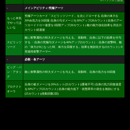
※パワフルで開放
-
メインアビリティ/究極アーツ
究極アーツカード「スピリッツソード」を次にドローする 自身の体力を
もっと本気
30%&気力を50回復 自身の与ダメージを30%アップ(30カウント) 自身のアー
でやってほ
ツカードドロー速度を1段階アップ(30カウント) 敵の能力強化効果を消去25
しいな
カウント経過後
敵に斬撃属性の特大ダメージを与える。 発動時、自身に以下の効果を付与
スピリッツ
する ・自身の究極与ダメージを40%アップ(3カウント) ・自身の攻撃時、敵
ソード
の「体力が0になった時、体力を回復する」効果を無効化する(3カウント) ※
突進時射撃アーマー
-
必殺・各アーツ
ビッグ・バ
ン・アタッ
敵に衝撃属性の特大ダメージを与える。 発動時、自身の気力を30回復
ク
自身の被ダメージを20%カット(25カウント)(重複不可) 自身の気力回復速度
プロテクト
を30%アップ(25カウント) 自身の能力低下・状態異常の発生を無効にする
オーラ
(25カウント)(発動回数2回)