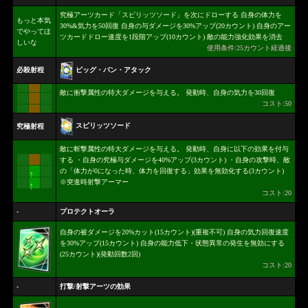
究極アーツカード「スピリッツソード」を次にドローする 自身の体力を
もっと本気
30%&気力を50回復 自身の与ダメージを30%アップ(20カウント) 自身のアー
でやってほ
ツカードドロー速度を1段階アップ(10カウント) 敵の能力強化効果を消去
しいな
使用条件:25カウント経過後
ビッグ・バン・アタック
必殺射程
敵に衝撃属性の特大ダメージを与える。 発動時、自身の気力を30回復
コスト:50
スピリッツソード
究極射程
敵に斬撃属性の特大ダメージを与える。 発動時、自身に以下の効果を付与
する ・自身の究極与ダメージを40%アップ(3カウント) ・自身の攻撃時、敵
の「体力が0になった時、体力を回復する」効果を無効化する(3カウント)
↑
※突進時射撃アーマー
↑
コスト:20
-
プロテクトオーラ
自身の被ダメージを20%カット(15カウント)(重複不可) 自身の気力回復速度
を30%アップ(15カウント) 自身の能力低下・状態異常の発生を無効にする
(25カウント)(発動回数2回)
コスト:20
-
打撃/射撃アーツの効果