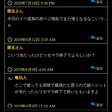
返信
2020年7月10日 9:36 PM
匿名さん
よ
り:
今日のイベ追加の赤ベジ強化でまた強くなるなこいつ…
ｗ
返信
2019年6月12日 3:59 AM
匿名さん
よ
り:
こいつ当たったけどリセマラ終了でよろしいか？
返信
2019年6月9日 4:59 AM
よ
亀仙人
り:
どこで使っても現状で最強だと思うので超ベジット
が当たったらリセマラ終了で良いともいますよ
返信
2019年6月9日 11:19 AM