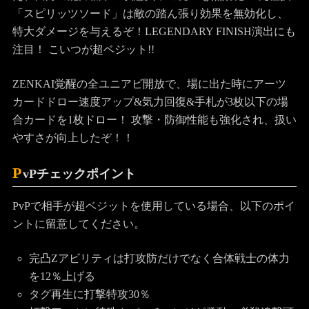
「スピリッツソード」は敵の踏ん張り効果を無効化し、
特大ダメージを与えるぞ！LEGENDARY FINISH演出にも
注目！ こいつが
超ベジット
!!
ZENKAI覚醒の全ユニアビ開放で、場に出た時にアーツ
カードドロー速度アップ&気力回復&手札が3枚以下の場
合カードを1枚ドロー！ 攻撃・防御性能も強化され、扱い
やすさが向上したぞ！！
P
vPチェックポイント
PvPで相手が超ベジットを使用している場合、以下のポイ
ントに留意してください。
完凸Zアビリティは打攻防だけでなく合体戦士の体力
を12％上げる
タグ再生に打撃特攻30％