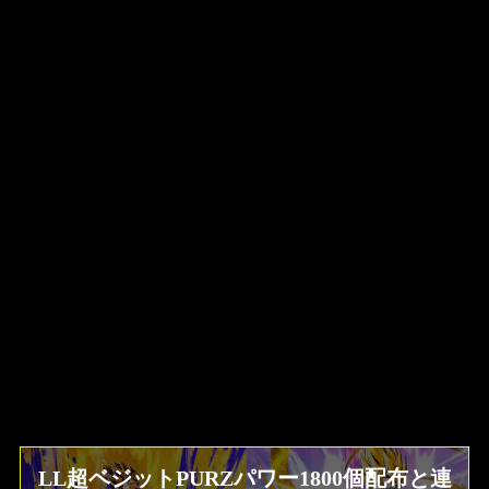
LL超ベジットPURZパワー1800個配布と連