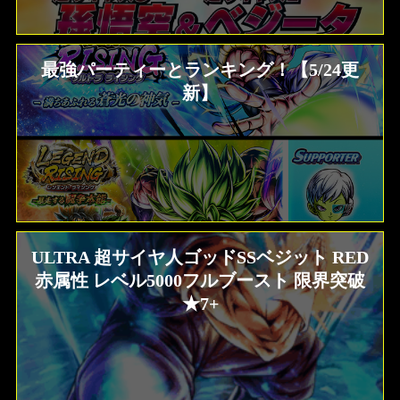
最強パーティーとランキング！【5/24更
新】
ULTRA 超サイヤ人ゴッドSSベジット RED
赤属性 レベル5000フルブースト 限界突破
★7+