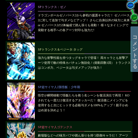
SPトランクス：ゼノ
ドラゴンボールゼノバース2から参戦の援護キャラだ！ ゼノバース
2に対して追加で与ダメなどアップ！ さらに自身以外の味方に未来
or ゼノバース2の2体編成で踏ん張りも発動！ 様々なタイミングで
発動する相手への各アーツ封印も強力だ!
コメントする
SPトランクス＆ベジータ:タッグ
強力な射撃性能を持つタッグキャラで登場！ 両キャラとも射撃ア
ーツ使用で敵の特殊カバチェン無効化！(発動回数1回） トランクス
はコンボ力、ベジータは与ダメアップが強力！
SP超サイヤ人2孫悟飯：少年期
悟空が瞬間移動で悟飯たちを救う名シーンを復活演出で再現！ KO
されても一度だけ復活するアタッカーだ！ 復活後にメインアビを
使用すると次にヒットする必殺与ダメを100%もアップ！親子かめ
はめ波を決めよう！
SP超サイヤ人ゴテンクス
劇場版などへの味方バフや踏ん張りを持つ防御キャラだ！ アーツ