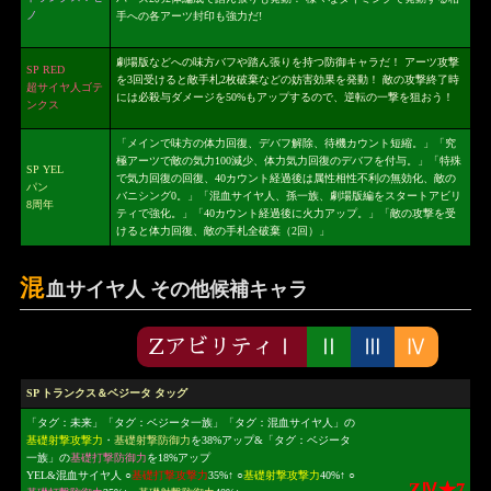
ノ
手への各アーツ封印も強力だ!
劇場版などへの味方バフや踏ん張りを持つ防御キャラだ！ アーツ攻撃
SP RED
を3回受けると敵手札2枚破棄などの妨害効果を発動！ 敵の攻撃終了時
超サイヤ人ゴテ
には必殺与ダメージを50%もアップするので、逆転の一撃を狙おう！
ンクス
「メインで味方の体力回復、デバフ解除、待機カウント短縮。」「究
極アーツで敵の気力100減少、体力気力回復のデバフを付与。」「特殊
SP YEL
で気力回復の回復、40カウント経過後は属性相性不利の無効化、敵の
パン
バニシング0。」「混血サイヤ人、孫一族、劇場版編をスタートアビリ
8周年
ティで強化。」「40カウント経過後に火力アップ。」「敵の攻撃を受
けると体力回復、敵の手札全破棄（2回）」
混
血サイヤ人 その他候補キャラ
ZアビリティⅠ
Ⅱ
Ⅲ
Ⅳ
SP トランクス＆ベジータ タッグ
「タグ：未来」「タグ：ベジータ一族」「タグ：混血サイヤ人」の
基礎射撃攻撃力
・
基礎射撃防御力
を38%アップ&「タグ：ベジータ
一族」の
基礎打撃防御力
を18%アップ
YEL&混血サイヤ人 ○
基礎打撃攻撃力
35%↑ ○
基礎射撃攻撃力
40%↑ ○
ZⅣ★7
ZⅣ★7