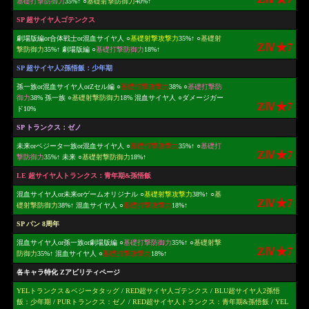
基礎打撃防御力
35%↑ ○
基礎射撃防御力
40%↑
SP 超サイヤ人ゴテンクス
劇場版編or合体戦士or混血サイヤ人 ○
基礎射撃攻撃力
35%↑ ○
基礎射
ZⅣ★7
撃防御力
35%↑ 劇場版編 ○
基礎打撃防御力
18%↑
SP 超サイヤ人2孫悟飯：少年期
孫一族or混血サイヤ人orZセル編 ○
基礎打撃攻撃力
38% ○
基礎打撃防
御力
38% 孫一族 ○
基礎射撃防御力
18% 混血サイヤ人 ○ダメージガー
ZⅣ★7
ド10%
SP トランクス：ゼノ
未来orベジータ一族or混血サイヤ人 ○
基礎打撃攻撃力
35%↑ ○
基礎打
ZⅣ★7
撃防御力
35%↑ 未来 ○
基礎射撃防御力
18%↑
LE 超サイヤ人トランクス：青年期&孫悟飯
混血サイヤ人or未来orゲームオリジナル ○
基礎射撃攻撃力
38%↑ ○
基
ZⅣ★7
礎射撃防御力
38%↑ 混血サイヤ人 ○
基礎打撃攻撃力
18%↑
SP パン 8周年
混血サイヤ人or孫一族or劇場版編 ○
基礎打撃防御力
35%↑ ○
基礎射撃
ZⅣ★7
防御力
35%↑ 混血サイヤ人 ○
基礎打撃攻撃力
18%↑
各キャラ特化 Zアビリティページ
YELトランクス＆ベジータタッグ
/
RED超サイヤ人ゴテンクス
/
BLU超サイヤ人2孫悟
飯：少年期
/
PURトランクス：ゼノ
/
RED超サイヤ人トランクス：青年期&孫悟飯
/
YEL