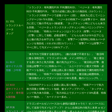
「トランクス：有利属性PUR 不利属性RED」「ベジータ：有利属性
RED 不利属性PUR」「双方の必殺に踏ん張りの無効化（3カウント）」
「トランクス特殊アーツで必殺ドロー（2回）、残体力に応じてバニシ
ングゲージ50~70％回復」「ベジータの特殊アーツは射撃ドロー、残体
LL YEL
力に応じて敵の手札を1~2枚破棄」「タッグチェンジ時にどちらも体力
トランクス＆ベ
を回復」「ベジータ→トランクスタッグチェンジ時にバニシングゲー
ジータ
ジ70％回復」「特殊カバーチェンジはトランクス（射撃）ベジータ
タッグ
（打撃）に対して発動、必殺追撃可」「どちらも体力が50％以下にな
ると敵の気力を80下げる（1回）」「射撃アーツ使用時に特殊カバーチ
ェンジを無効化（それぞれ1回2カウント）」「射撃アーツは射撃アー
マーに対して与ダメージ180％アップ」
「体力70％で回復する復活持ち。（敵の自爆で不発する）」「復活時
に敵を強制交代、ドラゴンボール減、メイン封印など。」「敵と退治
LL BLU
する度に体力と気力回復、敵の気力はダウン。」「復活前は打撃、復
超サイヤ人2孫
活後は射撃アーツに特殊カバー。」「ユニークゲージ最大で特殊・必
悟飯：少年期
殺アーツを強化。」「必殺は踏ん張り無効。必殺強化で属性相性不利
の無効化。」「特殊アーツ強化で必殺ドロー。復活後は範囲特殊。」
「復活後のメインでダメージガード80％貫通。敵のバニシング0。」
LE RED
「LEGENDアクションと必殺に踏ん張り無効。」「特殊アーツで気力
超サイヤ人トラ
体力回復と待機カウント短縮、被ダメアップデバフ。」「タッグチェ
ンクス：青年期
ンジで気力体力回復。」「気力30以上でダメージガード30%貫通、特殊
&孫悟飯
カバー無効。」「カードドロー多め。」
ドラゴンボールゼノバース2から参戦の援護キャラだ！ ゼノバース2に
SP PUR
対して追加で与ダメなどアップ！ さらに自身以外の味方に未来 or ゼノ
トランクス：ゼ
バース2の2体編成で踏ん張りも発動！ 様々なタイミングで発動する相