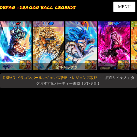
DBFAN -DRAGON BALL LEGENDS
MENU
UL
UL
UL
LR
全キャラクター
DBFAN-ドラゴンボールレジェンズ攻略
>
レジェンズ攻略
>
「混血サイヤ人」タ
グおすすめパーティー編成【6/17更新】