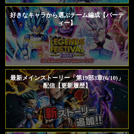
好きなキャラから選ぶチーム編成【パーテ
ィー】
最新メインストーリー「第19部3章(6/10)」
配信【更新履歴】