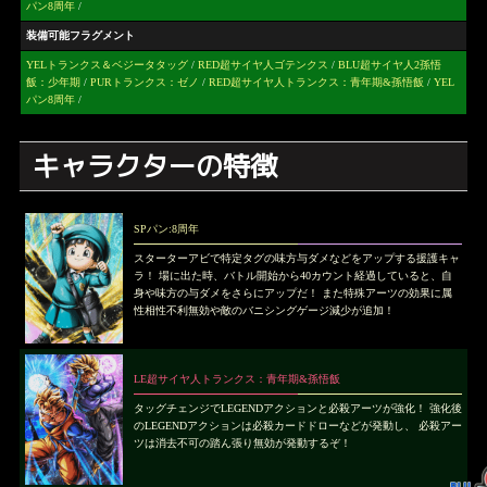
パン8周年
/
装備可能フラグメント
YELトランクス＆ベジータタッグ
/
RED超サイヤ人ゴテンクス
/
BLU超サイヤ人2孫悟
飯：少年期
/
PURトランクス：ゼノ
/
RED超サイヤ人トランクス：青年期&孫悟飯
/
YEL
パン8周年
/
キャラクターの特徴
SPパン:8周年
スターターアビで特定タグの味方与ダメなどをアップする援護キャ
ラ！ 場に出た時、バトル開始から40カウント経過していると、自
身や味方の与ダメをさらにアップだ！ また特殊アーツの効果に属
性相性不利無効や敵のバニシングゲージ減少が追加！
LE超サイヤ人トランクス：青年期&孫悟飯
タッグチェンジでLEGENDアクションと必殺アーツが強化！ 強化後
のLEGENDアクションは必殺カードドローなどが発動し、 必殺アー
ツは消去不可の踏ん張り無効が発動するぞ！