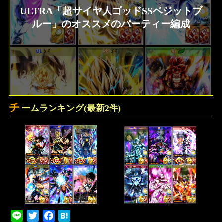
ULTRA「超サイヤ人ゴッドSSベジットブ
ルー」のオススメのパーティー編成
チ
ームランキング(最新2件)
Line
Twitter
Facebook
Hatena