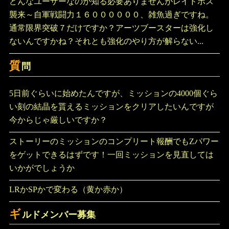
どんなユーザーなのか知る必要ありませんがレイドボス
襲来～自軍戦闘力１６００００００、雑魚過ぎですね。
通常限界突破７だけですか？アーツブースターは強化し
ないんですかね？それとも強化のやり方が解らない...
質
問
5日前ぐらいに始めたんですが、ミッションの4000個ぐら
い刻の結晶を貰えるミッションをクリアしたいんですが
今からじゃ厳しいですか？
ストーリーのミッションのコンプリート報酬でもZパワー
をゲットできるはずです！一回ミッションを見直しては
いかがでしょうか
LRかSPかで変わる（黄か赤か）
ギ
ルドメンバー募集