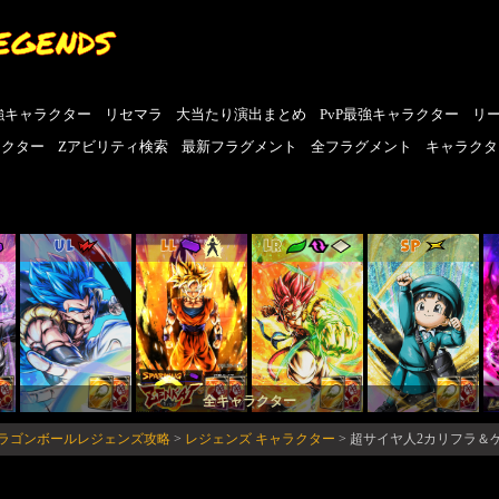
EGENDS
強キャラクター
リセマラ
大当たり演出まとめ
PvP最強キャラクター
リ
ラクター
Zアビリティ検索
最新フラグメント
全フラグメント
キャラクタ
UL
LL
LR
SP
全キャラクター
-ドラゴンボールレジェンズ攻略
>
レジェンズ キャラクター
>
超サイヤ人2カリフラ＆ケ