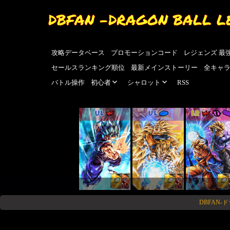
DBFAN -DRAGON BALL L
攻略データベース
プロモーションコード
レジェンズ 最
セールスランキング順位
最新メインストーリー
全キャ
バトル操作
初心者
シャロット
RSS
UL
UL
LR
DBFAN