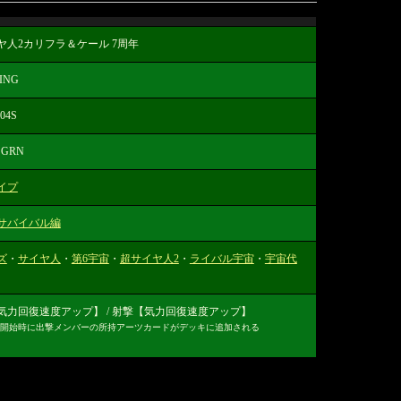
ヤ人2カリフラ＆ケール 7周年
ING
04S
 GRN
イプ
サバイバル編
ズ
・
サイヤ人
・
第6宇宙
・
超サイヤ人2
・
ライバル宇宙
・
宇宙代
気力回復速度アップ】 / 射撃【気力回復速度アップ】
開始時に出撃メンバーの所持アーツカードがデッキに追加される