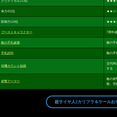
クリティカル215位
★★★
体力432位
★★
☆
防御力124位
★★★
ブーストキャラクター
7周年超時
敵の手札破棄
敵の手
手札封印
敵の手
交代時
待機カウント短縮
する
敵の射
射撃アーマー
殺、究
超サイヤ人2カリフラ＆ケールお