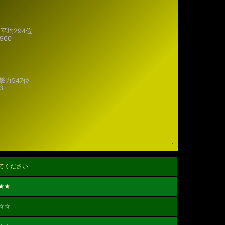
平均294位
960
撃力
547位
3
てください
★★
☆☆