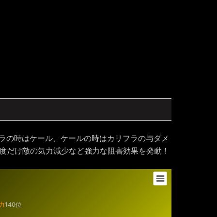
フラの時はケール、ケールの時はカリフラの与ダメ
 一度だけ敵の気力減少など強力な阻害効果を発動！
力
140位