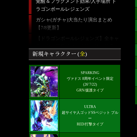
覚醒＆フラグメント効果/入手場所 ド
ラゴンボールレジェンズ
ガシャ(ガチャ)大当たり演出まとめ
【7/8更新】
【ドラゴンボールレジェンズ】全キャ
ラクター画像リスト＆絞り込み検索
新規キャラクター(
全
)
最強パーティーとランキング！【5/24
更新】
SPARKING
ULTRA 超サイヤ人ゴッドSSベジット
ヴァドス 8周年イベント限定
RED赤属性 レベル5000フルブースト
(26’7/22)
GRN/援護タイプ
限界突破★7+
好きなキャラから選ぶチーム編成【パ
ULTRA
ーティー】
超サイヤ人ゴッドSSベジット ブル
ー
最新メインストーリー「第19部3章
RED/打撃タイプ
(6/10)」配信【更新履歴】