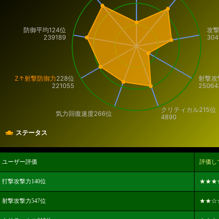
防御平均124位
攻撃
239189
304
Z↑射撃防御力
228位
射撃攻
221055
25064
クリティカル
215位
気力回復速度
266位
4890
ステータス
ユーザー評価
評価し
打撃攻撃力140位
★★★
射撃攻撃力547位
★★
☆