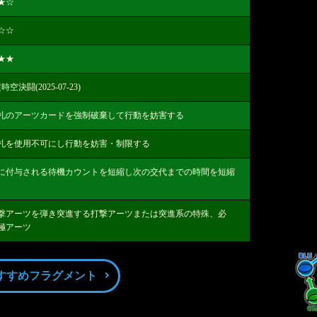
★
☆
☆☆
★★
空決闘(2025-07-23)
札のアーツカードを強制破棄して行動を妨害する
札を使用不可にし行動を妨害・制限する
に付与される待機カウントを短縮し次の交代までの時間を短縮
撃アーツを弾き突進する打撃アーツまたは突進系の特殊、必
極アーツ
すすめフラグメント