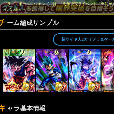
ドラゴンボールレジェンズでは、8周年後夜祭イベント「天使が
イバル編から「ヴ
チ
ーム編成サンプル
超サイヤ人2カリフラ＆ケー
LL
LL
LL
LL
キ
ャラ基本情報