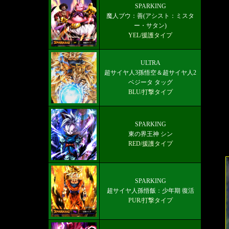
ULTRA「超サイヤ人ゴッドSSベジッ
SPARKING
魔人ブウ：善(アシスト：ミスタ
トブルー」のオススメのパーティー編
ー・サタン)
成
YEL/援護タイプ
ULTRA
超サイヤ人3孫悟空＆超サイヤ人2
ベジータ タッグ
BLU/打撃タイプ
SPARKING
東の界王神 シン
RED/援護タイプ
SPARKING
超サイヤ人孫悟飯：少年期 復活
PUR/打撃タイプ