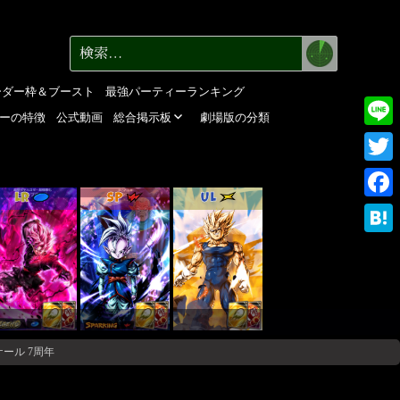
検
検
索
索:
ーダー枠＆ブースト
最強パーティーランキング
ーの特徴
公式動画
総合掲示板
劇場版の分類
Line
Twitte
LR
SP
UL
Faceb
Haten
ール 7周年