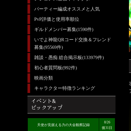
パーティー編成オススメと人気
PvP評価と使用率順位
ギルドメンバー募集(1590件)
いでよ神龍QRコード交換＆フレンド
募集(95569件)
雑談・愚痴 総合掲示板(133979件)
初心者質問板(992件)
映画分類
キャラクター特徴ランキング
イベント&
ピックアップ
8/26
天使が見据える力の大会観察記録
後31日