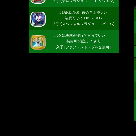
入手:[最強フラグメントコレクション]
SPARKING!!-東の界王神シン
装備可:シンDBL71-03S
入手:[スペシャルフラグメントバトル]
ボクに地球を守れと言っていた！！
装備可:混血サイヤ人
入手:[フラグメントメダル交換所]