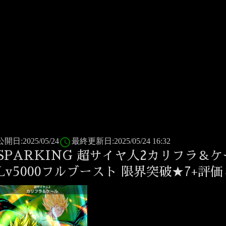
access_time
公開日:2025/05/24
最終更新日:2025/05/24 16:32
SPARKING 超サイヤ人2カリフラ＆ケ
Lv5000フルブースト 限界突破★7+評