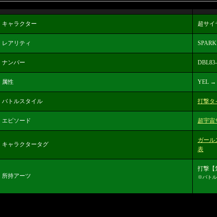
キャラクター
超サイ
レアリティ
SPARK
ナンバー
DBL83-
属性
YEL →
バトルスタイル
打撃タ
エピソード
超宇宙
ガール
キャラクタータグ
表
打撃【
所持アーツ
※バトル