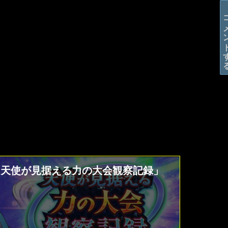
コメン
「天使が見据える力の大会観察記録」