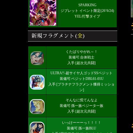
SPARKING
ジブレット イベント限定(26’6/24)
YEL/打撃タイプ
新規フラグメント(
全
)
くたばりやがれ～！
装備可:合体戦士
入手:[超次元共闘]
ULTRA!!-超サイヤ人ゴッドSSベジット
装備可:ベジットDBL61-01U
入手:[プラチナフラグメント獲得ミッショ
ン]
そんなに慌てんなよ
装備可:孫一族ベジータ一族
入手:[超次元共闘]
いっけーーーっ！！！！
装備可:孫一族BLU