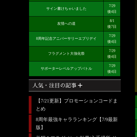
7/29
サイン書けちゃいました
後4日
8/1
友情への道
後7日
7/29
8周年記念アニバーサリーエブリデイ
後4日
7/29
フラグメント大強化祭
後4日
7/29
サポーターレベルアップバトル
後4日
add
人気・注目の記事
【7/21更新】プロモーションコードま
とめ
8周年最強キャラランキング【7/9最新
版】