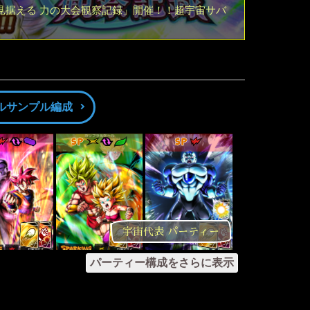
見据える 力の大会観察記録」開催！！超宇宙サバ
ルサンプル編成
SP
SP
宇宙代表 パーティー
パーティー構成をさらに表示