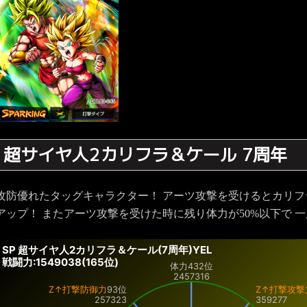
超サイヤ人2カリフラ＆ケール 7周年
攻防優れたタッグキャラクター！ アーツ攻撃を受けるとカリ
アップ！ またアーツ攻撃を受けた時に残り体力が50%以下で
SP 超サイヤ人2カリフラ＆ケール(7周年)YEL
戦闘力:1549038(165位)
体力
432位
2457316
Z↑打撃防御力
93位
Z↑打撃攻撃
257323
359277