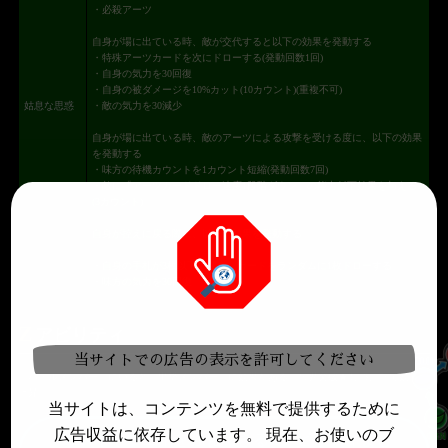
・必殺アーツ
自身が場に出ている時、敵が交代すると以下の効果を発動する
・特殊アーツカードを次にドローする(発動回数1回)
・自身の気力を30回復
・自身の被ダメージを10%カット(10カウント)(重複不可)
姑息な思惑
・敵の気力を30減少
自身が場に出ている時、敵のアーツによる攻撃を受ける度に、以下の効果
を発動する
・味方の待機カウントを1カウント短縮(発動回数7回)
・敵に「アーツカードドロー速度1段階ダウン」の能力低下効果を与える
(3カウント)
自身が控えに戻る際に、以下の効果を発動する
・自身の手札が3枚以下の場合、カードをランダムに1枚ドローする
・味方の気力を30回復
Z
アビリティ
当サイトでの広告の表示を許可してください
「バトルメンバー」にいると「出撃メンバー」に効果がある。限界突破★3、6、7+で効果が
上昇。
当サイトは、コンテンツを無料で提供するために
広告収益に依存しています。 現在、お使いのブ
GRNキャウェイを強化できるZアビリティまと