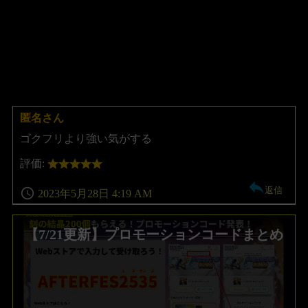
匿名さん
よ
り:
ゴクフリより強い気がする
評価:
返信
2023年5月28日 4:19 AM
【7/21更新】プロモーションコードまとめ