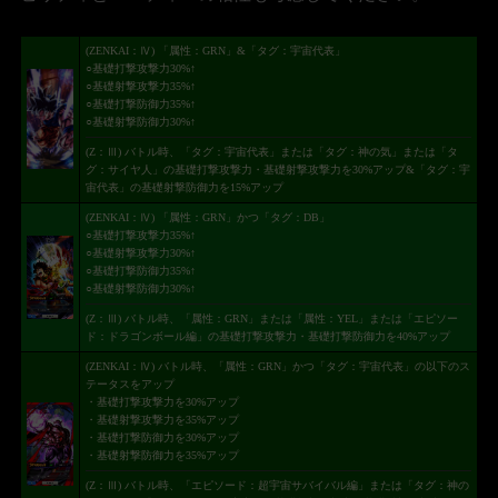
(ZENKAI：Ⅳ) 「属性：GRN」&「タグ：宇宙代表」
○基礎打撃攻撃力30%↑
○基礎射撃攻撃力35%↑
○基礎打撃防御力35%↑
○基礎射撃防御力30%↑
(Z：Ⅲ) バトル時、「タグ：宇宙代表」または「タグ：神の気」または「タ
グ：サイヤ人」の基礎打撃攻撃力・基礎射撃攻撃力を30%アップ&「タグ：宇
宙代表」の基礎射撃防御力を15%アップ
(ZENKAI：Ⅳ) 「属性：GRN」かつ「タグ：DB」
○基礎打撃攻撃力35%↑
○基礎射撃攻撃力30%↑
○基礎打撃防御力35%↑
○基礎射撃防御力30%↑
(Z：Ⅲ) バトル時、「属性：GRN」または「属性：YEL」または「エピソー
ド：ドラゴンボール編」の基礎打撃攻撃力・基礎打撃防御力を40%アップ
(ZENKAI：Ⅳ) バトル時、「属性：GRN」かつ「タグ：宇宙代表」の以下のス
テータスをアップ
・基礎打撃攻撃力を30%アップ
・基礎射撃攻撃力を35%アップ
・基礎打撃防御力を30%アップ
・基礎射撃防御力を35%アップ
(Z：Ⅲ) バトル時、「エピソード：超宇宙サバイバル編」または「タグ：神の