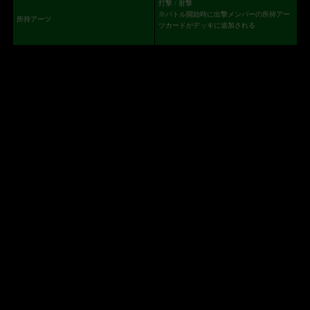
打撃 / 射撃
※バトル開始時に出撃メンバーの所持アー
所持アーツ
ツカードがデッキに追加される