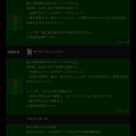
敵に刺突属性の特大ダメージを与える。
発動時、自身に以下の効果を発動する
・必殺与ダメージを30%アップ(3カウント)
・敵が発動する「被ダメージカット」の効果を30%マイナスする能力強化
効果を付与する(3カウント)
↑
↑
ヒット時、敵に極出血を100%の確率で付与する。
※突進時射撃アーマー
コスト:50
サプライズインパクト
究極射程
敵に衝撃属性の特大ダメージを与える。
発動時、自身に以下の効果を発動する
・究極与ダメージを30%アップ(3カウント)
・自身の攻撃時、敵の「体力が0になった時、体力を回復する」効果を無効
化する(3カウント)
↑
ヒット時、以下の効果を発動する
↑
・自身の手札を全て破棄し、カードをランダムに4枚ドローする
・敵の手札を全て破棄する
※突進時射撃アーマー
コスト:20
-
プリティポーズ
味方の体力を10%回復
味方の与ダメージを30%アップ(消去不可)(発動回数1回)