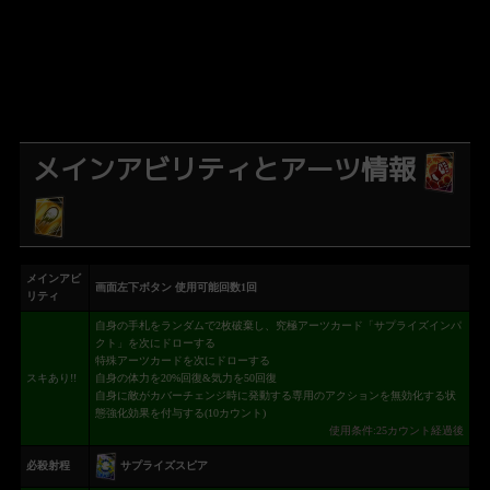
メインアビリティとアーツ情報
メインアビ
画面左下ボタン 使用可能回数1回
リティ
自身の手札をランダムで2枚破棄し、究極アーツカード「サプライズインパ
クト」を次にドローする
特殊アーツカードを次にドローする
スキあり!!
自身の体力を20%回復&気力を50回復
自身に敵がカバーチェンジ時に発動する専用のアクションを無効化する状
態強化効果を付与する(10カウント)
使用条件:25カウント経過後
サプライズスピア
必殺射程