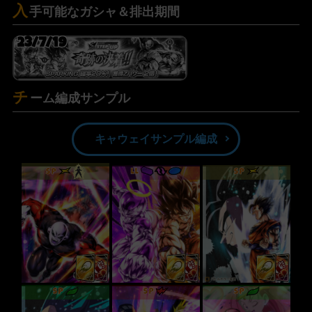
入
手可能なガシャ＆排出期間
23/7/19
チ
ーム編成サンプル
キャウェイサンプル編成
SP
LL
SP
SP
SP
SP