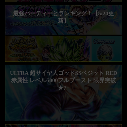
最強パーティーとランキング！【5/24更
新】
ULTRA 超サイヤ人ゴッドSSベジット RED
赤属性 レベル5000フルブースト 限界突破
★7+