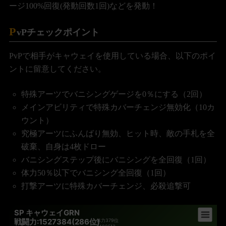
ージ100%回復(発動回数1回)などを発動！
P
vPチェックポイント
PvPで相手がキャウェイを使用している場合、以下のポイ
ントに留意してください。
特殊アーツでバニシングゲージを0％にする（2回）
メインアビリティで特殊カバーチェンジ無効化（10カ
ウント）
究極アーツにふんばり無効、ヒット時、敵の手札を全
破棄、自身は4枚ドロー
バニシングステップ後にバニシングを全回復（1回）
体力50％以下でバニシング全回復（1回）
打撃アーツに特殊カバーチェンジ、必殺追撃可
SP キャウェイGRN
戦闘力:1527384(286位)
体力
379位
2480513