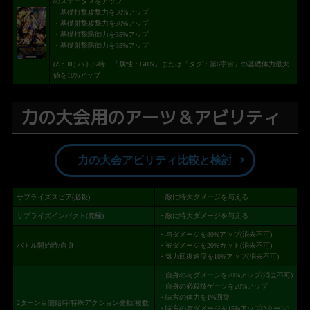
のステータスをアップ
・基礎打撃攻撃力を30%アップ
・基礎射撃攻撃力を30%アップ
・基礎打撃防御力を35%アップ
・基礎射撃防御力を35%アップ
(Z：Ⅲ) バトル時、「属性：GRN」または「タグ：第6宇宙」の基礎体力最大
値を18%アップ
力の大会用のアーツ＆アビリティ
力の大会アビリティ比較と検討
サプライズスピア(必殺)
・敵に特大ダメージを与える
サプライズインパクト(究極)
・敵に特大ダメージを与える
・与ダメージを80%アップ(消去不可)
バトル開始時/自身
・被ダメージを20%カット(消去不可)
・気力回復速度を10%アップ(消去不可)
・自身の与ダメージを20%アップ(消去不可)
・自身の必殺技ゲージを20%アップ
・味方の体力を1%回復
2ターン目開始時/特殊アクション発動/複数
・味方の与ダメージを15%アップ(2ターン)