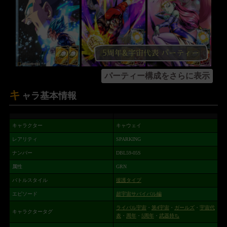
5周年&宇宙代表 パーティー
パーティー構成をさらに表示
キ
ャラ基本情報
キャラクター
キャウェイ
レアリティ
SPARKING
ナンバー
DBL59-05S
属性
GRN
バトルスタイル
援護タイプ
エピソード
超宇宙サバイバル編
ライバル宇宙
・
第4宇宙
・
ガールズ
・
宇宙代
キャラクタータグ
表
・
周年
・
5周年
・
武器持ち