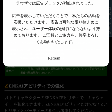
ラウザでは広告ブロックが検出されました。
め
コメントする
広告を表示していただくことで、私たちの活動を
GRNキャ
ライバル宇宙・第4宇宙・ガールズ・宇宙代表・周年・5周年・武器持ち・超
応援いただけます。 広告は可能な限り控えめに
ウェイ
宇宙サバイバル編
表示され、ユーザー体験の妨げにならないよう努
ZⅠ(100~)
バトル時、「タグ：宇宙代表」の基礎打撃・射撃防御力を22%アップ
黄★0～2
めております。 ご理解とご協力を、何卒よろし
ZⅡ(700~)
バトル時、「タグ：宇宙代表」または「タグ：ガールズ」または「タグ：ラ
くお願いいたします。
黄★3～5
イバル宇宙」の基礎打撃防御力・基礎射撃防御力を26%アップ
ZⅢ(2400~)
バトル時、「タグ：宇宙代表」または「タグ：ガールズ」または「タグ：ラ
黃★6~赤
イバル宇宙」の基礎打撃防御力・基礎射撃防御力を30%アップ&「タグ：宇
Refresh
★6+
宙代表」の基礎打撃攻撃力を15%アップ
バトル時、「タグ：宇宙代表」または「タグ：ガールズ」または「タグ：ラ
Ⅳ(9999)
イバル宇宙」の基礎打撃・射撃防御力を35%アップ&「タグ：宇宙代表」の
赤★7+
基礎打撃攻撃力を18%アップ
Z
ENKAIアビリティでの強化
以下のキャラクターのZENKAIアビリティで「キャウェ
イ:」を強化できます。ZENKAIアビリティだけでなくZア
ビリティとパーティーの相性も考慮してください。