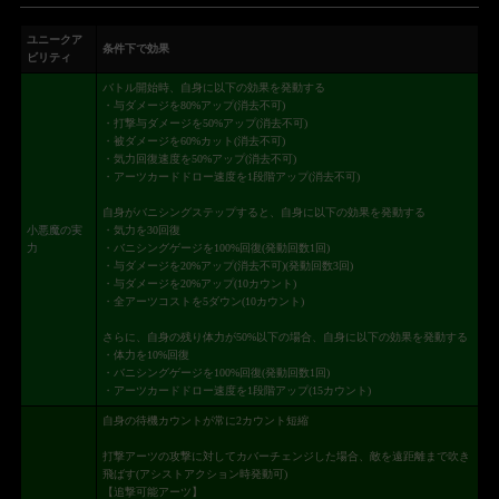
ユニークア
条件下で効果
ビリティ
バトル開始時、自身に以下の効果を発動する
・与ダメージを80%アップ(消去不可)
・打撃与ダメージを50%アップ(消去不可)
・被ダメージを60%カット(消去不可)
・気力回復速度を50%アップ(消去不可)
・アーツカードドロー速度を1段階アップ(消去不可)
自身がバニシングステップすると、自身に以下の効果を発動する
小悪魔の実
・気力を30回復
力
・バニシングゲージを100%回復(発動回数1回)
・与ダメージを20%アップ(消去不可)(発動回数3回)
・与ダメージを20%アップ(10カウント)
・全アーツコストを5ダウン(10カウント)
さらに、自身の残り体力が50%以下の場合、自身に以下の効果を発動する
・体力を10%回復
・バニシングゲージを100%回復(発動回数1回)
・アーツカードドロー速度を1段階アップ(15カウント)
自身の待機カウントが常に2カウント短縮
打撃アーツの攻撃に対してカバーチェンジした場合、敵を遠距離まで吹き
飛ばす(アシストアクション時発動可)
【追撃可能アーツ】