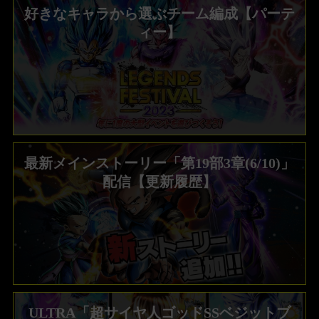
好きなキャラから選ぶチーム編成【パーテ
ィー】
最新メインストーリー「第19部3章(6/10)」
配信【更新履歴】
ULTRA「超サイヤ人ゴッドSSベジットブ