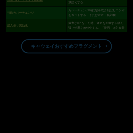
無効化する
カバーチェンジ時に敵を吹き飛ばしコンボ
特殊カバーチェンジ
をカットする、または吸収・無効化
体力が0になった時、体力を回復する踏ん
踏ん張り無効化
張り効果を無効化する、「復活」は対象外
キャウェイおすすめフラグメント