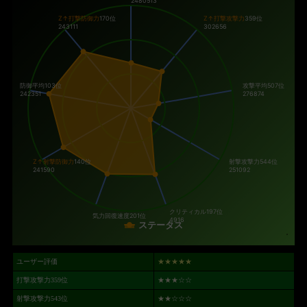
Z↑打撃防御力
170位
Z↑打撃攻撃力
359位
243111
302656
防御平均103位
攻撃平均507位
242351
276874
Z↑射撃防御力
140位
射撃攻撃力
544位
241590
251092
クリティカル
197位
気力回復速度
201位
4916
ステータス
ユーザー評価
★★★★★
打撃攻撃力359位
★★★
☆☆
射撃攻撃力543位
★★
☆☆☆