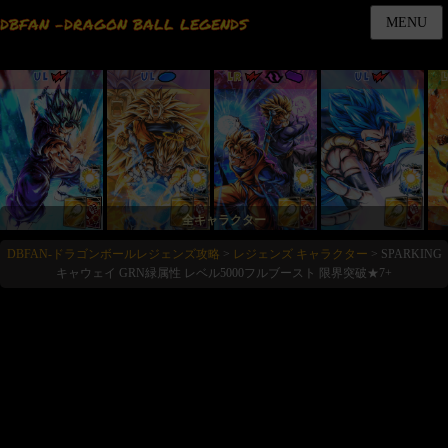
DBFAN -DRAGON BALL LEGENDS
MENU
UL
UL
LR
UL
全キャラクター
DBFAN-ドラゴンボールレジェンズ攻略
>
レジェンズ キャラクター
>
SPARKING
キャウェイ GRN緑属性 レベル5000フルブースト 限界突破★7+