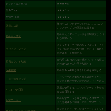
クリティカル197位
★★★★
☆
体力379位
★★★
☆☆
防御力102位
★★★★★
敵のバニシングゲージを0％にしてバニシ
回避の妨害
ングステップでの回避を妨害する
敵の手札のアーツカードを強制破棄して行
敵の手札破棄
動を妨害する
キャラクター交代時の控えに戻るタイミン
交代バフ・デバフ
グで「味方に有利な効果」または「敵に不
利な効果」を発動する
交代時に付与される待機カウントを短縮し
待機カウント短縮
次の交代までの時間を短縮する
回復妨害
敵の体力回復量を減らし効果を阻害する
アーツが手札に追加される速度が上がり、
ドロー速度アップ
コンボを繋げやすいなどのメリットがある
回避に使用するバニシングゲージを割合ま
バニシング回復
たは全回復する
敵の射撃アーツを弾き突進する打撃アーツ
射撃アーマー
または突進系の特殊、必殺、究極アーツ
コンボをカットする特殊カバーチェンジを
特殊カバーチェンジ無効化