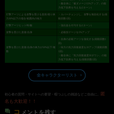
・敵全体に「被ダメージ15%アップ」の能
力低下効果を与える(2ターン)
打撃アーツによる攻撃を受ける直前/残り体
・カバーチェンジし、攻撃を無効化する(発
力30%以下の場合/範囲内の味方
動回数1回)
打撃アーツヒット時/敵
・強出血を付与する(1ターン)
攻撃を受けた直後/自身
・必殺技ゲージを5%アップ
・自身の必殺アーツを強化する(発動回数1
回)
攻撃を受けた直後/自身の体力が50%以下/複
・味方の気力回復速度を20アップ(発動回数
数
1回)
・敵全体に「気力回復速度30ダウン」の能
力低下効果を与える(発動回数1回)
全キャラクターリスト
匿
初心者の質問・サイトへの要望・暇つぶしの雑談などご自由に。
名も大歓迎！！
コ
メントを残す