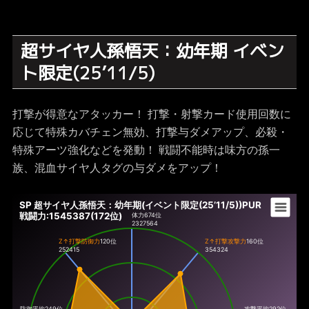
超サイヤ人孫悟天：幼年期 イベン
ト限定(25’11/5)
打撃が得意なアタッカー！ 打撃・射撃カード使用回数に
応じて特殊カバチェン無効、打撃与ダメアップ、必殺・
特殊アーツ強化などを発動！ 戦闘不能時は味方の孫一
族、混血サイヤ人タグの与ダメをアップ！
SP 超サイヤ人孫悟天：幼年期(イベント限定(25’11/5))PUR
戦闘力:1545387(172位)
体力
674位
2327564
Z↑打撃防御力
120位
Z↑打撃攻撃力
160位
252415
354324
防御平均249位
攻撃平均292位