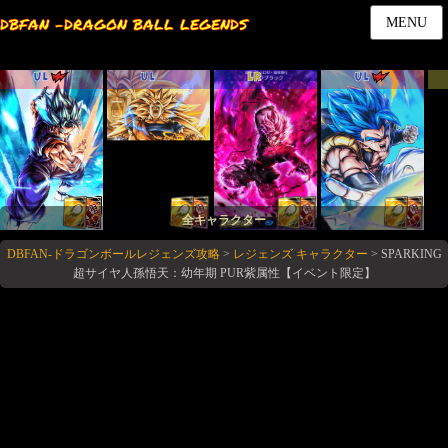
DBFAN -DRAGON BALL LEGENDS
MENU
UL
UL
LR
UL
全キャラクター
DBFAN-ドラゴンボールレジェンズ攻略
>
レジェンズ キャラクター
>
SPARKING
超サイヤ人孫悟天：幼年期 PUR紫属性【イベント限定】