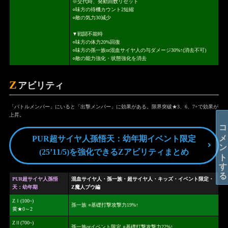
※交代時、発動回数リセット
○味方の待機カウント2短縮
○敵の気力30減少
▼戦闘不能時
○味方の体力20%回復
○味方の孫一族or混血サイヤ人の与ダメージ30%↑(消去不可)
○敵の能力強化・状態強化を消去
Z
アビリティ
「バトルメンバー」にいると「出撃メンバー」に効果がある。限界突破★3、6、7+で効果が
上昇。
コメントする
PUR超サイヤ人孫悟天：幼年期イベント限定
(25’11/5)を強化できるZアビリティまとめ
PUR超サイヤ人孫悟
混血サイヤ人・孫一族・超サイヤ人・キッズ・イベント限定・
天：幼年期
Z魔人ブウ編
ZⅠ(100~)
孫一族 ○基礎打撃攻撃力19%↑
黄★0～2
ZⅡ(700~)
孫一族orイベント限定 ○基礎打撃攻撃力22%↑