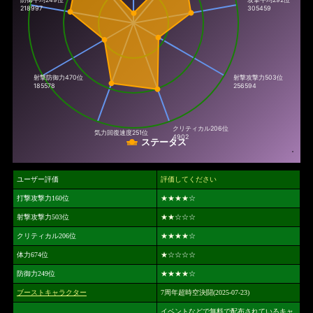
218997
305459
射撃防御力
470位
射撃攻撃力
503位
185578
256594
クリティカル
206位
気力回復速度
251位
4902
ステータス
ユーザー評価
評価してください
打撃攻撃力160位
★★★★
☆
射撃攻撃力503位
★★
☆☆☆
クリティカル206位
★★★★
☆
体力674位
★
☆☆☆☆
防御力249位
★★★★
☆
ブーストキャラクター
7周年超時空決闘(2025-07-23)
イベントなどで無料で配布されているキャ