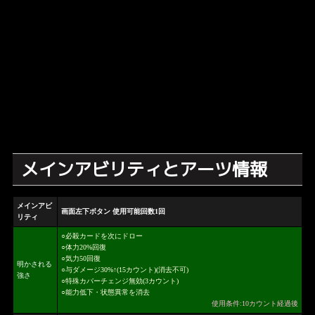
メインアビリティとアーツ情報
メインアビ
画面左下ボタン 使用可能回数1回
リティ
○必殺カードを次にドロー
○体力20%回復
○気力50回復
明かされる
○与ダメージ30%↑(15カウント)(消去不可)
強さ
○特殊カバーチェンジ無効(3カウント)
○能力低下・状態異常を消去
使用条件:10カウント経過後