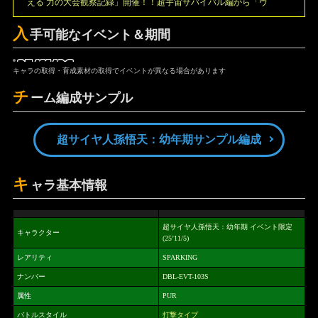
える 力の大会観察記録」開催！！超宇宙サバイバル編から「ヴ
入
手可能なイベント＆期間
25/11/26
キャラの取得・育成素材の取得でイベントが異なる場合があります
チ
ーム編成サンプル
超サイヤ人孫悟天：幼年期サンプル編成
キ
ャラ基本情報
超サイヤ人孫悟天：幼年期 イベント限定
キャラクター
(25’11/5)
レアリティ
SPARKING
ナンバー
DBL-EVT-103S
属性
PUR
バトルスタイル
打撃タイプ