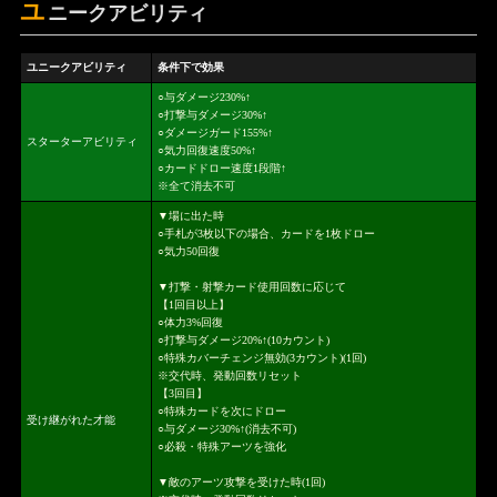
ユ
ニークアビリティ
ユニークアビリティ
条件下で効果
○与ダメージ230%↑
○打撃与ダメージ30%↑
○ダメージガード155%↑
スターターアビリティ
○気力回復速度50%↑
○カードドロー速度1段階↑
※全て消去不可
▼場に出た時
○手札が3枚以下の場合、カードを1枚ドロー
○気力50回復
▼打撃・射撃カード使用回数に応じて
【1回目以上】
○体力3%回復
○打撃与ダメージ20%↑(10カウント)
○特殊カバーチェンジ無効(3カウント)(1回)
※交代時、発動回数リセット
【3回目】
○特殊カードを次にドロー
受け継がれた才能
○与ダメージ30%↑(消去不可)
○必殺・特殊アーツを強化
▼敵のアーツ攻撃を受けた時(1回)