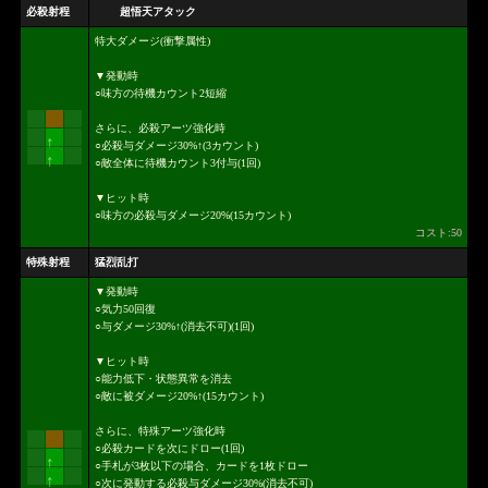
必殺射程
超悟天アタック
特大ダメージ(衝撃属性)
▼発動時
○味方の待機カウント2短縮
さらに、必殺アーツ強化時
↑
○必殺与ダメージ30%↑(3カウント)
↑
○敵全体に待機カウント3付与(1回)
▼ヒット時
○味方の必殺与ダメージ20%(15カウント)
コスト:50
特殊射程
猛烈乱打
▼発動時
○気力50回復
○与ダメージ30%↑(消去不可)(1回)
▼ヒット時
○能力低下・状態異常を消去
○敵に被ダメージ20%↑(15カウント)
さらに、特殊アーツ強化時
○必殺カードを次にドロー(1回)
↑
○手札が3枚以下の場合、カードを1枚ドロー
↑
○次に発動する必殺与ダメージ30%(消去不可)