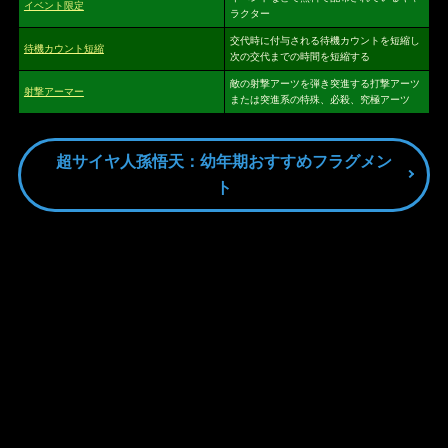
イベント限定
ラクター
交代時に付与される待機カウントを短縮し
待機カウント短縮
次の交代までの時間を短縮する
敵の射撃アーツを弾き突進する打撃アーツ
射撃アーマー
または突進系の特殊、必殺、究極アーツ
超サイヤ人孫悟天：幼年期おすすめフラグメン
ト