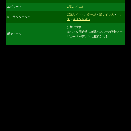
エピソード
Z魔人ブウ編
混血サイヤ人
・
孫一族
・
超サイヤ人
・
キッ
キャラクタータグ
ズ
・
イベント限定
打撃 / 打撃
※バトル開始時に出撃メンバーの所持アー
所持アーツ
ツカードがデッキに追加される