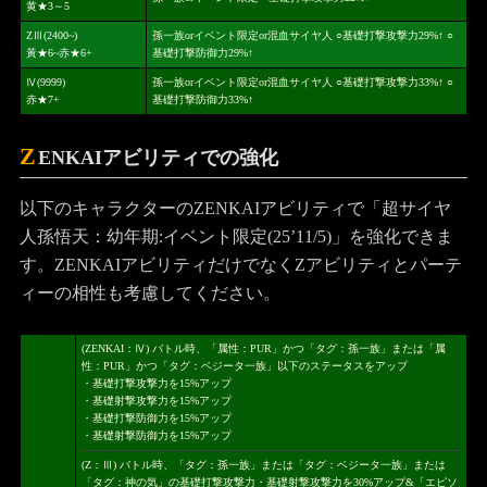
黄★3～5
ZⅢ(2400~)
孫一族orイベント限定or混血サイヤ人 ○基礎打撃攻撃力29%↑ ○
黃★6~赤★6+
基礎打撃防御力29%↑
Ⅳ(9999)
孫一族orイベント限定or混血サイヤ人 ○基礎打撃攻撃力33%↑ ○
赤★7+
基礎打撃防御力33%↑
Z
ENKAIアビリティでの強化
以下のキャラクターのZENKAIアビリティで「超サイヤ
人孫悟天：幼年期:イベント限定(25’11/5)」を強化できま
す。ZENKAIアビリティだけでなくZアビリティとパーテ
ィーの相性も考慮してください。
(ZENKAI：Ⅳ) バトル時、「属性：PUR」かつ「タグ：孫一族」または「属
性：PUR」かつ「タグ：ベジータ一族」以下のステータスをアップ
・基礎打撃攻撃力を15%アップ
・基礎射撃攻撃力を15%アップ
・基礎打撃防御力を15%アップ
・基礎射撃防御力を15%アップ
(Z：Ⅲ) バトル時、「タグ：孫一族」または「タグ：ベジータ一族」または
「タグ：神の気」の基礎打撃攻撃力・基礎射撃攻撃力を30%アップ&「エピソ