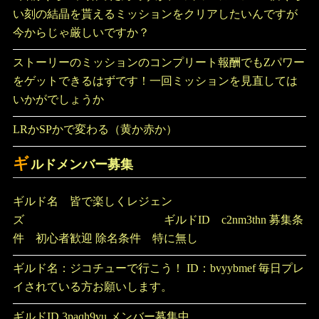
い刻の結晶を貰えるミッションをクリアしたいんですが
今からじゃ厳しいですか？
ストーリーのミッションのコンプリート報酬でもZパワー
をゲットできるはずです！一回ミッションを見直しては
いかがでしょうか
LRかSPかで変わる（黄か赤か）
ギ
ルドメンバー募集
ギルド名 皆で楽しくレジェン
ズ ギルドID c2nm3thn 募集条
件 初心者歓迎 除名条件 特に無し
ギルド名：ジコチューで行こう！ ID：bvyybmef 毎日プレ
イされている方お願いします。
ギルドID 3paqh9vu メンバー募集中