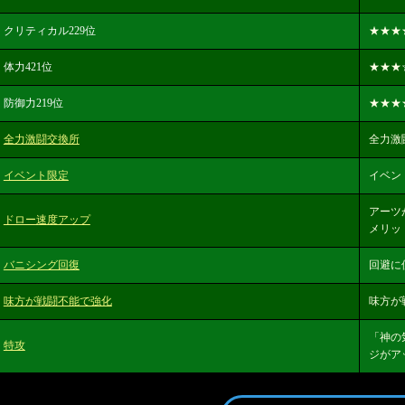
クリティカル229位
★★★
体力421位
★★★
防御力219位
★★★
全力激闘交換所
全力激
イベント限定
イベン
アーツ
ドロー速度アップ
メリッ
バニシング回復
回避に
味方が戦闘不能で強化
味方が
「神の
特攻
ジがア