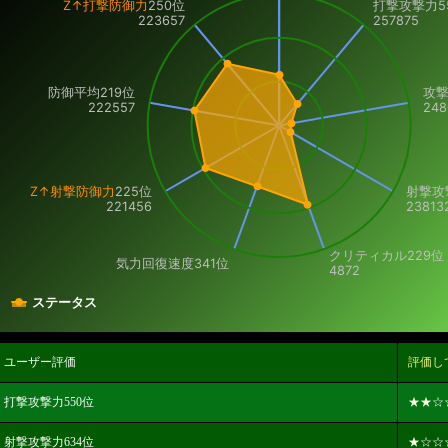
Z↑打撃防御力
250位
打撃攻撃力
5
223657
257875
防御平均219位
攻撃
222557
248
Z↑射撃防御力
225位
射撃攻
221456
23813
クリティカル
229位
気力回復速度
341位
4872
ステータス
ユーザー評価
評価し
打撃攻撃力550位
★★
☆
射撃攻撃力634位
★
☆☆