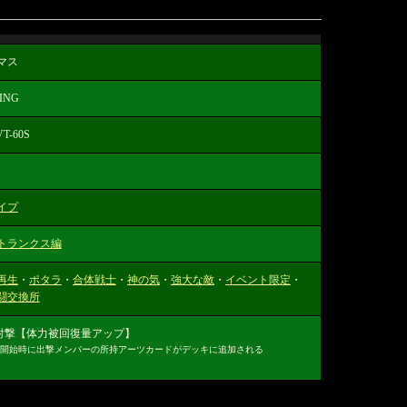
マス
ING
T-60S
イプ
トランクス編
再生
・
ポタラ
・
合体戦士
・
神の気
・
強大な敵
・
イベント限定
・
闘交換所
/ 射撃【体力被回復量アップ】
開始時に出撃メンバーの所持アーツカードがデッキに追加される