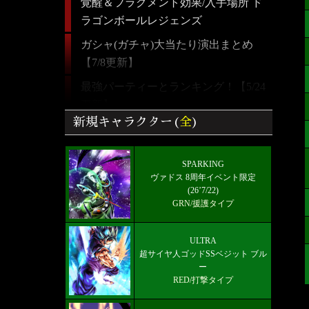
覚醒＆フラグメント効果/入手場所 ド
ラゴンボールレジェンズ
ガシャ(ガチャ)大当たり演出まとめ
【7/8更新】
最強パーティーとランキング！【5/24
更新】
新規キャラクター(
全
)
【ドラゴンボールレジェンズ】全キャ
ラクター画像リスト＆絞り込み検索
SPARKING
ULTRA 超サイヤ人ゴッドSSベジット
ヴァドス 8周年イベント限定
RED赤属性 レベル5000フルブースト
(26’7/22)
GRN/援護タイプ
限界突破★7+
好きなキャラから選ぶチーム編成【パ
ULTRA
ーティー】
超サイヤ人ゴッドSSベジット ブル
ー
ULTRA!!-超サイヤ人ゴッドSSベジッ
RED/打撃タイプ
ト