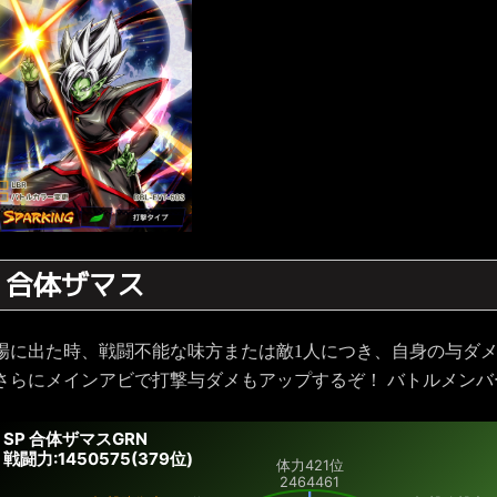
合体ザマス
場に出た時、戦闘不能な味方または敵1人につき、自身の与ダ
さらにメインアビで打撃与ダメもアップするぞ！ バトルメン
SP 合体ザマスGRN
戦闘力:1450575(379位)
体力
421位
2464461