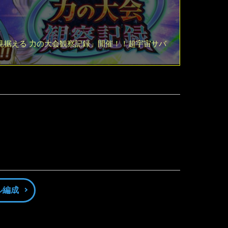
見据える 力の大会観察記録」開催！！超宇宙サバ
ル編成