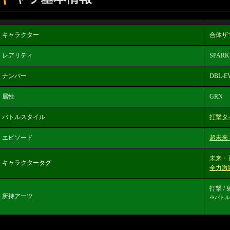
キャラクター
合体ザ
レアリティ
SPARK
ナンバー
DBL-EV
属性
GRN
バトルスタイル
打撃タ
エピソード
超未来
未来
・
キャラクタータグ
全力激
打撃 
所持アーツ
※バトル