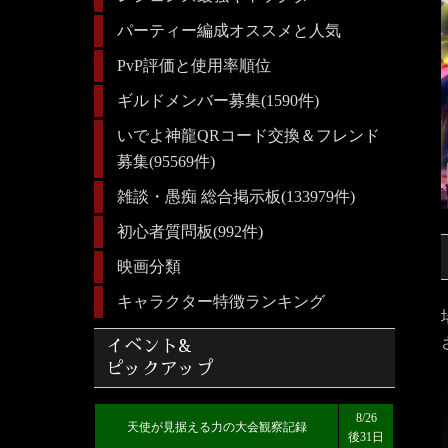
パーティー編成オススメと人気
PvP評価と使用率順位
ギルドメンバー募集(1590件)
いでよ神龍QRコード交換＆フレンド
募集(95569件)
雑談・愚痴 総合掲示板(133979件)
初心者質問板(992件)
映画分類
キャラクター特徴ランキング
イベント&
ピックアップ
8/26
天使が見据える力の大会観察記録
後31日