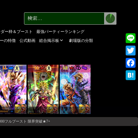
検
検
索
索:
ーダー枠＆ブースト
最強パーティーランキング
ーの特徴
公式動画
総合掲示板
劇場版の分類
Line
Twitte
LL
LL
LR
Faceb
Haten
5000フルブースト 限界突破★7+