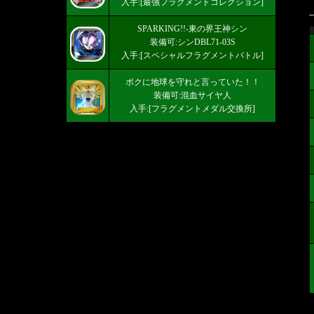
入手:[最強フラグメントコレクション]
SPARKING!!-東の界王神シン
装備可:シンDBL71-03S
入手:[スペシャルフラグメントバトル]
ボクに地球を守れと言っていた！！
装備可:混血サイヤ人
入手:[フラグメントメダル交換所]