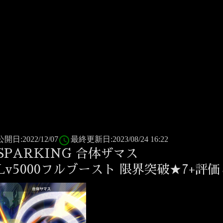
access_time
公開日:2022/12/07
最終更新日:2023/08/24 16:22
SPARKING 合体ザマス
Lv5000フルブースト 限界突破★7+評