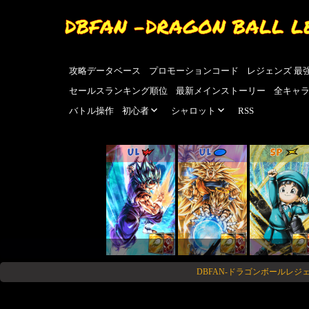
DBFAN -DRAGON BALL L
攻略データベース
プロモーションコード
レジェンズ 最
セールスランキング順位
最新メインストーリー
全キャ
バトル操作
初心者
シャロット
RSS
UL
UL
SP
DBFAN-ドラゴンボールレジ