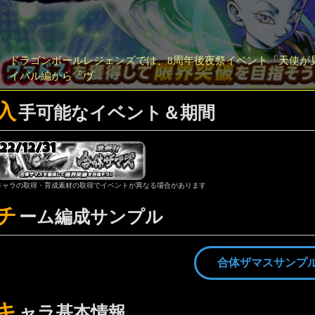
ドラゴンボールレジェンズでは、8周年後夜祭イベント「天使が
イバル編から「ヴ
入
手可能なイベント＆期間
22/12/31
キャラの取得・育成素材の取得でイベントが異なる場合があります
チ
ーム編成サンプル
合体ザマスサンプ
キ
ャラ基本情報