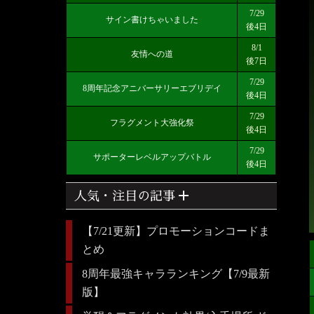
7/29
サイン書けちゃいました
後4日
8/1
友情への道
後7日
7/29
8周年記念アニバーサリーエブリデイ
後4日
7/29
フラグメント大強化祭
後4日
7/29
サポーターレベルアップバトル
後4日
add
人気・注目の記事
【7/21更新】プロモーションコードま
とめ
8周年最強キャラランキング【7/9最新
版】