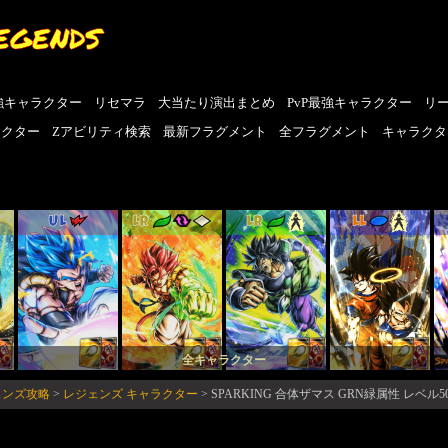
EGENDS
強キャラクター
リセマラ
大当たり演出まとめ
PvP最強キャラクター
リ
ラクター
Zアビリティ検索
最新フラグメント
全フラグメント
キャラクタ
UL
LR
LR
LL
全キャラクター
ェンズ攻略
>
レジェンズ キャラクター
>
SPARKING 合体ザマス GRN緑属性 レベル