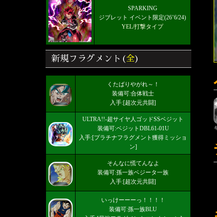
SPARKING
ジブレット イベント限定(26’6/24)
YEL/打撃タイプ
新規フラグメント(
全
)
くたばりやがれ～！
装備可:合体戦士
入手:[超次元共闘]
ULTRA!!-超サイヤ人ゴッドSSベジット
装備可:ベジットDBL61-01U
入手:[プラチナフラグメント獲得ミッショ
ン]
そんなに慌てんなよ
装備可:孫一族ベジータ一族
入手:[超次元共闘]
いっけーーーっ！！！！
装備可:孫一族BLU