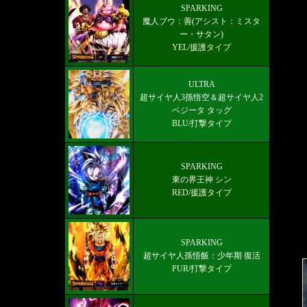
最新メインストーリー「第19部3章
SPARKING
魔人ブウ：善(アシスト：ミスタ
(6/10)」配信【更新履歴】
ー・サタン)
YEL/援護タイプ
ULTRA
超サイヤ人3孫悟空＆超サイヤ人2
ベジータ タッグ
BLU/打撃タイプ
SPARKING
東の界王神 シン
RED/援護タイプ
SPARKING
超サイヤ人孫悟飯：少年期 復活
PUR/打撃タイプ