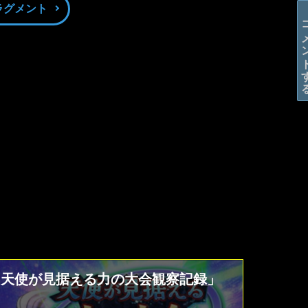
ラグメント
コメン
「天使が見据える力の大会観察記録」