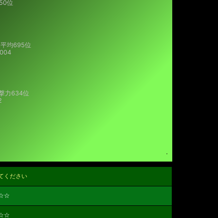
50位
平均695位
004
撃力
634位
2
てください
☆☆
☆☆