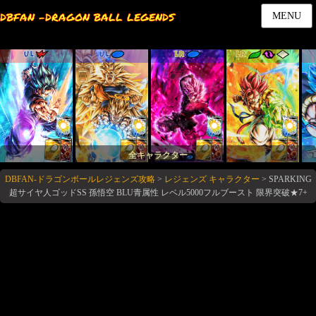
DBFAN -DRAGON BALL LEGENDS
MENU
UL
UL
LR
LR
全キャラクター
DBFAN-ドラゴンボールレジェンズ攻略
>
レジェンズ キャラクター
>
SPARKING
超サイヤ人ゴッドSS 孫悟空 BLU青属性 レベル5000フルブースト 限界突破★7+