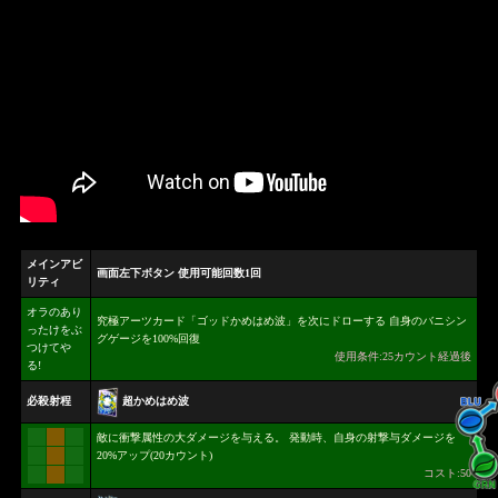
メインアビ
画面左下ボタン 使用可能回数1回
リティ
オラのあり
究極アーツカード「ゴッドかめはめ波」を次にドローする 自身のバニシン
ったけをぶ
グゲージを100%回復
つけてや
使用条件:25カウント経過後
る!
超かめはめ波
必殺射程
敵に衝撃属性の大ダメージを与える。 発動時、自身の射撃与ダメージを
20%アップ(20カウント)
コスト:50