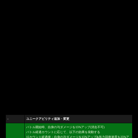
-
ユニークアビリティ追加・変更
バトル開始時、自身の与ダメージを15%アップ(消去不可)
バトル経過カウントに応じて、以下の効果を発動する
15カウント経過後：自身の与ダメージを15%アップ&気力回復速度を25%ア