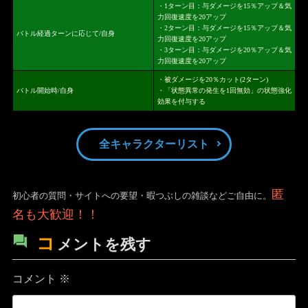
・1ターン目：与ダメージを15％アップ＆気
力回復速度を20アップ
・2ターン目：与ダメージを15％アップ＆気
バトル経過ターンに応じて/自身
力回復速度を20アップ
・3ターン目：与ダメージを20％アップ＆気
力回復速度を20アップ
・被ダメージを20％カット(2ターン)
バトル開始時/自身
・「状態異常の発生を1回無効」の状態強化
効果を付与する
全キャラクターリスト
匿
初心者の質問・サイトへの要望・暇つぶしの雑談などご自由に。
名も大歓迎！！
コ
メントを残す
コメント
※