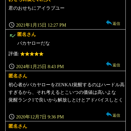
り:
君のおせちにアイラブユー
返信
2021年1月15日 12:27 PM
よ
匿名さん
り:
バカヤローだな
評価:
返信
2024年1月25日 8:43 PM
匿名さん
よ
り:
初心者がバカヤローをZENKAI覚醒するのはハードル高
すぎるから、それ考えるとこいつの価値は高いよな
覚醒ランク1で良いから解放しとけとアドバイスしとく
返信
2020年12月7日 9:36 PM
匿名さん
よ