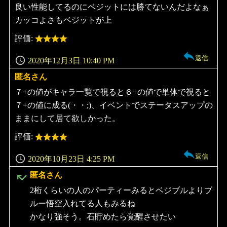
り:
良い性能してるのにベジットには勝てないんだよなぁ
カッコよさもベジットが上
評価:
返信
2020年12月3日 10:40 PM
匿名さん
よ
り:
７+の値がキャラ一覧で視ると６+の値で単体で視ると
７+の値に成る(・・;)、イベントでステータスアップの
ままにして居て欲しかった。
評価:
返信
2020年10月23日 4:25 PM
よ
匿名さん
り:
2桁くらいの人のパーティーみるとベジブルよりブ
ルー悟空入れてる人もみるね
かなり強そう。石貯めたら覚醒させたい