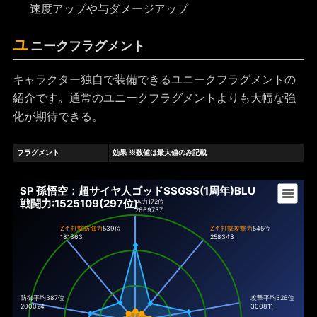
速度アップや与ダメージアップ
ユ
ニークフラグメント
キャラクター独自で装備できるユニークフラグメントの
紹介です。通常のユニークフラグメントよりも大幅な強
化が期待できる。
フラグメント
効果 ※数値は最大値のみ記載
SP 孫悟空：超サイヤ人ゴッドSSGSS(1周年)BLU
戦闘力:1525109(297位)
体力
172位
2669737
Z↑打撃防御力
539位
Z↑打撃攻撃力
545位
181363
258343
防御平均387位
攻撃平均326位
200024
300811