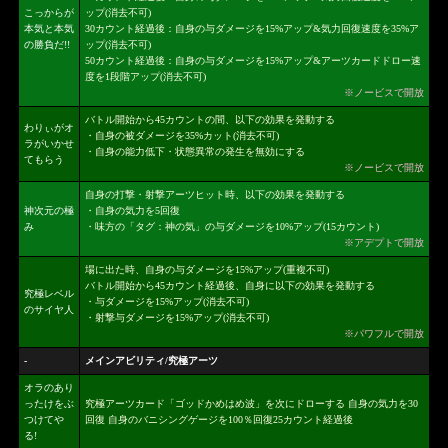
こっからが
ップ(消去不可)
本気と本気
30カウント経過後：自身の与ダメージを15%アップ&気力回復速度を35%ア
の勝負だ!!
ップ(消去不可)
50カウント経過後：自身の与ダメージを15%アップ&アーツカードドロー速
度を1段階アップ(消去不可)
※ノービスで開放
バトル開始から45カウントの間、以下の効果を発動する
わりぃがオ
・自身の被ダメージを35%カット(消去不可)
ラがいかせ
・自身の能力低下・状態異常の発生を無効にする
てもらう
※ノービスで開放
自身の打撃・射撃アーツヒット時、以下の効果を発動する
神次元の極
・自身の気力を5回復
み
・味方の「タグ：神の気」の与ダメージを10%アップ(15カウント)
※アデプトで開放
場に出た時、自身の与ダメージを15%アップ(重複不可)
バトル開始から45カウント経過後、自身に以下の効果を発動する
究極レベル
・与ダメージを15%アップ(消去不可)
のサイヤ人
・射撃与ダメージを15%アップ(消去不可)
※パワフルで開放
-
メインアビリティ/究極アーツ
オラのあり
ったけをぶ
究極アーツカード「ゴッドかめはめ波」を次にドローする 自身の気力を30
つけてや
回復 自身のバニシングゲージを100％回復25カウント経過後
る!