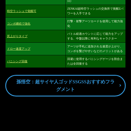
日)
ZENKAI超時空ラッシュの交換所で覚醒Zパ
時空ラッシュで覚醒可
ワーを入手できる
打撃・射撃アーツカードを使用して能力強
コンボ継続で強化
化
バトル経過カウントに応じて能力をアップ
尻上がりタイプ
する、中盤以降に有利なキャラクター
アーツが手札に追加される速度が上がり、
ドロー速度アップ
コンボを繋げやすいなどのメリットがある
回避に使用するバニシングゲージを割合ま
バニシング回復
たは全回復する
孫悟空：超サイヤ人ゴッドSSGSSおすすめフラ
グメント