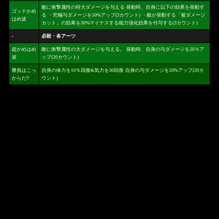
敵に衝撃属性の特大ダメージを与える 発動時、自身に以下の効果を発動す
ゴッドかめ
る ・究極与ダメージを50%アップ(3カウント) ・敵が発動する「被ダメージ
はめ波
カット」の効果を30%マイナスする能力強化効果を付与する(3カウント)
-
必殺・各アーツ
超かめはめ
敵に衝撃属性の大ダメージを与える。 発動時、自身の与ダメージを20％ア
波
ップ(20カウント)
勝負はこっ
自身の体力を10％回復&気力を30回復 自身の与ダメージを20%アップ(20カ
からだ!!
ウント)