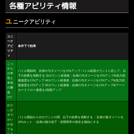
各種アビリティ情報
ユ
ニークアビリティ
ユニ
ーク
アビ
条件下で効果
リテ
ィ
こっ
から
バトル開始時、自身の与ダメージを15%アップ バトル経過カウントに応じて、以
が本
下の効果を発動する 20カウント経過後：自身の与ダメージを15%アップ&気力回
気と
復速度を15%アップ 40カウント経過後：自身の与ダメージを15%アップ&気力回
本気
復速度を15%アップ 60カウント経過後：自身の与ダメージを15%アップ&アーツ
の勝
カードドロー速度を1段階アップ
負
だ!!
わり
ぃが
オラ
バトル開始から45カウントの間、以下の効果を発動する ・自身の被ダメージを
がい
35%カット ・自身の能力低下・状態異常の発生を無効にする
かせ
ても
らう