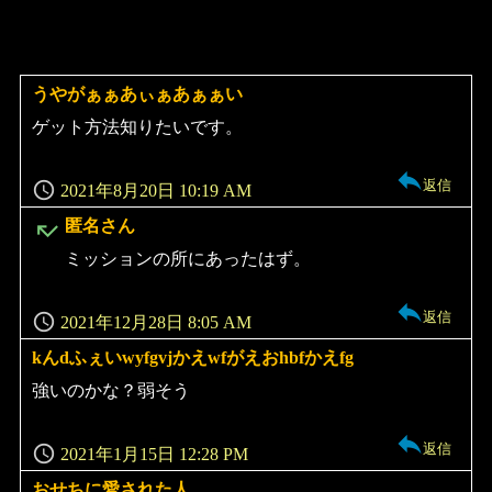
うやがぁぁあぃぁあぁぁい
よ
り:
ゲット方法知りたいです。
返信
2021年8月20日 10:19 AM
よ
匿名さん
り:
ミッションの所にあったはず。
返信
2021年12月28日 8:05 AM
kんdふぇいwyfgvjかえwfがえおhbfかえfg
よ
り:
強いのかな？弱そう
返信
2021年1月15日 12:28 PM
おせちに愛された人
よ