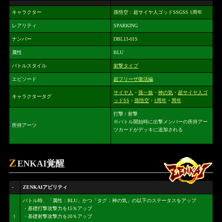
キャラクター
孫悟空：超サイヤ人ゴッドSSGSS 1周年
レアリティ
SPARKING
ナンバー
DBL13-01S
属性
BLU
バトルスタイル
射撃タイプ
エピソード
超フリーザ復活編
サイヤ人
・
孫一族
・
神の気
・
超サイヤ人ゴ
キャラクタータグ
ッドSS
・
孫悟空
・
1周年
・
周年
打撃 / 射撃
※バトル開始時に出撃メンバーの所持アー
所持アーツ
ツカードがデッキに追加される
Z
ENKAI覚醒
-
ZENKAIアビリティ
バトル時、「属性：BLU」かつ「タグ：神の気」の以下のステータスをアップ
・基礎打撃攻撃力を15％アップ
Ⅰ
・基礎射撃攻撃力を20％アップ