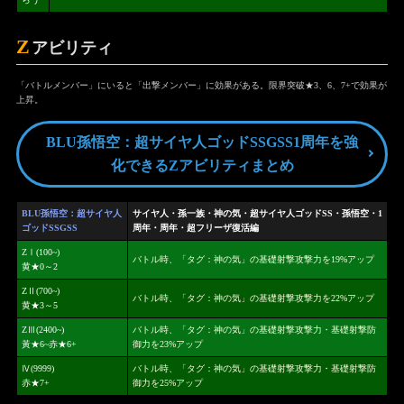
Z
アビリティ
「バトルメンバー」にいると「出撃メンバー」に効果がある。限界突破★3、6、7+で効果が
上昇。
BLU孫悟空：超サイヤ人ゴッドSSGSS1周年を強
化できるZアビリティまとめ
BLU孫悟空：超サイヤ人
サイヤ人・孫一族・神の気・超サイヤ人ゴッドSS・孫悟空・1
ゴッドSSGSS
周年・周年・超フリーザ復活編
ZⅠ(100~)
バトル時、「タグ：神の気」の基礎射撃攻撃力を19%アップ
黄★0～2
ZⅡ(700~)
バトル時、「タグ：神の気」の基礎射撃攻撃力を22%アップ
黄★3～5
ZⅢ(2400~)
バトル時、「タグ：神の気」の基礎射撃攻撃力・基礎射撃防
黃★6~赤★6+
御力を23%アップ
Ⅳ(9999)
バトル時、「タグ：神の気」の基礎射撃攻撃力・基礎射撃防
赤★7+
御力を25%アップ