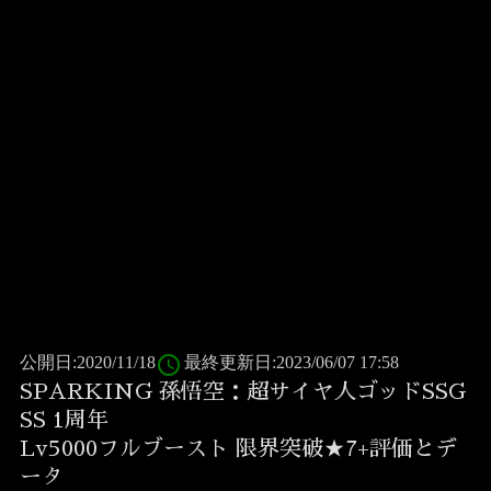
access_time
公開日:2020/11/18
最終更新日:2023/06/07 17:58
SPARKING 孫悟空：超サイヤ人ゴッドSSG
SS 1周年
Lv5000フルブースト 限界突破★7+評価とデ
ータ