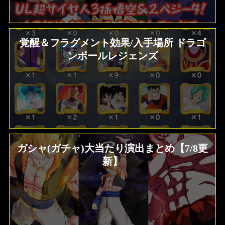
覚醒＆フラグメント効果/入手場所 ドラゴ
ンボールレジェンズ
ガシャ(ガチャ)大当たり演出まとめ【7/8更
新】