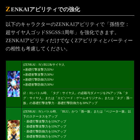
Z
ENKAIアビリティでの強化
以下のキャラクターのZENKAIアビリティで「孫悟空：
超サイヤ人ゴッドSSGSS:1周年」を強化できます。
ZENKAIアビリティだけでなくZアビリティとパーティー
の相性も考慮してください。
(ZENKAI：Ⅳ) BLU&サイヤ人
○基礎打撃攻撃力35%↑
○基礎射撃攻撃力30%↑
○基礎打撃防御力35%↑
○基礎射撃防御力30%↑
(Z：Ⅲ) バトル時、「タグ：サイヤ人」の必殺与ダメージを2%アップ&「タ
グ：サイヤ人」または「エピソード：ゲームオリジナル」または「タグ：孫一
族」の基礎打撃攻撃力・基礎打撃防御力を30%アップ
(ZENKAI：Ⅳ) バトル時、「BLU」かつ「孫一族」または「ベジータ一族」以
下のステータスをアップ
・基礎打撃攻撃力を15%アップ
・基礎射撃攻撃力を15%アップ
・基礎打撃防御力を15%アップ
・基礎射撃防御力を15%アップ