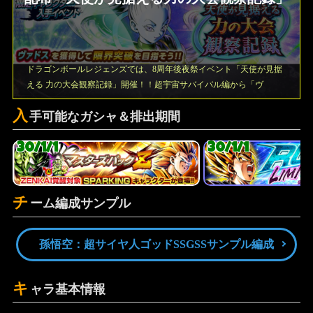
ドラゴンボールレジェンズでは、8周年後夜祭イベント「天使が見据
える 力の大会観察記録」開催！！超宇宙サバイバル編から「ヴ
入
手可能なガシャ＆排出期間
30/1/1
30/1/1
チ
ーム編成サンプル
孫悟空：超サイヤ人ゴッドSSGSSサンプル編成
キ
ャラ基本情報