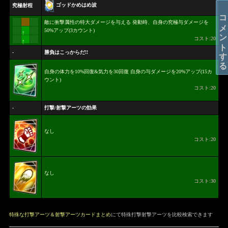
ゴッドかめはめ波
究極射程
コメントする
敵に衝撃属性の特大ダメージを与える 発動時、自身の究極与ダメージを
50%アップ(3カウント)
↑
コスト:20
↑
-
勝負はこっからだ!!
自身の体力を10%回復&気力を30回復 自身の与ダメージを20%アップ(15カ
ウント)
コスト:20
-
打撃/射撃アーツの効果
なし
コスト:20
なし
コスト:30
特殊な打撃アーツ＆射撃アーツカードまとめ
にて特殊打撃射撃アーツを比較検索できます