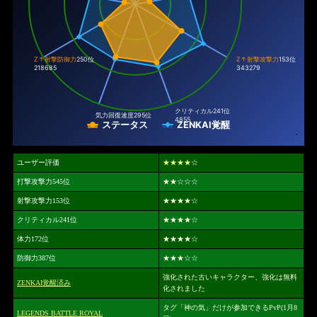
Z↑射撃防御力
250位
Z↑射撃攻撃力
153位
218685
343279
クリティカル
241位
気力回復速度
295位
4855
ステータス
ZENKAI覚醒
ユーザー評価
★★★★
☆
打撃攻撃力545位
★★
☆☆☆
射撃攻撃力153位
★★★★
☆
クリティカル241位
★★★★
☆
体力172位
★★★★
☆
防御力387位
★★★
☆☆
強化された古いキャラクター、強化は無料
ZENKAI覚醒済み
化されました
タグ「神の気」だけが参加できるPvP(1月8
LEGENDS BATTLE ROYAL