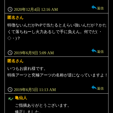
返信
2020年12月4日 12:16 AM
匿名さん
よ
り:
特徴ないんだがPvPで当たるとえらい強いんだが？かた
くて落ちねーし火力あるしで手に負えん。何でだ( ・
◇・)？
返信
2019年6月9日 5:09 AM
匿名さん
よ
り:
いつもお疲れ様です。
特殊アーツと究極アーツの名称が逆になっていますよ！
返信
2019年6月5日 11:13 AM
よ
亀仙人
り:
ご指摘ありがとうございます。
修正しました。