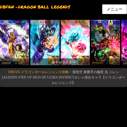
DBFAN -DRAGON BALL LEGENDS
メニュー
LR
UL
UL
LL
全キャラクター
DBFAN-ドラゴンボールレジェンズ攻略
>
孫悟空 身勝手の極意 兆 ジレン
LEGENDS STEP-UP SIGN OF ULTRA INSTINCTガシャ排出キャラ【ドラゴンボー
ルレジェンズ】