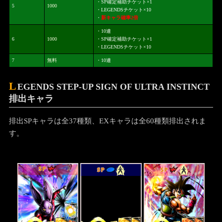
・SP確定補助チケット×1
5
1000
・LEGENDSチケット×10
・
新キャラ確率2倍
・10連
6
1000
・SP確定補助チケット×1
・LEGENDSチケット×10
7
無料
・10連
L
EGENDS STEP-UP SIGN OF ULTRA INSTINCT
排出キャラ
排出SPキャラは全37種類、EXキャラは全60種類排出されま
す。
SP
SP
SP