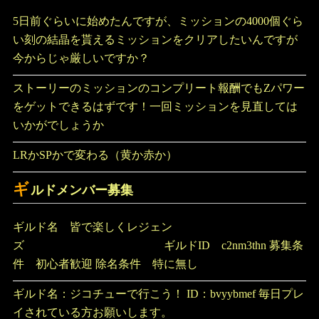
5日前ぐらいに始めたんですが、ミッションの4000個ぐら
い刻の結晶を貰えるミッションをクリアしたいんですが
今からじゃ厳しいですか？
ストーリーのミッションのコンプリート報酬でもZパワー
をゲットできるはずです！一回ミッションを見直しては
いかがでしょうか
LRかSPかで変わる（黄か赤か）
ギ
ルドメンバー募集
ギルド名 皆で楽しくレジェン
ズ ギルドID c2nm3thn 募集条
件 初心者歓迎 除名条件 特に無し
ギルド名：ジコチューで行こう！ ID：bvyybmef 毎日プレ
イされている方お願いします。