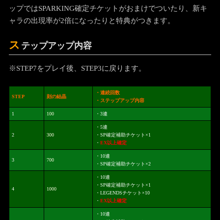
ップではSPARKING確定チケットがおまけでついたり、新キ
ャラの出現率が2倍になったりと特典がつきます。
ス
テップアップ内容
※STEP7をプレイ後、STEP3に戻ります。
・連続回数
STEP
刻の結晶
・ステップアップ内容
1
100
・3連
・5連
2
300
・SP確定補助チケット×1
・
EX以上確定
・10連
3
700
・SP確定補助チケット×2
・10連
・SP確定補助チケット×1
4
1000
・LEGENDSチケット×10
・
EX以上確定
・10連