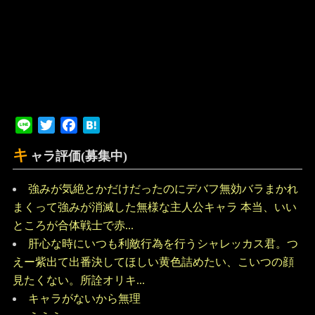
Line
Twitter
Facebook
Hatena
キ
ャラ評価(募集中)
強みが気絶とかだけだったのにデバフ無効バラまかれ
まくって強みが消滅した無様な主人公キャラ 本当、いい
ところが合体戦士で赤...
肝心な時にいつも利敵行為を行うシャレッカス君。つ
えー紫出て出番決してほしい黄色詰めたい、こいつの顔
見たくない。所詮オリキ...
キャラがないから無理