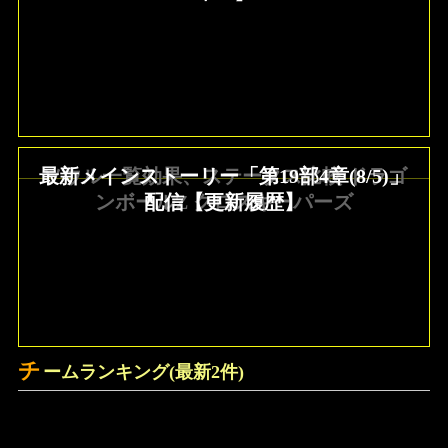
最新メインストーリー「第19部4章(8/5)」
ソウル一覧効果、ステータス比較 ドラゴ
ンボールZ クロスキーパーズ
配信【更新履歴】
チ
ームランキング(最新2件)