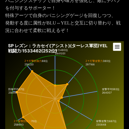
バニシングステップで自身や味方を強化し、敵にデバフ
を付与するサポーター！
特殊アーツで自身のバニシングゲージを回復しつつ、
発動する度に属性がBLU⇔YELと交互に切り替わり、戦
況に合わせて柔軟に戦えるぞ！
SP レズン：ラカセイ(アシスト)(ターレス軍団)YEL
戦闘力:1533462(252位)
体力
480位
2441051
Z↑打撃防御力
88位
Z↑打撃攻撃力
380位
258220
297166
防御平均37位
攻撃平均592位
258457
264007
Z↑射撃防御力
70位
射撃攻撃力
687位
258693
230848