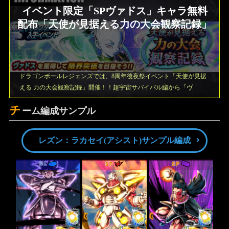
イベント限定「SPヴァドス」キャラ無料
配布「天使が見据える力の大会観察記録」
ドラゴンボールレジェンズでは、8周年後夜祭イベント「天使が見据
える 力の大会観察記録」開催！！超宇宙サバイバル編から「ヴ
チ
ーム編成サンプル
レズン：ラカセイ(アシスト)サンプル編成
UL
SP
SP