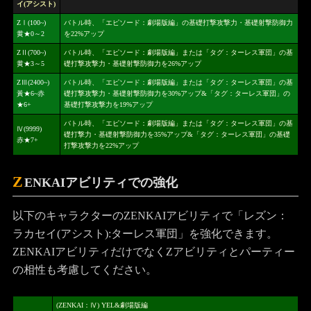
イ(アシスト)
ZⅠ(100~)
バトル時、「エピソード：劇場版編」の基礎打撃攻撃力・基礎射撃防御力
黄★0～2
を22%アップ
ZⅡ(700~)
バトル時、「エピソード：劇場版編」または「タグ：ターレス軍団」の基
黄★3～5
礎打撃攻撃力・基礎射撃防御力を26%アップ
ZⅢ(2400~)
バトル時、「エピソード：劇場版編」または「タグ：ターレス軍団」の基
黃★6~赤
礎打撃攻撃力・基礎射撃防御力を30%アップ&「タグ：ターレス軍団」の
★6+
基礎打撃攻撃力を19%アップ
バトル時、「エピソード：劇場版編」または「タグ：ターレス軍団」の基
Ⅳ(9999)
礎打撃力・基礎射撃防御力を35%アップ&「タグ：ターレス軍団」の基礎
赤★7+
打撃攻撃力を22%アップ
Z
ENKAIアビリティでの強化
以下のキャラクターのZENKAIアビリティで「レズン：
ラカセイ(アシスト):ターレス軍団」を強化できます。
ZENKAIアビリティだけでなくZアビリティとパーティー
の相性も考慮してください。
(ZENKAI：Ⅳ) YEL&劇場版編