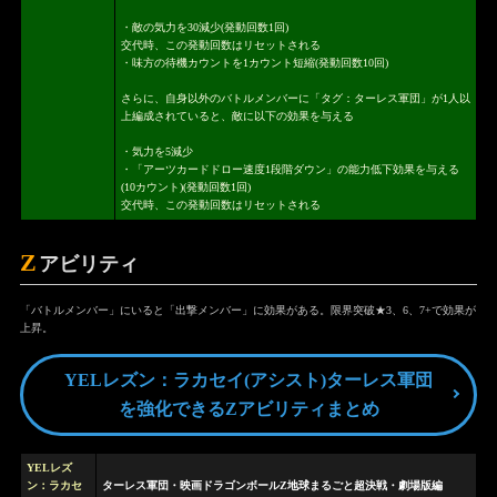
・敵の気力を30減少(発動回数1回)
交代時、この発動回数はリセットされる
・味方の待機カウントを1カウント短縮(発動回数10回)
さらに、自身以外のバトルメンバーに「タグ：ターレス軍団」が1人以
上編成されていると、敵に以下の効果を与える
・気力を5減少
・「アーツカードドロー速度1段階ダウン」の能力低下効果を与える
(10カウント)(発動回数1回)
交代時、この発動回数はリセットされる
Z
アビリティ
「バトルメンバー」にいると「出撃メンバー」に効果がある。限界突破★3、6、7+で効果が
上昇。
YELレズン：ラカセイ(アシスト)ターレス軍団
を強化できるZアビリティまとめ
YELレズ
ン：ラカセ
ターレス軍団・映画ドラゴンボールZ地球まるごと超決戦・劇場版編