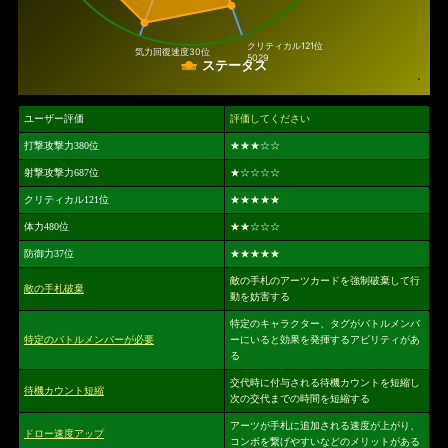
クリティカル
121位
気力回復速度
30位
5029
ステータス
ユーザー評価
評価してください
打撃攻撃力380位
★★★
☆☆
射撃攻撃力687位
★
☆☆☆☆
クリティカル121位
★★★★★
体力480位
★★
☆☆☆
防御力37位
★★★★★
敵の手札のアーツカードを強制破棄して行
敵の手札破棄
動を妨害する
特定のキャラクター、タグがバトルメンバ
特定のバトルメンバーが必要
ーにいると効果を発揮するアビリティがあ
る
交代時に付与される待機カウントを短縮し
待機カウント短縮
次の交代までの時間を短縮する
アーツが手札に追加される速度が上がり、
ドロー速度アップ
コンボを繋げやすいなどのメリットがある