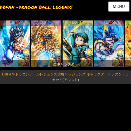
DBFAN -DRAGON BALL LEGENDS
MENU
UL
UL
SP
UL
全キャラクター
DBFAN-ドラゴンボールレジェンズ攻略
>
レジェンズ キャラクター
>
レズン：ラ
カセイ(アシスト)