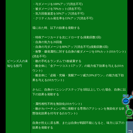
・与ダメージを100%アップ(消去不可)
・被ダメージを70%カット(消去不可)
・気力回復速度を50%アップ(消去不可)
・クリティカル発生率を15%アップ(消去不可)
場に出た時、以下の効果を発動する
・特殊アーツカードを次にドローする(発動回数1回)
・自身の気力を20回復
・自身の与ダメージを80%アップ(消去不可)(発動回数1回)
・衝撃・爆発属性に対する自身の被ダメージを10%カット(10カウント)
(消去不可)
ビーンズ人の未
・敵の手札をランダムで1枚破棄する
知なる技巧
・敵全体に「全アーツコスト5アップ」の能力低下効果を与える(10カ
ウント)
・敵全体に「必殺・究極・覚醒アーツ威力20%ダウン」の能力低下効
果を与える(10カウント)
さらに、自身がバニシングステップを3回以上していた場合、自身に以
下の効果を発動する
・属性相性不利を無効化(10カウント)
・敵がカバーチェンジ時に発動する専用のアクションを無効化する状
態強化効果を付与する(5カウント)
自身が控えに戻る際、または自身が戦闘不能になると、味方に以下の
効果を発動する