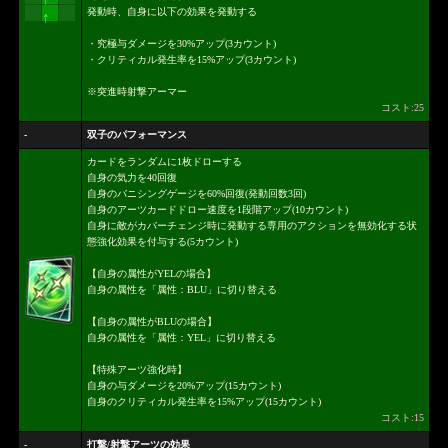
↑
発動時、自身に以下の効果を発動する
↑
・究極与ダメージを30%アップ(3カウント)
・クリティカル発生率を15%アップ(3カウント)
※突進時射撃アーマー
コスト:25
-
双子のパフォーマンス
カードをランダムに1枚ドローする
自身の気力を40回復
自身のバニシングゲージを60%回復(発動回数3回)
自身のアーツカードドロー速度を1段階アップ(10カウント)
自身に敵がカバーチェンジ時に発動する専用のアクションを無効化する状
態強化効果を付与する(5カウント)
【自身の属性がYELの場合】
自身の属性を「属性：BLU」に切り替える
【自身の属性がBLUの場合】
自身の属性を「属性：YEL」に切り替える
【特殊アーツ強化時】
自身の与ダメージを20%アップ(15カウント)
自身のクリティカル発生率を15%アップ(15カウント)
コスト:15
-
打撃/射撃アーツの効果