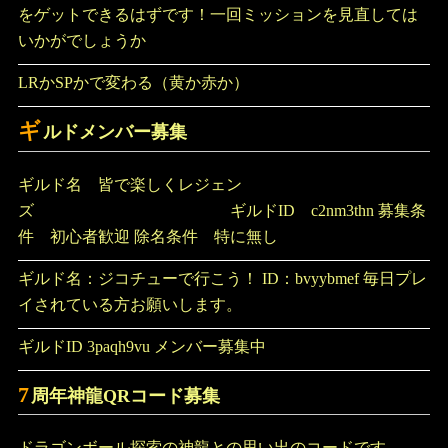
をゲットできるはずです！一回ミッションを見直しては
いかがでしょうか
LRかSPかで変わる（黄か赤か）
ギ
ルドメンバー募集
ギルド名 皆で楽しくレジェン
ズ ギルドID c2nm3thn 募集条
件 初心者歓迎 除名条件 特に無し
ギルド名：ジコチューで行こう！ ID：bvyybmef 毎日プレ
イされている方お願いします。
ギルドID 3paqh9vu メンバー募集中
7
周年神龍QRコード募集
ドラゴンボール探索の神龍との思い出のコードです。