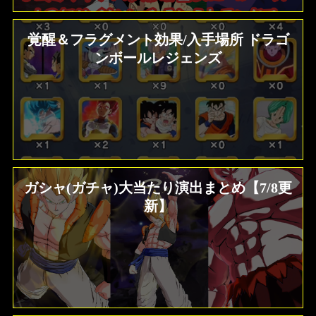
覚醒＆フラグメント効果/入手場所 ドラゴ
ンボールレジェンズ
ガシャ(ガチャ)大当たり演出まとめ【7/8更
新】