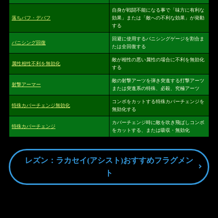
自身が戦闘不能になる事で「味方に有利な
落ちバフ・デバフ
効果」または「敵への不利な効果」が発動
する
回避に使用するバニシングゲージを割合ま
バニシング回復
たは全回復する
敵が相性の悪い属性の場合に不利を無効化
属性相性不利を無効化
する
敵の射撃アーツを弾き突進する打撃アーツ
射撃アーマー
または突進系の特殊、必殺、究極アーツ
コンボをカットする特殊カバーチェンジを
特殊カバーチェンジ無効化
無効化する
カバーチェンジ時に敵を吹き飛ばしコンボ
特殊カバーチェンジ
をカットする、または吸収・無効化
レズン：ラカセイ(アシスト)おすすめフラグメン
ト