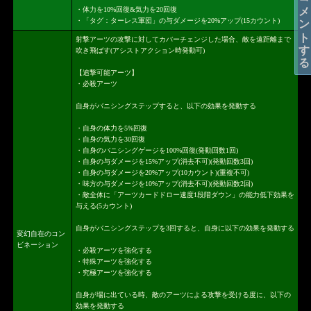
コメントする
・体力を10%回復&気力を20回復
・「タグ：ターレス軍団」の与ダメージを20%アップ(15カウント)
射撃アーツの攻撃に対してカバーチェンジした場合、敵を遠距離まで
吹き飛ばす(アシストアクション時発動可)
【追撃可能アーツ】
・必殺アーツ
自身がバニシングステップすると、以下の効果を発動する
・自身の体力を5%回復
・自身の気力を30回復
・自身のバニシングゲージを100%回復(発動回数1回)
・自身の与ダメージを15%アップ(消去不可)(発動回数3回)
・自身の与ダメージを20%アップ(10カウント)(重複不可)
・味方の与ダメージを10%アップ(消去不可)(発動回数2回)
・敵全体に「アーツカードドロー速度1段階ダウン」の能力低下効果を
与える(5カウント)
自身がバニシングステップを3回すると、自身に以下の効果を発動する
変幻自在のコン
ビネーション
・必殺アーツを強化する
・特殊アーツを強化する
・究極アーツを強化する
自身が場に出ている時、敵のアーツによる攻撃を受ける度に、以下の
効果を発動する