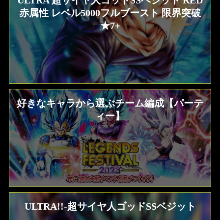
ULTRA 超サイヤ人ゴッドSSベジット RED
赤属性 レベル5000フルブースト 限界突破
★7+
好きなキャラから選ぶチーム編成【パーテ
ィー】
ULTRA!!-超サイヤ人ゴッドSSベジット