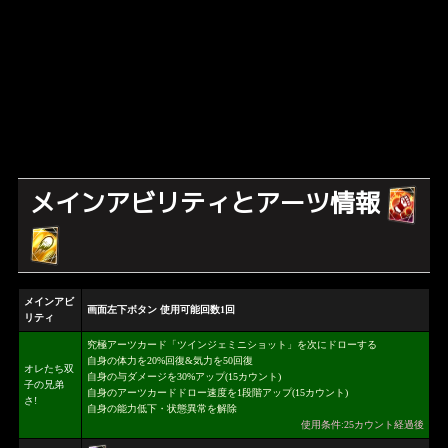
メインアビリティとアーツ情報
メインアビ
画面左下ボタン 使用可能回数1回
リティ
究極アーツカード「ツインジェミニショット」を次にドローする
自身の体力を20%回復&気力を50回復
オレたち双
自身の与ダメージを30%アップ(15カウント)
子の兄弟
自身のアーツカードドロー速度を1段階アップ(15カウント)
さ!
自身の能力低下・状態異常を解除
使用条件:25カウント経過後