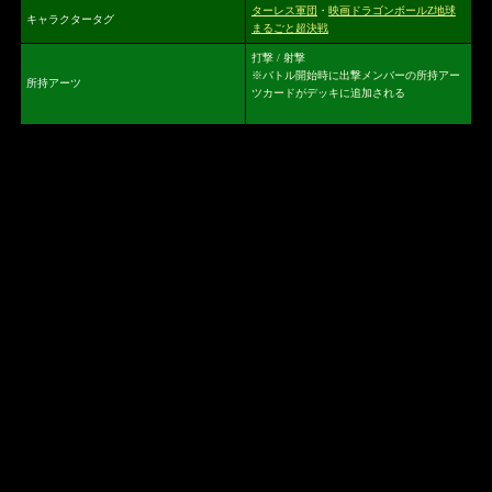
ターレス軍団
・
映画ドラゴンボールZ地球
キャラクタータグ
まるごと超決戦
打撃 / 射撃
※バトル開始時に出撃メンバーの所持アー
所持アーツ
ツカードがデッキに追加される