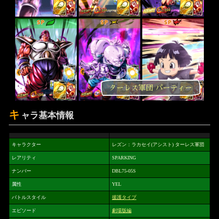
SP
SP
SP
ターレス軍団 パーティー
キ
ャラ基本情報
キャラクター
レズン：ラカセイ(アシスト) ターレス軍団
レアリティ
SPARKING
ナンバー
DBL75-05S
属性
YEL
バトルスタイル
援護タイプ
エピソード
劇場版編