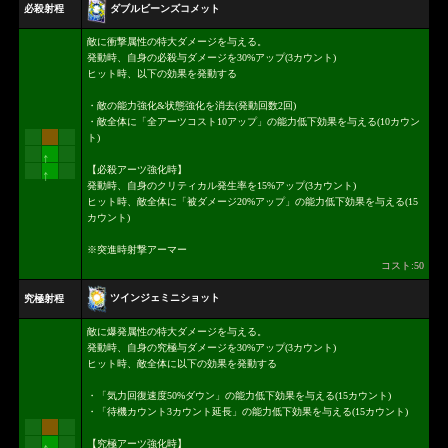
ダブルビーンズコメット
必殺射程
敵に衝撃属性の特大ダメージを与える。
発動時、自身の必殺与ダメージを30%アップ(3カウント)
ヒット時、以下の効果を発動する
・敵の能力強化&状態強化を消去(発動回数2回)
・敵全体に「全アーツコスト10アップ」の能力低下効果を与える(10カウン
ト)
↑
【必殺アーツ強化時】
↑
発動時、自身のクリティカル発生率を15%アップ(3カウント)
ヒット時、敵全体に「被ダメージ20%アップ」の能力低下効果を与える(15
カウント)
※突進時射撃アーマー
コスト:50
ツインジェミニショット
究極射程
敵に爆発属性の特大ダメージを与える。
発動時、自身の究極与ダメージを30%アップ(3カウント)
ヒット時、敵全体に以下の効果を発動する
・「気力回復速度50%ダウン」の能力低下効果を与える(15カウント)
・「待機カウント3カウント延長」の能力低下効果を与える(15カウント)
【究極アーツ強化時】