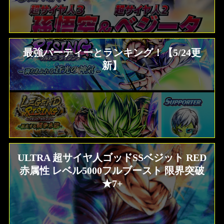
最強パーティーとランキング！【5/24更
新】
ULTRA 超サイヤ人ゴッドSSベジット RED
赤属性 レベル5000フルブースト 限界突破
★7+