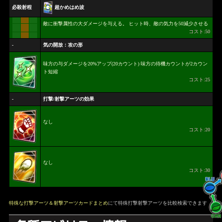
超かめはめ波
必殺射程
敵に衝撃属性の大ダメージを与える。 ヒット時、敵の気力を50減少させる
コスト:50
-
気の開放：攻の形
味方の与ダメージを20%アップ(20カウント) 味方の待機カウントが2カウン
ト短縮
コスト:25
-
打撃/射撃アーツの効果
なし
コスト:20
なし
コスト:30
特殊な打撃アーツ＆射撃アーツカードまとめ
にて特殊打撃射撃アーツを比較検索できます