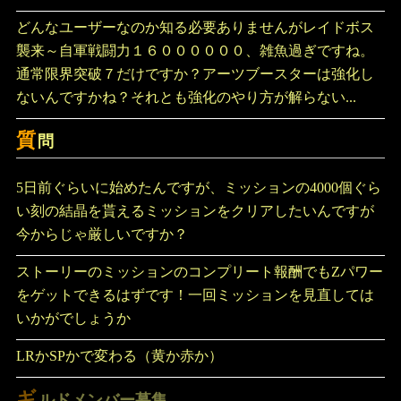
どんなユーザーなのか知る必要ありませんがレイドボス
襲来～自軍戦闘力１６００００００、雑魚過ぎですね。
通常限界突破７だけですか？アーツブースターは強化し
ないんですかね？それとも強化のやり方が解らない...
質
問
5日前ぐらいに始めたんですが、ミッションの4000個ぐら
い刻の結晶を貰えるミッションをクリアしたいんですが
今からじゃ厳しいですか？
ストーリーのミッションのコンプリート報酬でもZパワー
をゲットできるはずです！一回ミッションを見直しては
いかがでしょうか
LRかSPかで変わる（黄か赤か）
ギ
ルドメンバー募集