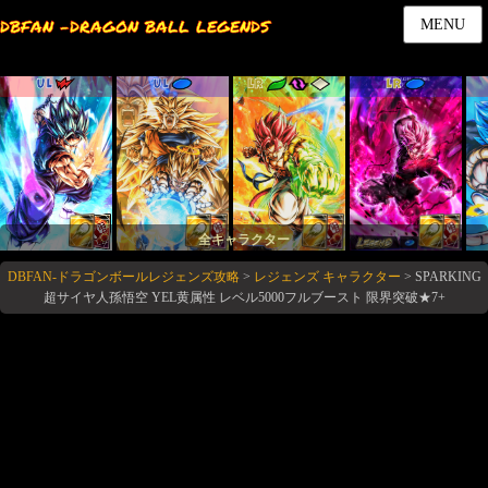
DBFAN -DRAGON BALL LEGENDS
MENU
UL
UL
LR
LR
全キャラクター
DBFAN-ドラゴンボールレジェンズ攻略
>
レジェンズ キャラクター
>
SPARKING
超サイヤ人孫悟空 YEL黄属性 レベル5000フルブースト 限界突破★7+