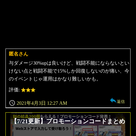
匿名さん
よ
り:
与ダメージ30%upは良いけど、戦闘不能にならないとい
けない点と戦闘不能で15%しか回復しないのが痛い、今
のイベントじゃ運用はかなり難しいかも。
評価:
返信
2021年4月3日 12:27 AM
【7/21更新】プロモーションコードまとめ