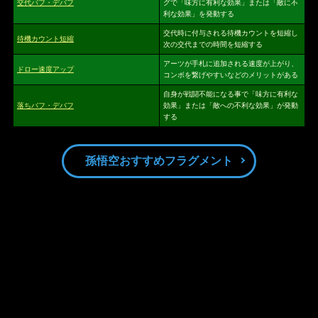
交代バフ・デバフ
グで「味方に有利な効果」または「敵に不
利な効果」を発動する
交代時に付与される待機カウントを短縮し
待機カウント短縮
次の交代までの時間を短縮する
アーツが手札に追加される速度が上がり、
ドロー速度アップ
コンボを繋げやすいなどのメリットがある
自身が戦闘不能になる事で「味方に有利な
落ちバフ・デバフ
効果」または「敵への不利な効果」が発動
する
孫悟空おすすめフラグメント