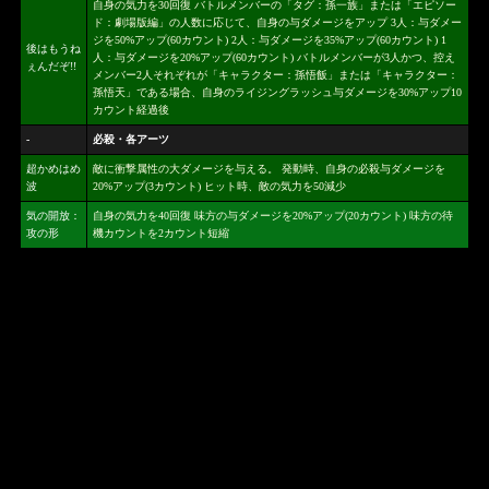
自身の気力を30回復 バトルメンバーの「タグ：孫一族」または「エピソー
ド：劇場版編」の人数に応じて、自身の与ダメージをアップ 3人：与ダメー
ジを50%アップ(60カウント) 2人：与ダメージを35%アップ(60カウント) 1
後はもうね
人：与ダメージを20%アップ(60カウント) バトルメンバーが3人かつ、控え
ぇんだぞ!!
メンバー2人それぞれが「キャラクター：孫悟飯」または「キャラクター：
孫悟天」である場合、自身のライジングラッシュ与ダメージを30%アップ10
カウント経過後
-
必殺・各アーツ
超かめはめ
敵に衝撃属性の大ダメージを与える。 発動時、自身の必殺与ダメージを
波
20%アップ(3カウント) ヒット時、敵の気力を50減少
気の開放：
自身の気力を40回復 味方の与ダメージを20%アップ(20カウント) 味方の待
攻の形
機カウントを2カウント短縮