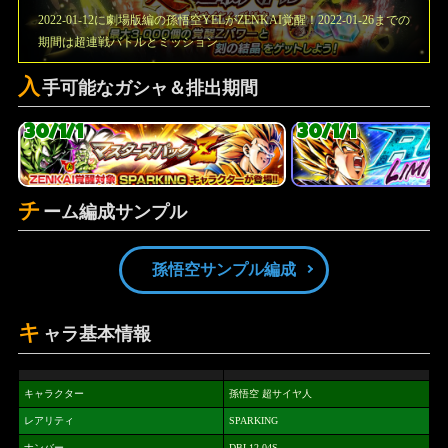
2022-01-12に劇場版編の孫悟空YELがZENKAI覚醒！2022-01-26までの
期間は超連戦バトルとミッション
入
手可能なガシャ＆排出期間
30/1/1
30/1/1
チ
ーム編成サンプル
孫悟空サンプル編成
キ
ャラ基本情報
キャラクター
孫悟空 超サイヤ人
レアリティ
SPARKING
ナンバー
DBL12-04S