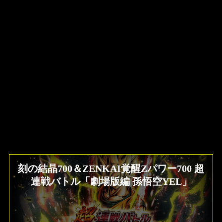
刻の結晶700＆ZENKAI覚醒Zパワー700 超
連戦バトル「劇場版編 孫悟空YEL」