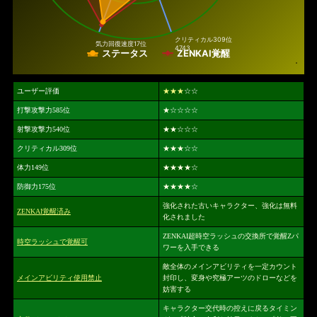
クリティカル
309位
気力回復速度
17位
4743
ステータス
ZENKAI覚醒
ユーザー評価
★★★
☆☆
打撃攻撃力585位
★
☆☆☆☆
射撃攻撃力540位
★★
☆☆☆
クリティカル309位
★★★
☆☆
体力149位
★★★★
☆
防御力175位
★★★★
☆
強化された古いキャラクター、強化は無料
ZENKAI覚醒済み
化されました
ZENKAI超時空ラッシュの交換所で覚醒Zパ
時空ラッシュで覚醒可
ワーを入手できる
敵全体のメインアビリティを一定カウント
メインアビリティ使用禁止
封印し、変身や究極アーツのドローなどを
妨害する
キャラクター交代時の控えに戻るタイミン