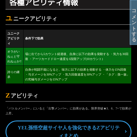
各種アビリティ情報
コメントする
ユ
ニークアビリティ
ユニーク
アビリテ
条件下で効果
ィ
オラがい
場に出てから5カウント経過後、自身に以下の効果を発動する ・気力を30回
ねぇと守
復 ・アーツカードドロー速度を1段階アップ(10カウント)
れねぇか!!
自身が戦闘不能になると、味方に以下の効果を発動する ・体力を15%回復
誇りの継
・与ダメージを30%アップ ・気力回復速度を30%アップ ・「タグ：孫一族」
承
の究極与ダメージを15%アップ
Z
アビリティ
「バトルメンバー」にいると「出撃メンバー」に効果がある。限界突破★3、6、7+で効果が
上昇。
YEL孫悟空超サイヤ人を強化できるZアビリテ
ィまとめ