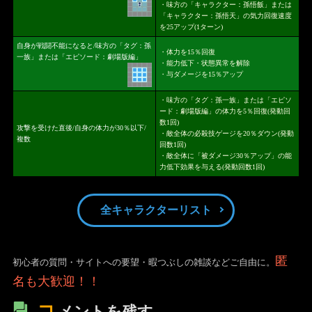
・味方の「キャラクター：孫悟飯」または
「キャラクター：孫悟天」の気力回復速度
を25アップ(1ターン)
自身が戦闘不能になると/味方の「タグ：孫
・体力を15％回復
一族」または「エピソード：劇場版編」
・能力低下・状態異常を解除
・与ダメージを15％アップ
・味方の「タグ：孫一族」または「エピソ
ード：劇場版編」の体力を5％回復(発動回
数1回)
攻撃を受けた直後/自身の体力が30％以下/
・敵全体の必殺技ゲージを20％ダウン(発動
複数
回数1回)
・敵全体に「被ダメージ30％アップ」の能
力低下効果を与える(発動回数1回)
全キャラクターリスト
匿
初心者の質問・サイトへの要望・暇つぶしの雑談などご自由に。
名も大歓迎！！
コ
メントを残す