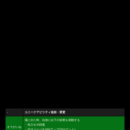
-
ユニークアビリティ追加・変更
場に出た時、自身に以下の効果を発動する
・気力を30回復
オラがいね
・与ダメージを50%アップ(20カウント)