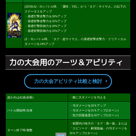
(ZENKAI：Ⅳ) バトル時、「属性：YEL」かつ「タグ：サイヤ人」の以下の
ステータスをアップ
・基礎打撃攻撃力を30%アップ
・基礎射撃攻撃力を35%アップ
・基礎打撃防御力を30%アップ
・基礎射撃防御力を35%アップ
(Z：Ⅲ) バトル時、「タグ：超サイヤ人」の基礎射撃攻撃力・クリティカル
ダメージを24%アップ
力の大会用のアーツ＆アビリティ
力の大会アビリティ比較と検討
超かめはめ波(必殺)
・敵に大ダメージを与える
・与ダメージを20％アップ
バトル開始時/自身
・与ダメージを25％アップ(2ターン)
・気力回復速度を50アップ(2ターン)
・範囲内の味方の「タグ：孫一族」または
「エピソード：劇場版編」の与ダメージを
ターン終了時/複数
20％アップ(1ターン)