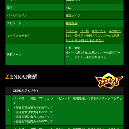
属性
YEL
バトルスタイル
援護タイプ
エピソード
劇場版編
サイヤ人
・
孫一族
・
超サイヤ人
・
あの世の
キャラクタータグ
戦士
・
孫悟空
・
映画ドラゴンボールZ危険
なふたり!超戦士はねむれない
打撃 / 射撃
※バトル開始時に出撃メンバーの所持アー
所持アーツ
ツカードがデッキに追加される
Z
ENKAI覚醒
-
ZENKAIアビリティ
バトル時、「属性：YEL」かつ「エピソード：劇場版編」の以下のステータスをアッ
プ
・基礎打撃攻撃力を15%アップ
Ⅰ
・基礎射撃攻撃力を15%アップ
・基礎打撃防御力を20%アップ
・基礎射撃防御力を20%アップ