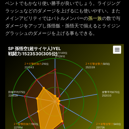
ベントでもかなり使い勝手が良いでしょう。ライジング
ラッシュなどのダメージを上げるにも使いやすい。また
メインアビリティではバトルメンバーの
孫一族
の数で与
ダメージをアップし孫悟飯・孫悟天で揃えるとライジン
グラッシュのダメージを上げる事もできる。
SP 孫悟空(超サイヤ人)YEL
戦闘力:1523530(305位)
体力
149位
2712910
Z↑打撃防御力
216位
Z↑打撃攻撃力
585位
231343
252339
防御平均175位
攻撃平均670位
229629
252033
Z↑射撃防御力
190位
Z↑射撃攻撃力
540位
227914
251726