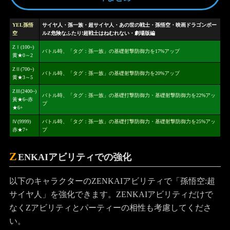
YEL孫悟
サイヤ人・孫一族・超サイヤ人・あの世の戦士・孫悟空・映画ドラゴンボー
空
ルZ危険なふたり!超戦士はねむれない・劇場版編
ZⅠ(100~)
バトル時、「タグ：孫一族」の基礎射撃防御力を17%アップ
黄★0～2
ZⅡ(700~)
バトル時、「タグ：孫一族」の基礎射撃防御力を20%アップ
黄★3～5
ZⅢ(2400~)
バトル時、「タグ：孫一族」の基礎打撃防御力・基礎射撃防御力を22%アッ
黃★6~赤
プ
★6+
Ⅳ(9999)
バトル時、「タグ：孫一族」の基礎打撃防御力・基礎射撃防御力を25%アッ
赤★7+
プ
Z
ENKAIアビリティでの強化
以下のキャラクターのZENKAIアビリティで「孫悟空:超
サイヤ人」を強化できます。ZENKAIアビリティだけで
なくZアビリティとパーティーの相性も考慮してくださ
い。