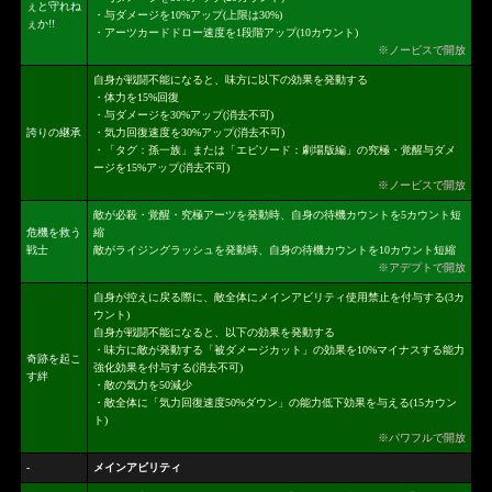
ぇと守れね
・与ダメージを10%アップ(上限は30%)
ぇか!!
・アーツカードドロー速度を1段階アップ(10カウント)
※ノービスで開放
自身が戦闘不能になると、味方に以下の効果を発動する
・体力を15%回復
・与ダメージを30%アップ(消去不可)
誇りの継承
・気力回復速度を30%アップ(消去不可)
・「タグ：孫一族」または「エピソード：劇場版編」の究極・覚醒与ダメ
ージを15%アップ(消去不可)
※ノービスで開放
敵が必殺・覚醒・究極アーツを発動時、自身の待機カウントを5カウント短
危機を救う
縮
戦士
敵がライジングラッシュを発動時、自身の待機カウントを10カウント短縮
※アデプトで開放
自身が控えに戻る際に、敵全体にメインアビリティ使用禁止を付与する(3カ
ウント)
自身が戦闘不能になると、以下の効果を発動する
・味方に敵が発動する「被ダメージカット」の効果を10%マイナスする能力
奇跡を起こ
強化効果を付与する(消去不可)
す絆
・敵の気力を50減少
・敵全体に「気力回復速度50%ダウン」の能力低下効果を与える(15カウン
ト)
※パワフルで開放
-
メインアビリティ