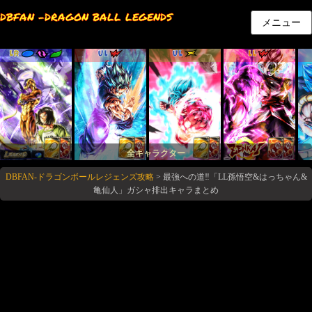
DBFAN -DRAGON BALL LEGENDS
メニュー
LR
UL
UL
LL
全キャラクター
DBFAN-ドラゴンボールレジェンズ攻略
>
最強への道‼「LL孫悟空&はっちゃん&
亀仙人」ガシャ排出キャラまとめ