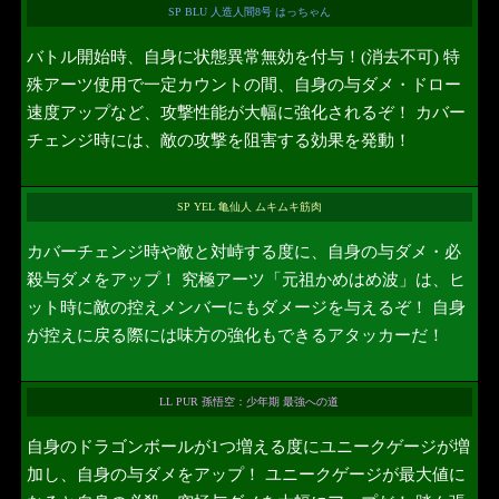
SP BLU 人造人間8号 はっちゃん
バトル開始時、自身に状態異常無効を付与！(消去不可) 特
殊アーツ使用で一定カウントの間、自身の与ダメ・ドロー
速度アップなど、攻撃性能が大幅に強化されるぞ！ カバー
チェンジ時には、敵の攻撃を阻害する効果を発動！
SP YEL 亀仙人 ムキムキ筋肉
カバーチェンジ時や敵と対峙する度に、自身の与ダメ・必
殺与ダメをアップ！ 究極アーツ「元祖かめはめ波」は、ヒ
ット時に敵の控えメンバーにもダメージを与えるぞ！ 自身
が控えに戻る際には味方の強化もできるアタッカーだ！
LL PUR 孫悟空：少年期 最強への道
自身のドラゴンボールが1つ増える度にユニークゲージが増
加し、自身の与ダメをアップ！ ユニークゲージが最大値に