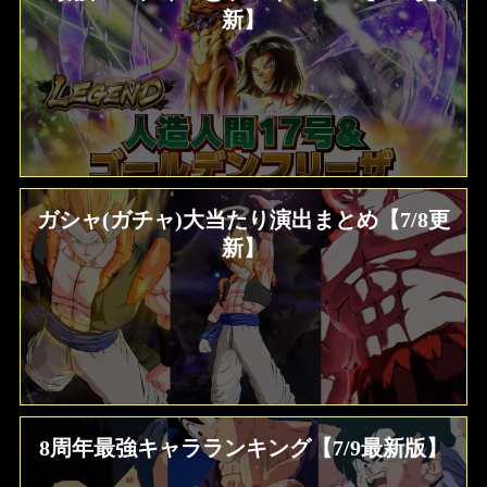
新】
ガシャ(ガチャ)大当たり演出まとめ【7/8更
新】
8周年最強キャラランキング【7/9最新版】