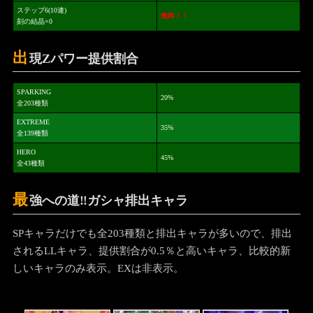
ステップ6(10連)
無料！！
刻の結晶×0
出
現Zパワー提供割合
SPARKING
20%
全203種類
EXTREME
35%
全139種類
HERO
45%
全43種類
最
強への道‼ガシャ排出キャラ
SPキャラだけでも全203種類と排出キャラが多いので、排出
されるLLキャラ、提供割合が0.5％と高いキャラ、比較的新
しいキャラのみ表示。EXは非表示。