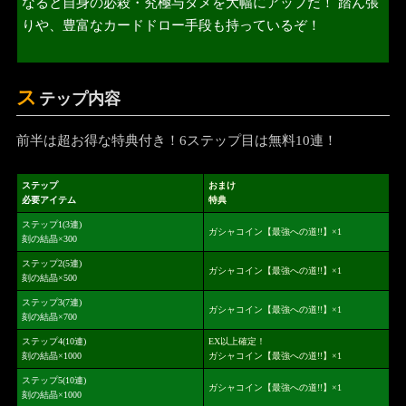
なると自身の必殺・究極与ダメを大幅にアップだ！ 踏ん張
りや、豊富なカードドロー手段も持っているぞ！
ス
テップ内容
前半は超お得な特典付き！6ステップ目は無料10連！
ステップ
おまけ
必要アイテム
特典
ステップ1(3連)
ガシャコイン【最強への道!!】×1
刻の結晶×300
ステップ2(5連)
ガシャコイン【最強への道!!】×1
刻の結晶×500
ステップ3(7連)
ガシャコイン【最強への道!!】×1
刻の結晶×700
ステップ4(10連)
EX以上確定！
刻の結晶×1000
ガシャコイン【最強への道!!】×1
ステップ5(10連)
ガシャコイン【最強への道!!】×1
刻の結晶×1000