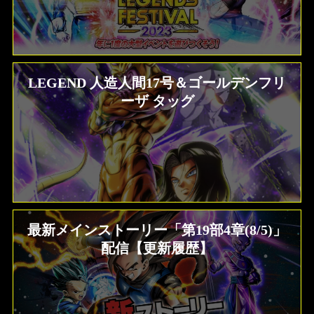
LEGEND 人造人間17号＆ゴールデンフリ
ーザ タッグ
最新メインストーリー「第19部4章(8/5)」
配信【更新履歴】