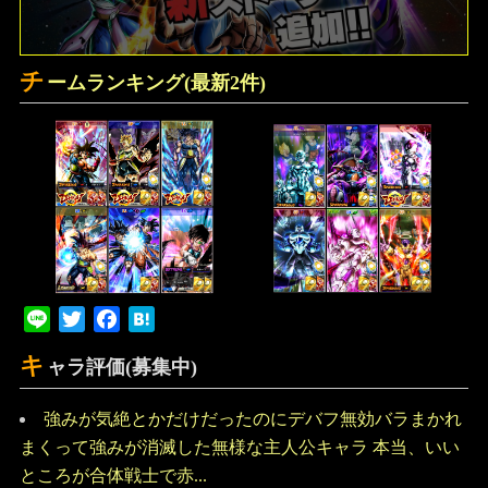
チ
ームランキング(最新2件)
Line
Twitter
Facebook
Hatena
キ
ャラ評価(募集中)
強みが気絶とかだけだったのにデバフ無効バラまかれ
まくって強みが消滅した無様な主人公キャラ 本当、いい
ところが合体戦士で赤...