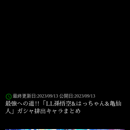
access_time
最終更新日:2023/09/13 公開日:2023/09/13
最強への道‼「LL孫悟空&はっちゃん&亀仙
人」ガシャ排出キャラまとめ