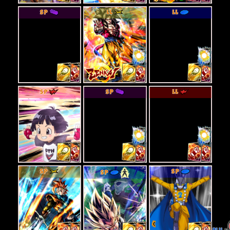
SP
LL
LL
SP
SP
LL
SP
SP
SP