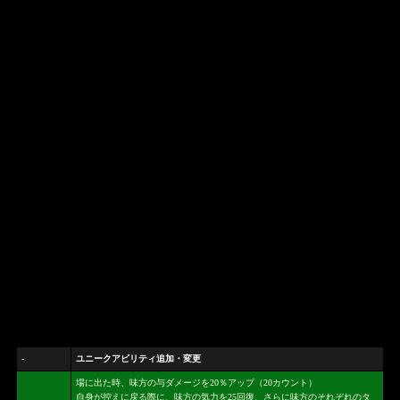
-
ユニークアビリティ追加・変更
場に出た時、味方の与ダメージを20％アップ（20カウント）
自身が控えに戻る際に、味方の気力を25回復、さらに味方のそれぞれのタ