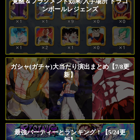
覚醒＆フラグメント効果/入手場所 ドラゴ
ンボールレジェンズ
ガシャ(ガチャ)大当たり演出まとめ【7/8更
新】
最強パーティーとランキング！【5/24更