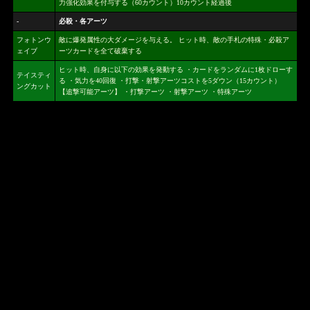
力強化効果を付与する（60カウント）10カウント経過後
-
必殺・各アーツ
フォトンウ
敵に爆発属性の大ダメージを与える。 ヒット時、敵の手札の特殊・必殺ア
ェイブ
ーツカードを全て破棄する
ヒット時、自身に以下の効果を発動する ・カードをランダムに1枚ドローす
テイスティ
る ・気力を40回復 ・打撃・射撃アーツコストを5ダウン（15カウント）
ングカット
【追撃可能アーツ】 ・打撃アーツ ・射撃アーツ ・特殊アーツ