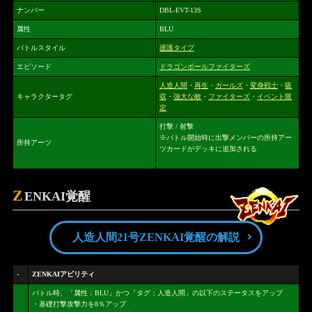
ナンバー
DBL-EVT-13S
属性
BLU
バトルスタイル
援護タイプ
エピソード
ドラゴンボールファイターズ
人造人間
・
再生
・
ガールズ
・
変身戦士
・
吸
キャラクタータグ
収
・
強大な敵
・
ファイターズ
・
イベント限
定
打撃 / 射撃
※バトル開始時に出撃メンバーの所持アー
所持アーツ
ツカードがデッキに追加される
Z
ENKAI覚醒
人造人間21号ZENKAI覚醒の解説
-
ZENKAIアビリティ
バトル時、「属性：BLU」かつ「タグ：人造人間」の以下のステータスをアップ
・基礎打撃攻撃力を8％アップ