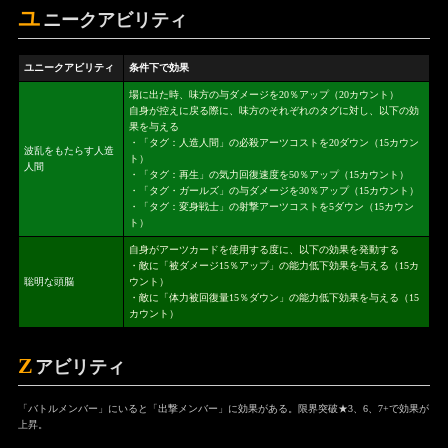
ユ
ニークアビリティ
ユニークアビリティ
条件下で効果
場に出た時、味方の与ダメージを20％アップ（20カウント）
自身が控えに戻る際に、味方のそれぞれのタグに対し、以下の効
果を与える
・「タグ：人造人間」の必殺アーツコストを20ダウン（15カウン
波乱をもたらす人造
ト）
人間
・「タグ：再生」の気力回復速度を50％アップ（15カウント）
・「タグ・ガールズ」の与ダメージを30％アップ（15カウント）
・「タグ：変身戦士」の射撃アーツコストを5ダウン（15カウン
ト）
自身がアーツカードを使用する度に、以下の効果を発動する
・敵に「被ダメージ15％アップ」の能力低下効果を与える（15カ
聡明な頭脳
ウント）
・敵に「体力被回復量15％ダウン」の能力低下効果を与える（15
カウント）
Z
アビリティ
「バトルメンバー」にいると「出撃メンバー」に効果がある。限界突破★3、6、7+で効果が
上昇。