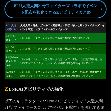
BLU人造人間21号ファイターズコラボでイベン
ト配布を強化できるZアビリティまとめ
BLU人造
人造人間・再生・ガールズ・変身戦士・吸収・強大な敵・ファイターズ・イ
人間21号
ベント限定・ドラゴンボールファイターズ
ZⅠ(100~)
バトル時、「タグ：人造人間」の基礎打撃防御力を19％アップ
黄★0～2
ZⅡ(700~)
バトル時、「タグ：人造人間」の基礎打撃防御力を22％アップ
黄★3～5
ZⅢ(2400~)
バトル時、「タグ：人造人間」または「タグ：再生」の基礎打撃防御力を
黃★6~赤
28％アップ ＆「タグ：ガールズ」の基礎打撃攻撃力を12％アップ
★6+
Ⅳ(9999)
バトル時、「タグ：人造人間」または「タグ：再生」の基礎打撃防御力を
赤★7+
32％アップ ＆「タグ：ガールズ」の基礎打撃攻撃力を15％アップ
Z
ENKAIアビリティでの強化
以下のキャラクターのZENKAIアビリティで「人造人間
21号:ファイターズコラボでイベント配布」を強化できま