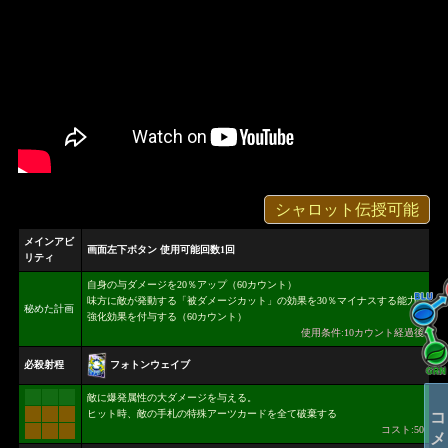
シャロット伝授可能
メインアビ
画面左下ボタン 使用可能回数1回
リティ
自身の与ダメージを20％アップ（60カウント）
味方に敵が発動する「被ダメージカット」の効果を30％マイナスする能力
秘めた計画
強化効果を付与する（60カウント）
使用条件:10カウント経過後
フォトンウェイブ
必殺射程
敵に爆発属性の大ダメージを与える。
ヒット時、敵の手札の特殊アーツカードを全て破棄する
コスト:50