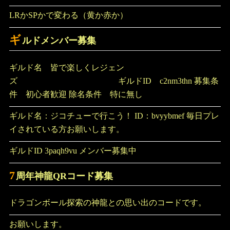
LRかSPかで変わる（黄か赤か）
ギ
ルドメンバー募集
ギルド名 皆で楽しくレジェン
ズ ギルドID c2nm3thn 募集条
件 初心者歓迎 除名条件 特に無し
ギルド名：ジコチューで行こう！ ID：bvyybmef 毎日プレ
イされている方お願いします。
ギルドID 3paqh9vu メンバー募集中
7
周年神龍QRコード募集
ドラゴンボール探索の神龍との思い出のコードです。
お願いします。