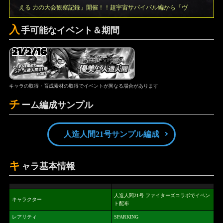
える 力の大会観察記録」開催！！超宇宙サバイバル編から「ヴ
入
手可能なイベント＆期間
21/2/16
キャラの取得・育成素材の取得でイベントが異なる場合があります
チ
ーム編成サンプル
人造人間21号サンプル編成
キ
ャラ基本情報
人造人間21号 ファイターズコラボでイベン
キャラクター
ト配布
レアリティ
SPARKING