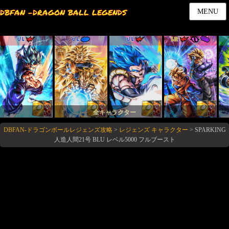
DBFAN -DRAGON BALL LEGENDS
MENU
UL
UL
UL
LR
全キャラクター
DBFAN-ドラゴンボールレジェンズ攻略
>
レジェンズ キャラクター
>
SPARKING
人造人間21号 BLU レベル5000 フルブースト