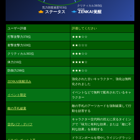
クリティカル
365位
気力回復速度
103位
4606
ステータス
ZENKAI覚醒
ユーザー評価
評価してください
打撃攻撃力378位
★★★
☆☆
射撃攻撃力559位
★★
☆☆☆
クリティカル365位
★★★
☆☆
体力216位
★★★★
☆
防御力298位
★★★
☆☆
強化された古いキャラクター、強化は無料
ZENKAI覚醒済み
化されました
イベントなどで無料で配布されているキャ
イベント限定
ラクター
敵の手札のアーツカードを強制破棄して行
敵の手札破棄
動を妨害する
キャラクター交代時の控えに戻るタイミン
交代バフ・デバフ
グで「味方に有利な効果」または「敵に不
利な効果」を発動する
ドラゴンボールを増やしライジングラッシ