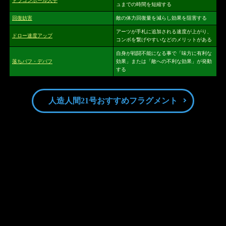
ドラゴンボール入手
ュまでの時間を短縮する
回復妨害
敵の体力回復量を減らし効果を阻害する
アーツが手札に追加される速度が上がり、
ドロー速度アップ
コンボを繋げやすいなどのメリットがある
自身が戦闘不能になる事で「味方に有利な
落ちバフ・デバフ
効果」または「敵への不利な効果」が発動
する
人造人間21号おすすめフラグメント