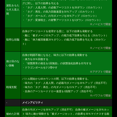
グに対し、以下の効果を与える
波乱をもた
・「タグ：人造人間」の必殺アーツコストを20ダウン（15カウント）
らす人造人
・「タグ：再生」の気力回復速度を50％アップ（15カウント）
間
・「タグ・ガールズ」の与ダメージを30％アップ（15カウント）
・「タグ：変身戦士」の射撃アーツコストを5ダウン（15カウント）
※ノービスで開放
自身がアーツカードを使用する度に、以下の効果を発動する
・敵に「被ダメージ15％アップ」の能力低下効果を与える（20カウント）
聡明な頭脳
・敵に「体力被回復量20％ダウン」の能力低下効果を与える（20カウン
ト）
※ノービスで開放
自身が戦闘不能になると、味方に以下の効果を発動する
・体力を20％回復する
抜け目のな
・「状態異常の発生を1回無効」の状態強化効果を付与する
い策略
・ドラゴンボールを2つ増やす
※アデプトで開放
バトル開始から60カウントの間、以下の効果を発動する。
・味方の「タグ：人造人間」の必殺与ダメージを20％アップ（消去不可）
戦場支配
・味方の「タグ：再生」の与ダメージを15％アップ（消去不可）
・自身のアーツカードドロー速度を1段階アップ（消去不可）
※パワフルで開放
-
メインアビリティ
自身の与ダメージを30％アップ（消去不可） 自身の被ダメージを20％カッ
秘めた計画
ト 味方に敵が発動する「被ダメージカット」の効果を30％マイナスする能