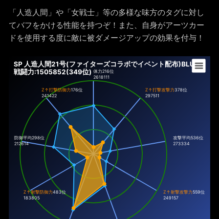
「人造人間」や「女戦士」等の多様な味方のタグに対し
てバフをかける性能を持つぞ！また、自身がアーツカー
ドを使用する度に敵に被ダメージアップの効果を付与！
SP 人造人間21号(ファイターズコラボでイベント配布)BLU
戦闘力:1505852(349位)
体力
216位
2618111
Z↑打撃防御力
176位
Z↑打撃攻撃力
378位
241422
297511
防御平均298位
攻撃平均536位
212614
273334
Z↑射撃防御力
483位
Z↑射撃攻撃力
559位
183805
249157