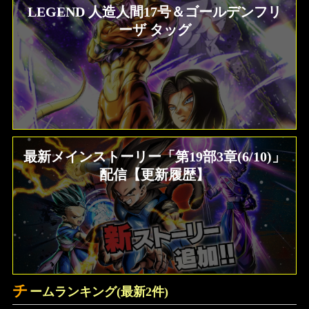
LEGEND 人造人間17号＆ゴールデンフリ
ーザ タッグ
最新メインストーリー「第19部3章(6/10)」
配信【更新履歴】
チ
ームランキング(最新2件)