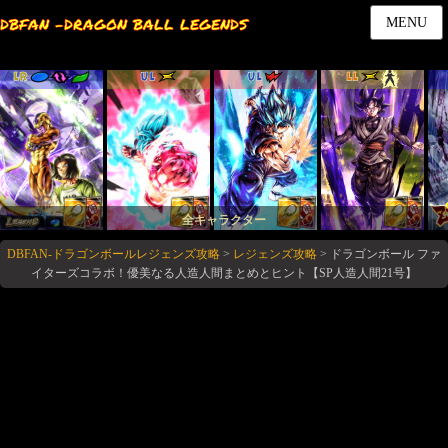
DBFAN -DRAGON BALL LEGENDS
MENU
LR
UL
UL
LL
全キャラクター
DBFAN-ドラゴンボールレジェンズ攻略
>
レジェンズ攻略
>
ドラゴンボール ファ
イターズコラボ！優美なる人造人間まとめとヒント【SP人造人間21号】