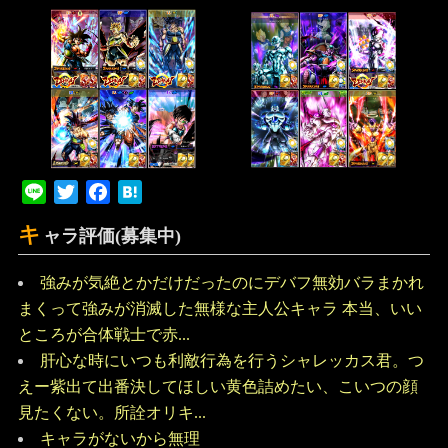
Line
Twitter
Facebook
Hatena
キ
ャラ評価(募集中)
強みが気絶とかだけだったのにデバフ無効バラまかれ
まくって強みが消滅した無様な主人公キャラ 本当、いい
ところが合体戦士で赤...
肝心な時にいつも利敵行為を行うシャレッカス君。つ
えー紫出て出番決してほしい黄色詰めたい、こいつの顔
見たくない。所詮オリキ...
キャラがないから無理