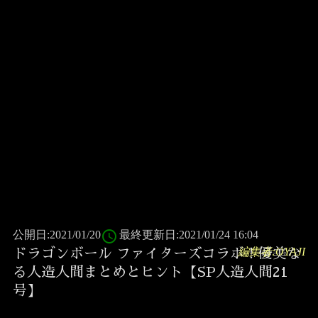
access_time
公開日:2021/01/20
最終更新日:2021/01/24 16:04
編集者:OYAJI
ドラゴンボール ファイターズコラボ！優美な
る人造人間まとめとヒント【SP人造人間21
号】