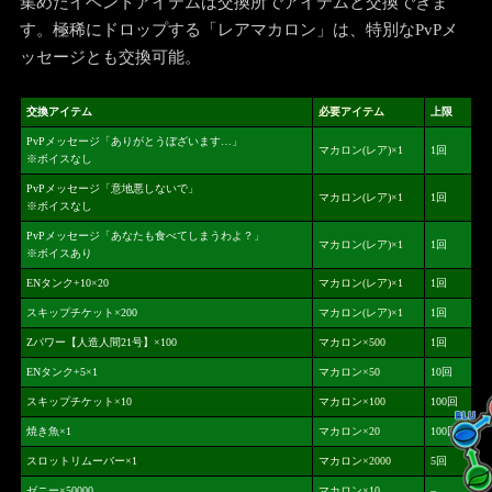
集めたイベントアイテムは交換所でアイテムと交換できま
す。極稀にドロップする「レアマカロン」は、特別なPvPメ
ッセージとも交換可能。
交換アイテム
必要アイテム
上限
PvPメッセージ「ありがとうぼざいます…」
マカロン(レア)×1
1回
※ボイスなし
PvPメッセージ「意地悪しないで」
マカロン(レア)×1
1回
※ボイスなし
PvPメッセージ「あなたも食べてしまうわよ？」
マカロン(レア)×1
1回
※ボイスあり
ENタンク+10×20
マカロン(レア)×1
1回
スキップチケット×200
マカロン(レア)×1
1回
Zパワー【人造人間21号】×100
マカロン×500
1回
ENタンク+5×1
マカロン×50
10回
スキップチケット×10
マカロン×100
100回
焼き魚×1
マカロン×20
100回
スロットリムーバー×1
マカロン×2000
5回
ゼニー×50000
マカロン×10
–