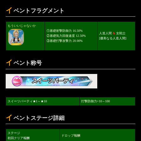
イ
ベントフラグメント
もういいじゃないか
①基礎射撃防御力 16.50%
人造人間
&
女戦士
②基礎気力回復速度 12.50%
[優美なる人造人間]
③基礎打撃攻撃力 20.00%
イ
ベント称号
スイーツパーティ★1～★10
打撃防御力+10～100
イ
ベントステージ詳細
ステージ
ドロップ報酬
初回クリア報酬