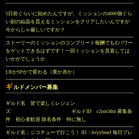
5日前ぐらいに始めたんですが、ミッションの4000個ぐら
い刻の結晶を貰えるミッションをクリアしたいんですが
今からじゃ厳しいですか？
ストーリーのミッションのコンプリート報酬でもZパワー
をゲットできるはずです！一回ミッションを見直しては
いかがでしょうか
LRかSPかで変わる（黄か赤か）
ギ
ルドメンバー募集
ギルド名 皆で楽しくレジェン
ズ ギルドID c2nm3thn 募集条
件 初心者歓迎 除名条件 特に無し
ギルド名：ジコチューで行こう！ ID：bvyybmef 毎日プレ