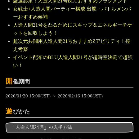
厳選必須！人造人間21号BLUおすすめフラグメント
女戦士+人造人間パーティー構成 出撃・バトルメンバ
ーおすすめ候補
人造人間21号を凸るためにスキップ＆エネルギーチケ
ットを回収しよう！
超次元共闘用人造人間21号おすすめZアビリティ！控
え考察
イベント配布のBLU人造人間21号が超時空決闘で超強
い！
開
催期間
2020/01/20 15:00(JST) ～ 2020/02/16 15:00(JST)
遊
びかた
「人造人間21号」の入手方法