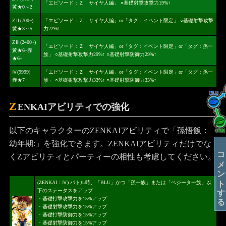
「エピソード：Ｚ サイヤ人編」 ○基礎射撃攻撃力19%↑
黄★0～2
ZⅡ(700~)
「エピソード：Ｚ サイヤ人編」or「タグ：イベント限定」 ○基礎射撃攻撃
黄★3～5
力22%↑
ZⅢ(2400~)
「エピソード：Ｚ サイヤ人編」or「タグ：イベント限定」or「タグ：孫一
黃★6~赤
族」 ○基礎射撃攻撃力29%↑ ○基礎射撃防御力29%↑
★6+
Ⅳ(9999)
「エピソード：Ｚ サイヤ人編」or「タグ：イベント限定」or「タグ：孫一
赤★7+
族」 ○基礎射撃攻撃力33%↑ ○基礎射撃防御力33%↑
Z
ENKAIアビリティでの強化
以下のキャラクターのZENKAIアビリティで「孫悟飯：
幼年期:」を強化できます。ZENKAIアビリティだけでな
コメントする
くZアビリティとパーティーの相性も考慮してください。
(ZENKAI：Ⅳ) バトル時、「BLU」かつ「孫一族」または「ベジータ一族」以
下のステータスをアップ
・基礎打撃攻撃力を15%アップ
・基礎射撃攻撃力を15%アップ
・基礎打撃防御力を15%アップ
・基礎射撃防御力を15%アップ