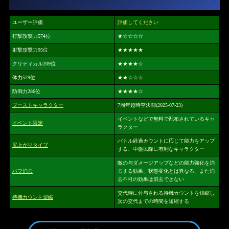
ユーザー評価
評価してください
打撃攻撃力574位
★
☆☆☆☆
射撃攻撃力95位
★★★★★
クリティカル209位
★★★★
☆
体力529位
★★
☆☆☆
防御力286位
★★★★
☆
ブーストキャラクター
7周年超時空決闘(2025-07-23)
イベントなどで無料で配布されているキャ
イベント限定
ラクター
バトル経過カウントに応じて能力をアップ
尻上がりタイプ
する、中盤以降に有利なキャラクター
敵の与ダメージアップなどの能力強化を消
バフ消去
去する効果、状態変化とは異なる、また消
去不可の効果は消去できない
交代時に付与される待機カウントを短縮し
待機カウント短縮
次の交代までの時間を短縮する