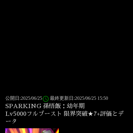
access_time
公開日:2025/06/25
最終更新日:2025/06/25 15:50
SPARKING 孫悟飯：幼年期
Lv5000フルブースト 限界突破★7+評価とデ
ータ