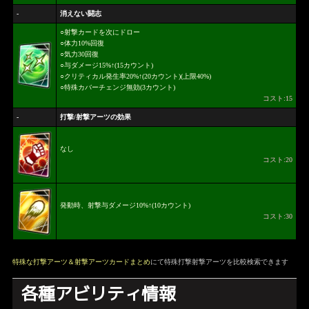
-
消えない闘志
○射撃カードを次にドロー
○体力10%回復
○気力30回復
○与ダメージ15%↑(15カウント)
○クリティカル発生率20%↑(20カウント)(上限40%)
○特殊カバーチェンジ無効(3カウント)
コスト:15
-
打撃/射撃アーツの効果
なし
コスト:20
発動時、射撃与ダメージ10%↑(10カウント)
コスト:30
特殊な打撃アーツ＆射撃アーツカードまとめ
にて特殊打撃射撃アーツを比較検索できます
各種アビリティ情報