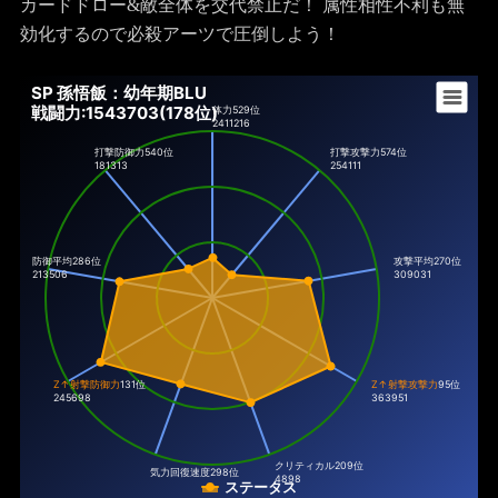
カードドロー&敵全体を交代禁止だ！ 属性相性不利も無
効化するので必殺アーツで圧倒しよう！
SP 孫悟飯：幼年期BLU
戦闘力:1543703(178位)
体力
529位
2411216
打撃防御力
540位
打撃攻撃力
574位
181313
254111
防御平均286位
攻撃平均270位
213506
309031
Z↑射撃防御力
131位
Z↑射撃攻撃力
95位
245698
363951
クリティカル
209位
気力回復速度
298位
4898
ステータス