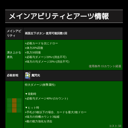
メインアビリティとアーツ情報
メインアビ
画面左下ボタン 使用可能回数1回
リティ
○必殺カードを次にドロー
○体力20%回復
湧き上がる
○気力50回復
勇気
○必殺与ダメージ20%↑(消去不可)
○味方の与ダメージ20%↑(消去不可)
使用条件:15カウント経過
魔閃光
必殺射程
特大ダメージ(衝撃属性)
▼発動時
○必殺与ダメージ40%↑(3カウント)
▼ヒット時
○手札が3枚以下の場合、カードを最大2枚ドロー
○味方の待機カウント3短縮
○敵の能力強化を消去
コスト:50