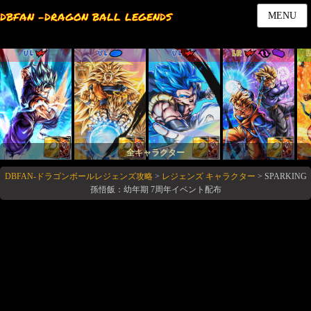
DBFAN -DRAGON BALL LEGENDS
MENU
UL
UL
UL
LR
全キャラクター
DBFAN-ドラゴンボールレジェンズ攻略
>
レジェンズ キャラクター
>
SPARKING
孫悟飯：幼年期 7周年イベント配布