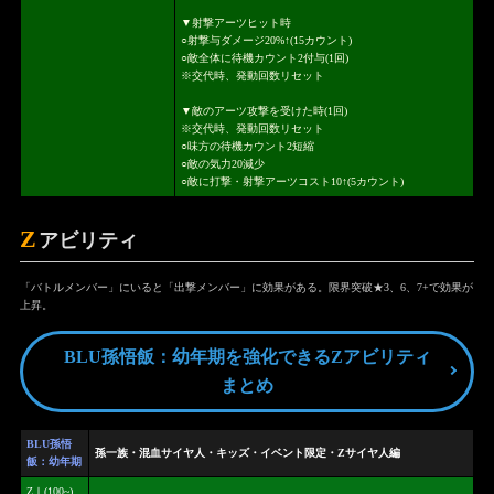
▼射撃アーツヒット時
○射撃与ダメージ20%↑(15カウント)
○敵全体に待機カウント2付与(1回)
※交代時、発動回数リセット
▼敵のアーツ攻撃を受けた時(1回)
※交代時、発動回数リセット
○味方の待機カウント2短縮
○敵の気力20減少
○敵に打撃・射撃アーツコスト10↑(5カウント)
Z
アビリティ
「バトルメンバー」にいると「出撃メンバー」に効果がある。限界突破★3、6、7+で効果が
上昇。
BLU孫悟飯：幼年期を強化できるZアビリティ
まとめ
BLU孫悟
孫一族・混血サイヤ人・キッズ・イベント限定・Zサイヤ人編
飯：幼年期
ZⅠ(100~)