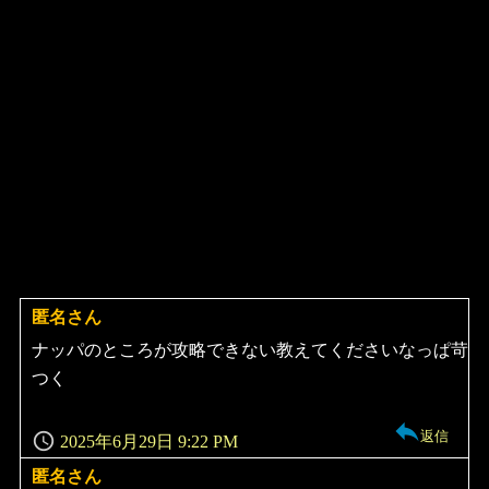
匿名さん
よ
り:
ナッパのところが攻略できない教えてくださいなっぱ苛
つく
返信
2025年6月29日 9:22 PM
匿名さん
よ