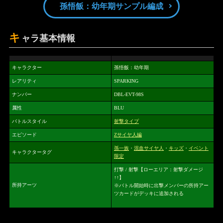
孫悟飯：幼年期サンプル編成
キ
ャラ基本情報
キャラクター
孫悟飯：幼年期
レアリティ
SPARKING
ナンバー
DBL-EVT-98S
属性
BLU
バトルスタイル
射撃タイプ
エピソード
Zサイヤ人編
孫一族
・
混血サイヤ人
・
キッズ
・
イベント
キャラクタータグ
限定
打撃 / 射撃【ローエリア：射撃ダメージ
↑↑】
所持アーツ
※バトル開始時に出撃メンバーの所持アー
ツカードがデッキに追加される