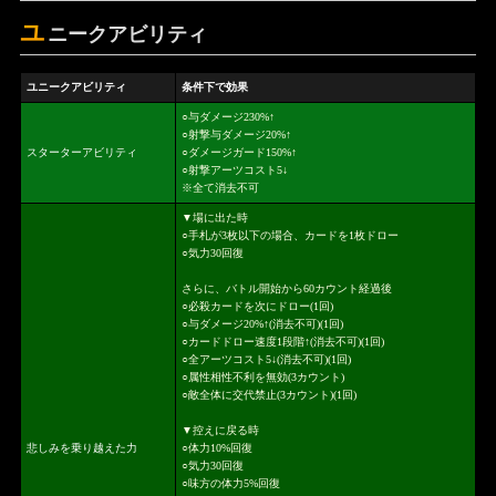
ユ
ニークアビリティ
ユニークアビリティ
条件下で効果
○与ダメージ230%↑
○射撃与ダメージ20%↑
スターターアビリティ
○ダメージガード150%↑
○射撃アーツコスト5↓
※全て消去不可
▼場に出た時
○手札が3枚以下の場合、カードを1枚ドロー
○気力30回復
さらに、バトル開始から60カウント経過後
○必殺カードを次にドロー(1回)
○与ダメージ20%↑(消去不可)(1回)
○カードドロー速度1段階↑(消去不可)(1回)
○全アーツコスト5↓(消去不可)(1回)
○属性相性不利を無効(3カウント)
○敵全体に交代禁止(3カウント)(1回)
▼控えに戻る時
悲しみを乗り越えた力
○体力10%回復
○気力30回復
○味方の体力5%回復