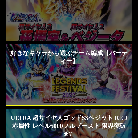
好きなキャラから選ぶチーム編成【パーテ
ィー】
ULTRA 超サイヤ人ゴッドSSベジット RED
赤属性 レベル5000フルブースト 限界突破
★7+