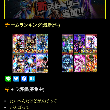
チ
ームランキング(最新2件)
Line
Twitter
Facebook
Hatena
キ
ャラ評価(募集中)
たいへんだけどがんばって
がんばって