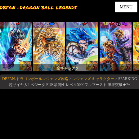
DBFAN -DRAGON BALL LEGENDS
MENU
UL
UL
UL
LR
全キャラクター
DBFAN-ドラゴンボールレジェンズ攻略
>
レジェンズ キャラクター
>
SPARKING
超サイヤ人2 ベジータ PUR紫属性 レベル5000フルブースト 限界突破★7+