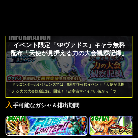
イベント限定「SPヴァドス」キャラ無料
配布「天使が見据える力の大会観察記録」
ドラゴンボールレジェンズでは、8周年後夜祭イベント「天使が見据
える 力の大会観察記録」開催！！超宇宙サバイバル編から「ヴ
入
手可能なガシャ＆排出期間
30/1/1
30/1/1