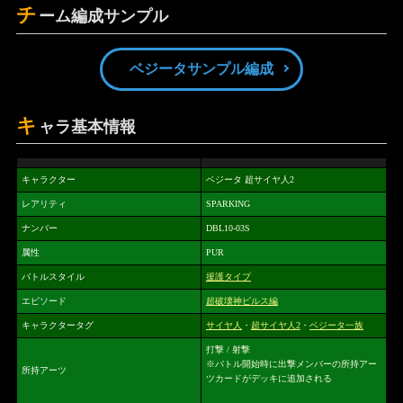
チ
ーム編成サンプル
ベジータサンプル編成
キ
ャラ基本情報
キャラクター
ベジータ 超サイヤ人2
レアリティ
SPARKING
ナンバー
DBL10-03S
属性
PUR
バトルスタイル
援護タイプ
エピソード
超破壊神ビルス編
キャラクタータグ
サイヤ人
・
超サイヤ人2
・
ベジータ一族
打撃 / 射撃
※バトル開始時に出撃メンバーの所持アー
所持アーツ
ツカードがデッキに追加される