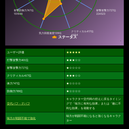
射撃防御力
747位
射撃攻撃力
727位
151946
224523
クリティカル
417位
気力回復速度
139位
4464
ステータス
ユーザー評価
★★★★★
打撃攻撃力401位
★★★
☆☆
射撃攻撃力727位
★
☆☆☆☆
クリティカル417位
★★★
☆☆
体力747位
★
☆☆☆☆
防御力789位
★
☆☆☆☆
キャラクター交代時の控えに戻るタイミン
交代バフ・デバフ
グで「味方に有利な効果」または「敵に不
利な効果」を発動する
味方が戦闘不能になると強くなるキャラク
味方が戦闘不能で強化
ター