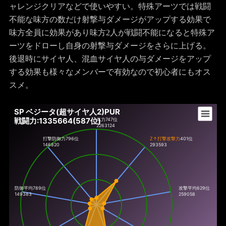
ャレンジクリアなどで使いやすい。特殊アーツでは戦闘
不能な味方の数だけ射撃与ダメージがアップする効果で
味方全員に効果があり味方2人が戦闘不能になると特殊ア
ーツをドローし自身の射撃与ダメージをさらに上げる。
後退時にサイヤ人、混血サイヤ人の与ダメージをアップ
する効果も様々なメンバーで有効なので初心者にもオス
スメ。
SP ベジータ(超サイヤ人2)PUR
戦闘力:1335664(587位)
体力
747位
2263124
打撃防御力
796位
Z↑打撃攻撃力
401位
146820
293593
防御平均789位
攻撃平均629位
149383
259058