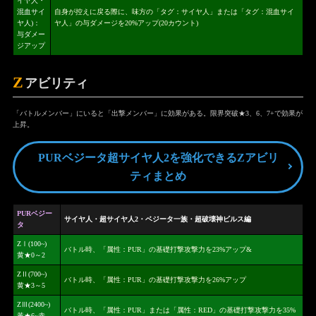
イヤ人・
混血サイ
自身が控えに戻る際に、味方の「タグ：サイヤ人」または「タグ：混血サイ
ヤ人)：
ヤ人」の与ダメージを20%アップ(20カウント)
与ダメー
ジアップ
Z
アビリティ
「バトルメンバー」にいると「出撃メンバー」に効果がある。限界突破★3、6、7+で効果が
上昇。
PURベジータ超サイヤ人2を強化できるZアビリ
ティまとめ
PURベジー
サイヤ人・超サイヤ人2・ベジータ一族・超破壊神ビルス編
タ
ZⅠ(100~)
バトル時、「属性：PUR」の基礎打撃攻撃力を23%アップ&
黄★0～2
ZⅡ(700~)
バトル時、「属性：PUR」の基礎打撃攻撃力を26%アップ
黄★3～5
ZⅢ(2400~)
バトル時、「属性：PUR」または「属性：RED」の基礎打撃攻撃力を35%
黃★6~赤