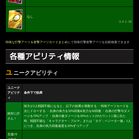
なし
コスト:30
特殊な打撃アーツ＆射撃アーツカードまとめ
にて特殊打撃射撃アーツを比較検索できます
各種アビリティ情報
ユ
ニークアビリティ
ユニーク
アビリテ
条件下で効果
ィ
味方が2人戦闘不能になると、以下の効果が発動する ・特殊アーツカードを
次にドローする ・自身の体力を50%回復&気力を60回復 ・自身の打撃与ダメ
絶対に許
ージを70%アップ ・自身の被ダメージを50%カット(10カウント) 場に出た
さん！
時、戦闘不能な「キャラクター：ブルマ」または「タグ：ベジータ一族」1人
につき、自身の気力回復速度を20%ずつアップ
支援(サ