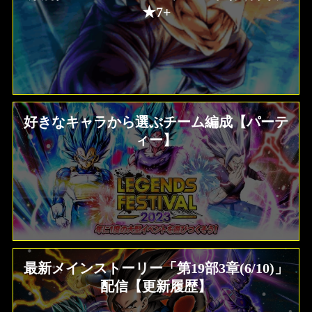
★7+
好きなキャラから選ぶチーム編成【パーテ
ィー】
最新メインストーリー「第19部3章(6/10)」
配信【更新履歴】