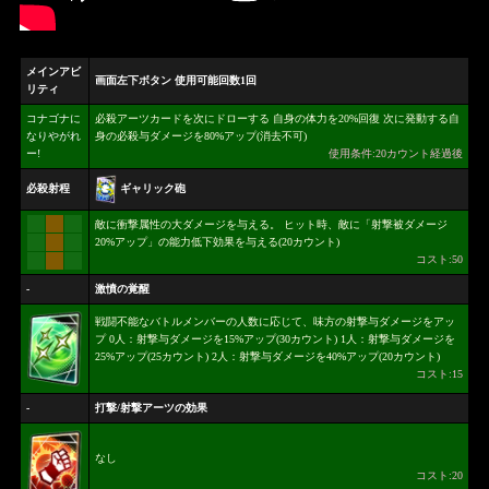
メインアビ
画面左下ボタン 使用可能回数1回
リティ
コナゴナに
必殺アーツカードを次にドローする 自身の体力を20%回復 次に発動する自
なりやがれ
身の必殺与ダメージを80%アップ(消去不可)
ー!
使用条件:20カウント経過後
ギャリック砲
必殺射程
敵に衝撃属性の大ダメージを与える。 ヒット時、敵に「射撃被ダメージ
20%アップ」の能力低下効果を与える(20カウント)
コスト:50
-
激憤の覚醒
戦闘不能なバトルメンバーの人数に応じて、味方の射撃与ダメージをアッ
プ 0人：射撃与ダメージを15%アップ(30カウント) 1人：射撃与ダメージを
25%アップ(25カウント) 2人：射撃与ダメージを40%アップ(20カウント)
コスト:15
-
打撃/射撃アーツの効果
なし
コスト:20