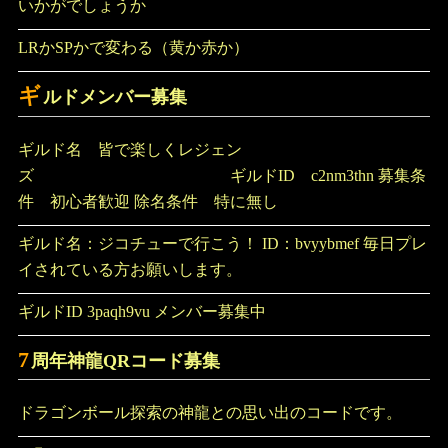
いかがでしょうか
LRかSPかで変わる（黄か赤か）
ギ
ルドメンバー募集
ギルド名 皆で楽しくレジェン
ズ ギルドID c2nm3thn 募集条
件 初心者歓迎 除名条件 特に無し
ギルド名：ジコチューで行こう！ ID：bvyybmef 毎日プレ
イされている方お願いします。
ギルドID 3paqh9vu メンバー募集中
7
周年神龍QRコード募集
ドラゴンボール探索の神龍との思い出のコードです。