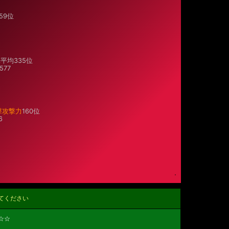
59位
平均335位
577
撃攻撃力
160位
6
てください
☆☆