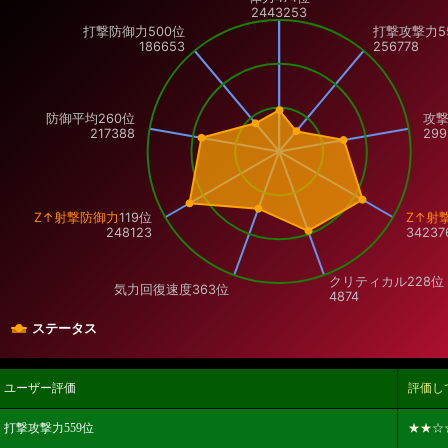
2443253
打撃防御力
500位
打撃攻撃力
5
186653
256778
防御平均260位
攻撃
217388
299
Z↑射撃防御力
119位
Z↑射
248123
34237
クリティカル
228位
気力回復速度
363位
4874
ステータス
ユーザー評価
評価し
打撃攻撃力559位
★★
☆