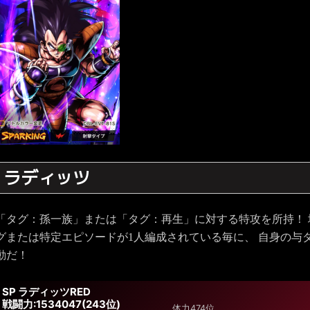
ラディッツ
「タグ：孫一族」または「タグ：再生」に対する特攻を所持！
グまたは特定エピソードが1人編成されている毎に、 自身の与ダ
動だ！
SP ラディッツRED
戦闘力:1534047(243位)
体力
474位