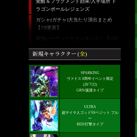
覚醒＆フラグメント効果/入手場所 ド
ラゴンボールレジェンズ
ガシャ(ガチャ)大当たり演出まとめ
【7/8更新】
最強パーティーとランキング！【5/24
更新】
新規キャラクター(
全
)
【ドラゴンボールレジェンズ】全キャ
ラクター画像リスト＆絞り込み検索
SPARKING
ULTRA 超サイヤ人ゴッドSSベジット
ヴァドス 8周年イベント限定
RED赤属性 レベル5000フルブースト
(26’7/22)
GRN/援護タイプ
限界突破★7+
好きなキャラから選ぶチーム編成【パ
ULTRA
ーティー】
超サイヤ人ゴッドSSベジット ブル
ー
ULTRA!!-超サイヤ人ゴッドSSベジッ
RED/打撃タイプ
ト