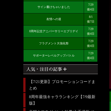
7/29
サイン書けちゃいました
後4日
8/1
友情への道
後7日
7/29
8周年記念アニバーサリーエブリデイ
後4日
7/29
フラグメント大強化祭
後4日
7/29
サポーターレベルアップバトル
後4日
add
人気・注目の記事
【7/21更新】プロモーションコードま
とめ
8周年最強キャラランキング【7/9最新
版】