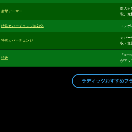
敵の射
射撃アーマー
殺、究
特殊カバーチェンジ無効化
コンボ
カバー
特殊カバーチェンジ
収・無
「Ar
特攻
がアッ
ラディッツおすすめフ