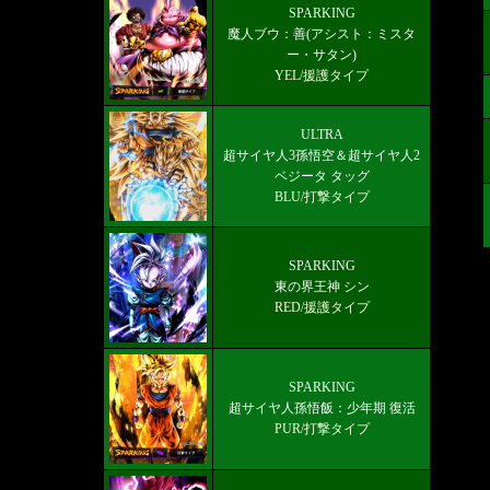
最新メインストーリー「第19部3章
SPARKING
魔人ブウ：善(アシスト：ミスタ
(6/10)」配信【更新履歴】
ー・サタン)
YEL/援護タイプ
ULTRA
超サイヤ人3孫悟空＆超サイヤ人2
ベジータ タッグ
BLU/打撃タイプ
SPARKING
東の界王神 シン
RED/援護タイプ
SPARKING
超サイヤ人孫悟飯：少年期 復活
PUR/打撃タイプ