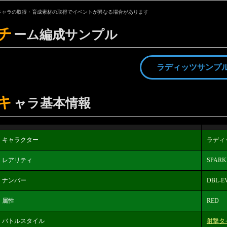
キャラの取得・育成素材の取得でイベントが異なる場合があります
チ
ーム編成サンプル
ラディッツサンプ
キ
ャラ基本情報
キャラクター
ラディ
レアリティ
SPARK
ナンバー
DBL-EV
属性
RED
バトルスタイル
射撃タ