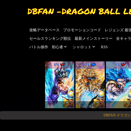
DBFAN -DRAGON BALL L
攻略データベース
プロモーションコード
レジェンズ 最
セールスランキング順位
最新メインストーリー
全キャ
バトル操作
初心者
シャロット
RSS
UL
UL
UL
DBFAN-ドラ