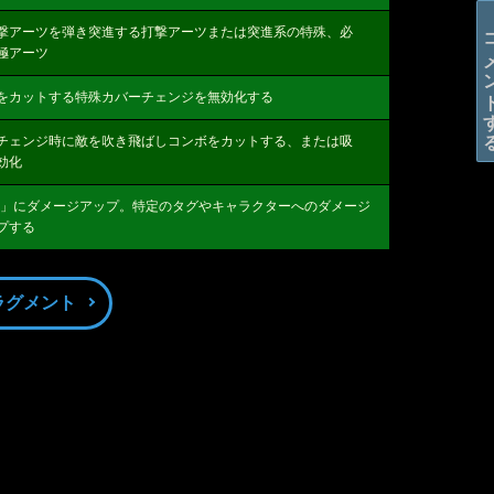
コメン
撃アーツを弾き突進する打撃アーツまたは突進系の特殊、必
極アーツ
をカットする特殊カバーチェンジを無効化する
チェンジ時に敵を吹き飛ばしコンボをカットする、または吸
効化
ray」にダメージアップ。特定のタグやキャラクターへのダメージ
プする
ラグメント