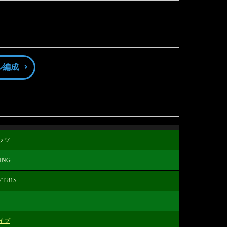
ル編成
ッツ
ING
T-81S
イプ