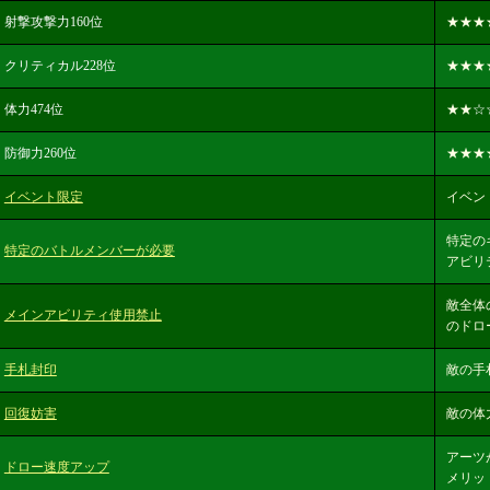
射撃攻撃力160位
★★★
クリティカル228位
★★★
体力474位
★★
☆
防御力260位
★★★
イベント限定
イベン
特定の
特定のバトルメンバーが必要
アビリ
敵全体
メインアビリティ使用禁止
のドロ
手札封印
敵の手
回復妨害
敵の体
アーツ
ドロー速度アップ
メリッ