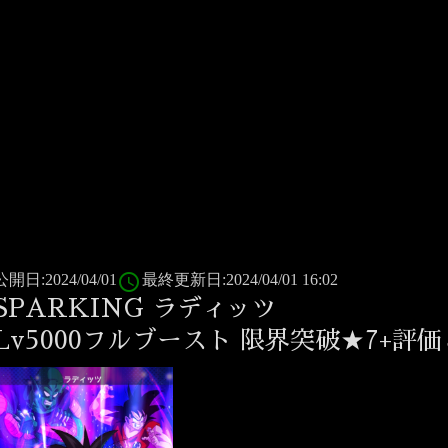
access_time
公開日:2024/04/01
最終更新日:2024/04/01 16:02
SPARKING ラディッツ
Lv5000フルブースト 限界突破★7+評