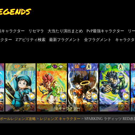
EGENDS
強キャラクター
リセマラ
大当たり演出まとめ
PvP最強キャラクター
リ
ラクター
Zアビリティ検索
最新フラグメント
全フラグメント
キャラクタ
SP
LR
LL
LR
全キャラクター
ゴンボールレジェンズ攻略
>
レジェンズ キャラクター
>
SPARKING ラディッツ RE