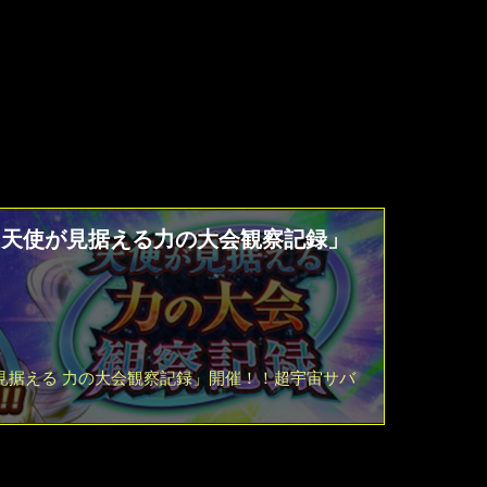
「天使が見据える力の大会観察記録」
見据える 力の大会観察記録」開催！！超宇宙サバ