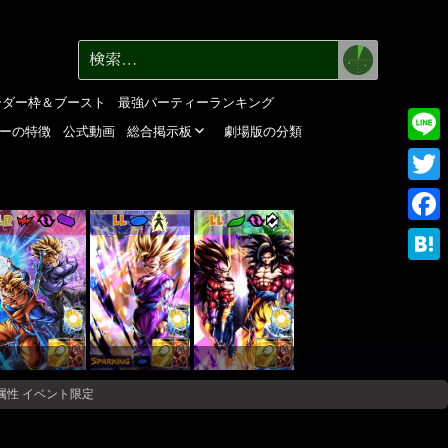
検
検
索
索:
ーダー枠＆ブースト
最強パーティーランキング
ーの特徴
公式動画
総合掲示板
劇場版の分類
Line
Twitte
LR
LL
LL
Faceb
Haten
D赤属性 イベント限定