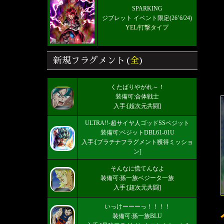
SPARKING
ジブレット イベント限定(26’6/24)
YEL/打撃タイプ
新規フラグメント(
全
)
くたばりやがれ～！
装備可:合体戦士
入手:[超次元共闘]
ULTRA!!-超サイヤ人ゴッドSSベジット
装備可:ベジットDBL61-01U
入手:[プラチナフラグメント獲得ミッショ
ン]
そんなに慌てんなよ
装備可:孫一族ベジータ一族
入手:[超次元共闘]
いっけーーーっ！！！！
装備可:孫一族BLU