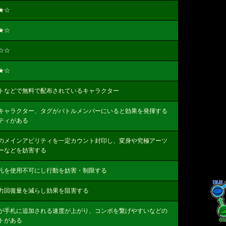
★
☆
★
☆
☆☆
★
☆
トなどで無料で配布されているキャラクター
キャラクター、タグがバトルメンバーにいると効果を発揮する
ティがある
のメインアビリティを一定カウント封印し、変身や究極アーツ
ーなどを妨害する
札を使用不可にし行動を妨害・制限する
力回復量を減らし効果を阻害する
が手札に追加される速度が上がり、コンボを繋げやすいなどの
トがある