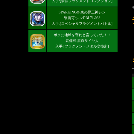
入手:[最強フラグメントコレクション]
SPARKING!!-東の界王神シン
装備可:シンDBL71-03S
入手:[スペシャルフラグメントバトル]
ボクに地球を守れと言っていた！！
装備可:混血サイヤ人
入手:[フラグメントメダル交換所]