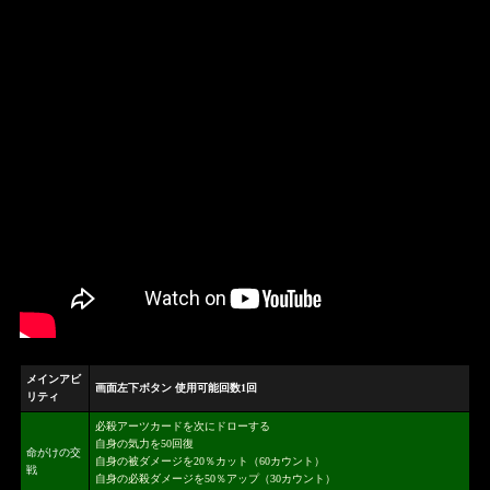
メインアビ
画面左下ボタン 使用可能回数1回
リティ
必殺アーツカードを次にドローする
自身の気力を50回復
命がけの交
自身の被ダメージを20％カット（60カウント）
戦
自身の必殺ダメージを50％アップ（30カウント）