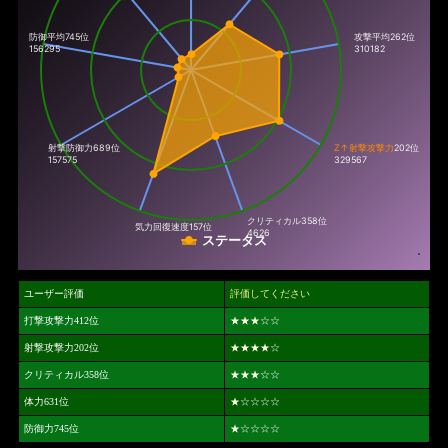
防御平均745位
攻撃平均262位
156295
310182
射撃防御力
689位
Z↑射撃攻撃力
202位
157575
329567
クリティカル
358位
気力回復速度
157位
4626
ステータス
ユーザー評価
評価してください
打撃攻撃力412位
★★★
☆☆
射撃攻撃力202位
★★★★
☆
クリティカル358位
★★★
☆☆
体力631位
★
☆☆☆☆
防御力745位
★
☆☆☆☆