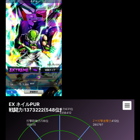
EX ネイルPUR
戦闘力:1373222(548位)
体力
631位
2356412
打撃防御力
726位
Z↑打撃攻撃力
412位
155015
290797