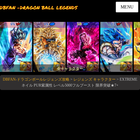
DBFAN -DRAGON BALL LEGENDS
MENU
UL
UL
LR
UL
全キャラクター
DBFAN-ドラゴンボールレジェンズ攻略
>
レジェンズ キャラクター
>
EXTREME
ネイル PUR紫属性 レベル5000フルブースト 限界突破★7+