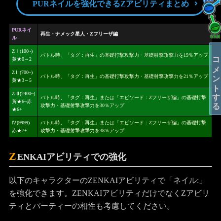
PURネイルを強化できるZアビリティまとめ
PURネイ
再生・ナメック星人・Zフリーザ編
ル
ZⅠ(100~)
コメントする
バトル時、「タグ：再生」の基礎打撃攻撃力・基礎射撃攻撃力を19％アップ
黄★0～2
ZⅡ(700~)
バトル時、「タグ：再生」の基礎打撃攻撃力・基礎射撃攻撃力を21％アップ
黄★3～5
ZⅢ(2400~)
バトル時、「タグ：再生」または「エピソード：Zフリーザ編」の基礎打撃
黃★6~赤
攻撃力・基礎射撃攻撃力を30％アップ
★6+
Ⅳ(9999)
バトル時、「タグ：再生」または「エピソード：Zフリーザ編」の基礎打撃
赤★7+
攻撃力・基礎射撃攻撃力を38％アップ
Z
ENKAIアビリティでの強化
以下のキャラクターのZENKAIアビリティで「ネイル:」
を強化できます。ZENKAIアビリティだけでなくZアビリ
ティとパーティーの相性も考慮してください。