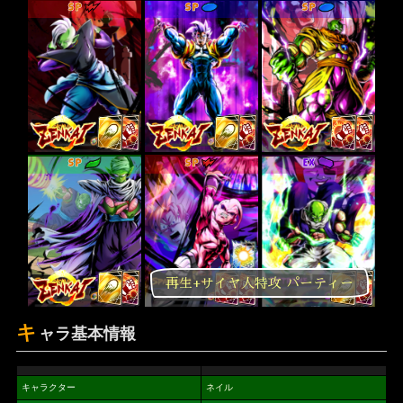
SP
SP
SP
SP
SP
EX
再生+サイヤ人特攻 パーティー
キ
ャラ基本情報
キャラクター
ネイル