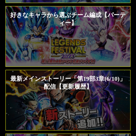
好きなキャラから選ぶチーム編成【パーテ
ィー】
最新メインストーリー「第19部3章(6/10)」
配信【更新履歴】