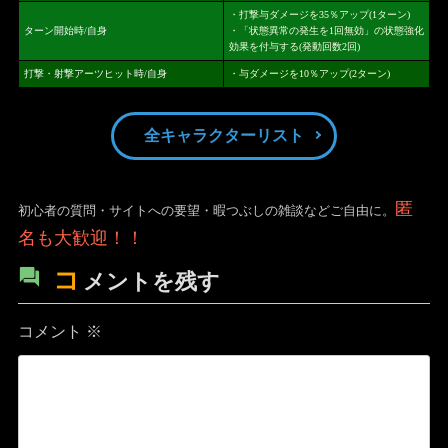
・打撃与ダメージを35％アップ(1ターン)
ターン開始時/自身
・「状態異常の発生を1回無効」の状態強化
効果を付与する(発動回数2回)
打撃・射撃アーツヒット時/自身
・与ダメージを10％アップ(2ターン)
全キャラクターリスト
匿
初心者の質問・サイトへの要望・暇つぶしの雑談などご自由に。
名も大歓迎！！
コ
メントを残す
コメント
※