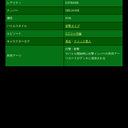
レアリティ
EXTREME
ナンバー
DBL16-03E
属性
PUR
バトルスタイル
射撃タイプ
エピソード
Zフリーザ編
キャラクタータグ
再生
・
ナメック星人
打撃 / 射撃
※バトル開始時に出撃メンバーの所持アー
所持アーツ
ツカードがデッキに追加される