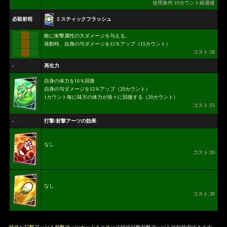
使用条件:10カウント経過後
ミスティックフラッシュ
必殺射程
敵に衝撃属性の大ダメージを与える。
発動時、自身の与ダメージを15％アップ（15カウント）
コスト:50
-
再生力
自身の体力を10％回復
自身の与ダメージを15％アップ（20カウント）
1カウント毎に味方の体力が徐々に回復する（20カウント）
コスト:15
-
打撃/射撃アーツの効果
なし
コスト:20
なし
コスト:30