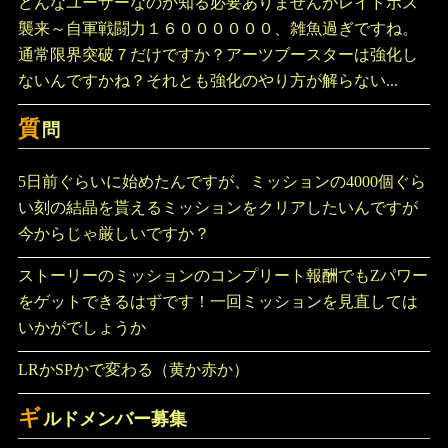
どんなユーザーなのか知る必要ありませんがレイドボス
襲来～自軍戦闘力１６００００００、雑魚過ぎですね。
通常限界突破７だけですか？アーツブースターは強化し
ないんですかね？それとも強化のやり方が解らない...
質
問
5日前ぐらいに始めたんですが、ミッションの4000個ぐら
い刻の結晶を貰えるミッションをクリアしたいんですが
今からじゃ厳しいですか？
ストーリーのミッションのコンプリート報酬でもZパワー
をゲットできるはずです！一回ミッションを見直しては
いかがでしょうか
LRかSPかで変わる（黄か赤か）
ギ
ルドメンバー募集