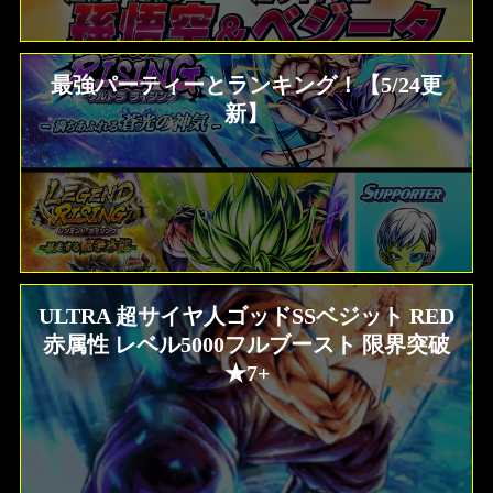
最強パーティーとランキング！【5/24更
新】
ULTRA 超サイヤ人ゴッドSSベジット RED
赤属性 レベル5000フルブースト 限界突破
★7+