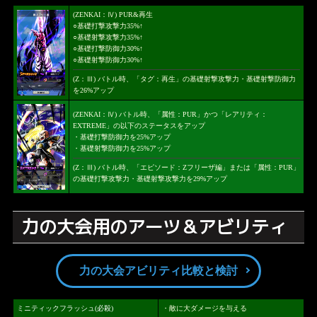
(ZENKAI：Ⅳ) PUR&再生
○基礎打撃攻撃力35%↑
○基礎射撃攻撃力35%↑
○基礎打撃防御力30%↑
○基礎射撃防御力30%↑
(Z：Ⅲ) バトル時、「タグ：再生」の基礎射撃攻撃力・基礎射撃防御力
を26%アップ
(ZENKAI：Ⅳ) バトル時、「属性：PUR」かつ「レアリティ：
EXTREME」の以下のステータスをアップ
・基礎打撃防御力を25%アップ
・基礎射撃防御力を25%アップ
(Z：Ⅲ) バトル時、「エピソード：Zフリーザ編」または「属性：PUR」
の基礎打撃攻撃力・基礎射撃攻撃力を29%アップ
力の大会用のアーツ＆アビリティ
力の大会アビリティ比較と検討
ミニティックフラッシュ(必殺)
・敵に大ダメージを与える