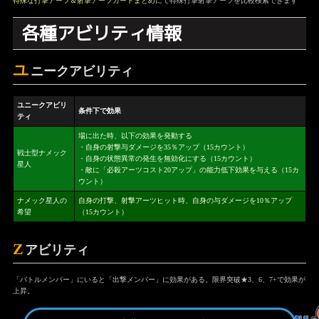
特殊な打撃アーツ＆射撃アーツカードまとめ
にて特殊打撃射撃アーツを比較検索できます
各種アビリティ情報
ユ
ニークアビリティ
ユニークアビリ
条件下で効果
ティ
場に出た時、以下の効果を発動する
・自身の射撃与ダメージを35％アップ（15カウント）
戦士型ナメック
・自身の状態異常の発生を無効化にする（15カウント）
星人
・敵に「必殺アーツコスト20アップ」の能力低下効果を与える（15カ
ウント）
ナメック星人の
自身の打撃、射撃アーツヒット時、自身の与ダメージを10％アップ
希望
（15カウント）
Z
アビリティ
「バトルメンバー」にいると「出撃メンバー」に効果がある。限界突破★3、6、7+で効果が
上昇。