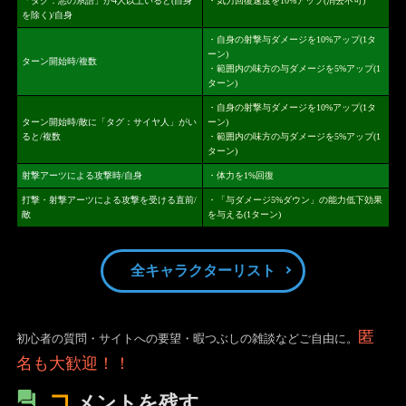
「タグ：悪の系譜」が4人以上いると(自身
・気力回復速度を10%アップ(消去不可)
を除く)/自身
・自身の射撃与ダメージを10%アップ(1タ
ーン)
ターン開始時/複数
・範囲内の味方の与ダメージを5%アップ(1
ターン)
・自身の射撃与ダメージを10%アップ(1タ
ターン開始時/敵に「タグ：サイヤ人」がい
ーン)
ると/複数
・範囲内の味方の与ダメージを5%アップ(1
ターン)
射撃アーツによる攻撃時/自身
・体力を1%回復
打撃・射撃アーツによる攻撃を受ける直前/
・「与ダメージ5%ダウン」の能力低下効果
敵
を与える(1ターン)
全キャラクターリスト
匿
初心者の質問・サイトへの要望・暇つぶしの雑談などご自由に。
名も大歓迎！！
コ
メントを残す