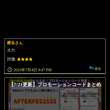
匿名さん
よ
り:
火力
評価:
返信
2023年7月4日 9:47 PM
【7/21更新】プロモーションコードまとめ