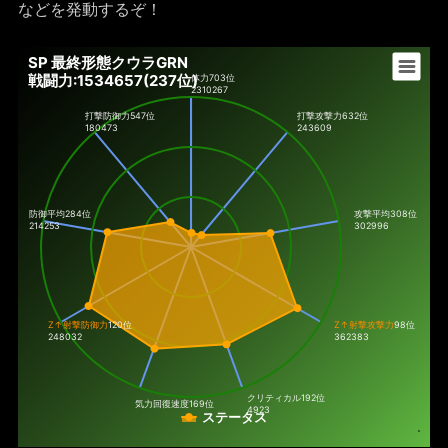
などを発動するぞ！
SP 最終形態クウラGRN
戦闘力:1534657(237位)
体力
703位
2310267
打撃防御力
547位
打撃攻撃力
632位
180473
243609
防御平均284位
攻撃平均308位
214253
302996
Z↑射撃防御力
120位
Z↑射撃攻撃力
98位
248032
362383
クリティカル
192位
気力回復速度
169位
4923
ステータス