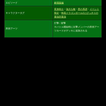
エピソード
劇場版編
変身戦士
・
強大な敵
・
悪の系譜
・
イベント
キャラクタータグ
限定
・
映画ドラゴンボールZとびっきりの
最強対最強
打撃 / 射撃
※バトル開始時に出撃メンバーの所持アー
所持アーツ
ツカードがデッキに追加される