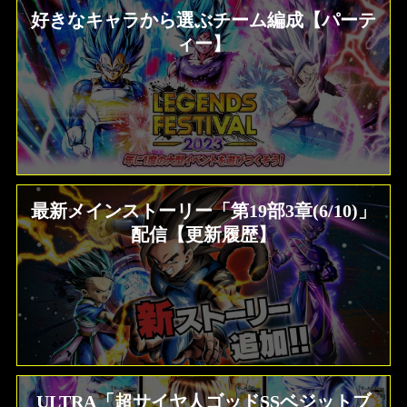
好きなキャラから選ぶチーム編成【パーテ
ィー】
最新メインストーリー「第19部3章(6/10)」
配信【更新履歴】
ULTRA「超サイヤ人ゴッドSSベジットブ