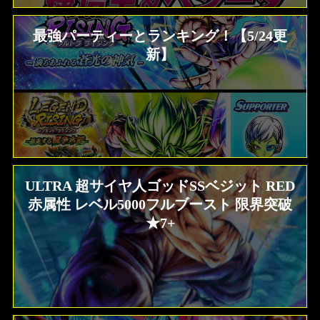
最強パーティーとランキング！【5/24更
新】
ULTRA 超サイヤ人ゴッドSSベジット RED
赤属性 レベル5000フルブースト 限界突破
★7+