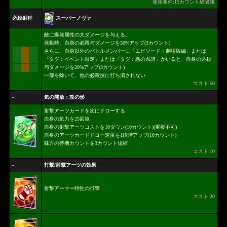
使用条件:15カウント経過後
スーパーノヴァ
必殺射程
敵に爆発属性の大ダメージを与える。
発動時、自身の必殺与ダメージを30%アップ(3カウント)
さらに、自身以外のバトルメンバーに「エピソード：劇場版編」または
「タグ：イベント限定」または「タグ：悪の系譜」がいると、自身の必殺
与ダメージを20%アップ(3カウント)
一部を除いて、他の必殺技に打ち消されない
コスト:50
-
気の開放：攻の形
射撃アーツカードを次にドローする
自身の気力を25回復
自身の射撃アーツコストを10ダウン(10カウント)(重複不可)
自身のアーツカードドロー速度を1段階アップ(10カウント)
味方の待機カウントを3カウント短縮
コスト:10
-
打撃/射撃アーツの効果
射撃アーマー特性の打撃
コスト:20