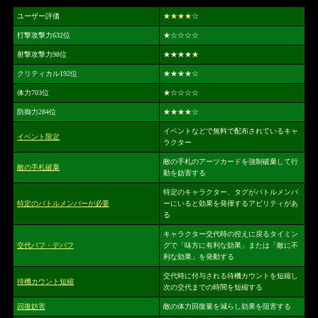
ユーザー評価
★★★★
☆
打撃攻撃力632位
★
☆☆☆☆
射撃攻撃力98位
★★★★★
クリティカル192位
★★★★
☆
体力703位
★
☆☆☆☆
防御力284位
★★★★
☆
イベントなどで無料で配布されているキャ
イベント限定
ラクター
敵の手札のアーツカードを強制破棄して行
敵の手札破棄
動を妨害する
特定のキャラクター、タグがバトルメンバ
特定のバトルメンバーが必要
ーにいると効果を発揮するアビリティがあ
る
キャラクター交代時の控えに戻るタイミン
交代バフ・デバフ
グで「味方に有利な効果」または「敵に不
利な効果」を発動する
交代時に付与される待機カウントを短縮し
待機カウント短縮
次の交代までの時間を短縮する
回復妨害
敵の体力回復量を減らし効果を阻害する