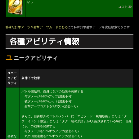
なし
コスト:30
特殊な打撃アーツ＆射撃アーツカードまとめ
にて特殊打撃射撃アーツを比較検索できます
各種アビリティ情報
ユ
ニークアビリティ
ユニー
クアビ
条件下で効果
リティ
バトル開始時、自身に以下の効果を発動する
・与ダメージを80%アップ(消去不可)
・被ダメージを60%カット(消去不可)
・射撃アーツコストを5ダウン(消去不可)
さらに、自身以外のバトルメンバーに「エピソード：劇場版編」または「タ
グ：イベント限定」または「タグ：悪の系譜」が1人編成されている毎に、自身
に以下の効果を発動する
・与ダメージを10%ずつアップ(消去不可)
容赦な
・気力回復速度を25%ずつアップ(消去不可)