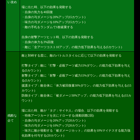
い攻め
場に出た時、以下の効果を発動する
・自身の気力を40回復
・自身の与ダメージを20%アップ(15カウント)
・味方の与ダメージを10%アップ(15カウント)
・敵の手札をランダムで1枚破棄する
自身の射撃アーツヒット時、以下の効果を発動する
・自身の体力を3%回復
・敵に「全アーツコスト10アップ」の能力低下効果を与える(5カウント)
敵と対峙する度に、敵のバトルスタイルに応じて以下の効果を発動する
打撃タイプ：敵に「打撃・必殺アーツ威力15%ダウン」の能力低下効果を与え
る(5カウント)
射撃タイプ：敵に「射撃・必殺アーツ威力15%ダウン」の能力低下効果を与え
る(5カウント)
援護タイプ：敵全体に「体力被回復量30%ダウン」の能力低下効果を与える(15
カウント)
防御タイプ：敵全体に「被ダメージ30%アップ」の能力低下効果を与える(15カ
ウント)
場に出た時、敵が「タグ：サイヤ人」の場合、以下の効果を発動する
残酷な
・特殊アーツカードを次にドローする(発動回数2回)
企て
・自身の与ダメージを20%アップ(20カウント)
・味方の与ダメージを10%アップ(20カウント)
・味方に敵が発動する「被ダメージカット」の効果を10%マイナスする能力強
化効果を付与する(20カウント)