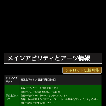
メインアビリティとアーツ情報
シャロット伝授可能
メインアビ
画面左下ボタン 使用可能回数1回
リティ
必殺アーツカードを次にドローする
自身の体力を30%回復&気力を50回復
宇宙最強の
自身の与ダメージを30%アップ(30カウント)
パワー
自身に敵が発動する「被ダメージカット」の効果を30%マイナスする能力
強化効果を付与する(30カウント)