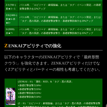
ZⅡ(700~)
バトル時、「エピソード：劇場版編」または「タグ：イベント限定」の基礎
黄★3～5
射撃攻撃力を22%アップ
ZⅢ(2400~)
バトル時、「エピソード：劇場版編」または「タグ：イベント限定」または
黃★6~赤
「タグ：悪の系譜」の基礎射撃攻撃力・基礎射撃防御力を29%アップ
★6+
Ⅳ(9999)
バトル時、「エピソード：劇場版編」または「タグ：イベント限定」または
赤★7+
「タグ：悪の系譜」の基礎射撃攻撃力・基礎射撃防御力を33%アップ
Z
ENKAIアビリティでの強化
以下のキャラクターのZENKAIアビリティで「最終形態
クウラ:」を強化できます。ZENKAIアビリティだけでな
くZアビリティとパーティーの相性も考慮してください。
(ZENKAI：Ⅳ) 「属性：RED」&「タグ：悪の系譜」
○基礎打撃攻撃力30%↑
○基礎射撃攻撃力35%↑
○基礎打撃防御力35%↑
○基礎射撃防御力30%↑
(Z：Ⅲ) 「エピソード：劇場版編」または「タグ：悪の系譜」の基礎射撃攻撃