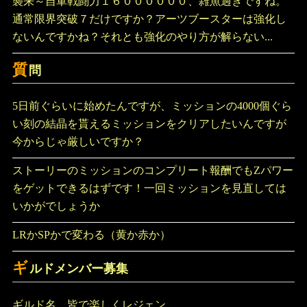
襲来～自軍戦闘力１６００００００、雑魚過ぎですね。
通常限界突破７だけですか？アーツブースターは強化し
ないんですかね？それとも強化のやり方が解らない...
質
問
5日前ぐらいに始めたんですが、ミッションの4000個ぐら
い刻の結晶を貰えるミッションをクリアしたいんですが
今からじゃ厳しいですか？
ストーリーのミッションのコンプリート報酬でもZパワー
をゲットできるはずです！一回ミッションを見直しては
いかがでしょうか
LRかSPかで変わる（黄か赤か）
ギ
ルドメンバー募集
ギルド名 皆で楽しくレジェン