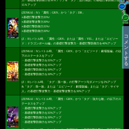
力・基礎射撃防御力を30％アップ＆「タグ：悪の系譜」の基礎打撃防御力を
15％アップ
(ZENKAI：Ⅳ) 「属性：GRN」かつ「タグ：DB」
○基礎打撃攻撃力35%↑
○基礎射撃攻撃力30%↑
○基礎打撃防御力35%↑
○基礎射撃防御力30%↑
コメントする
(Z：Ⅲ) バトル時、「属性：GRN」または「属性：YEL」または「エピソー
ド：ドラゴンボール編」の基礎打撃攻撃力・基礎打撃防御力を40%アップ
(ZENKAI：Ⅳ) バトル時、「属性：GRN」かつ「エピソード：劇場版編」の以
下のステータスをアップ
・基礎打撃攻撃力を35%アップ
・基礎射撃攻撃力を35%アップ
・基礎打撃防御力を30%アップ
・基礎射撃防御力を30%アップ
(Z：Ⅲ) バトル時、「タグ：孫一族」の打撃アーツ与ダメージを2%アップ
&「タグ：孫一族」または「エピソード：劇場版編」または「タグ：サイヤ
人」の基礎打撃攻撃力・基礎射撃攻撃力を30%アップ
(ZENKAI：Ⅳ) バトル時、「属性：GRN」かつ「タグ：強大な敵」の以下のス
テータスをアップ
・基礎打撃攻撃力を35%アップ
・基礎射撃攻撃力を35%アップ
・基礎打撃防御力を30%アップ
・基礎射撃防御力を30%アップ