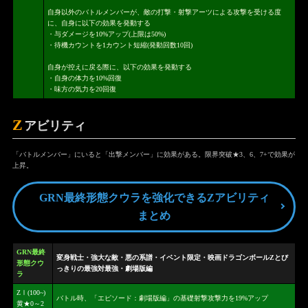
自身以外のバトルメンバーが、敵の打撃・射撃アーツによる攻撃を受ける度
に、自身に以下の効果を発動する
・与ダメージを10%アップ(上限は50%)
・待機カウントを1カウント短縮(発動回数10回)
自身が控えに戻る際に、以下の効果を発動する
・自身の体力を10%回復
・味方の気力を20回復
Z
アビリティ
「バトルメンバー」にいると「出撃メンバー」に効果がある。限界突破★3、6、7+で効果が
上昇。
GRN最終形態クウラを強化できるZアビリティ
まとめ
GRN最終
変身戦士・強大な敵・悪の系譜・イベント限定・映画ドラゴンボールZとび
形態クウ
っきりの最強対最強・劇場版編
ラ
ZⅠ(100~)
バトル時、「エピソード：劇場版編」の基礎射撃攻撃力を19%アップ
黄★0～2