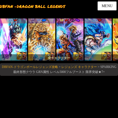
DBFAN -DRAGON BALL LEGENDS
MENU
UL
UL
LR
UL
全キャラクター
DBFAN-ドラゴンボールレジェンズ攻略
>
レジェンズ キャラクター
>
SPARKING
最終形態クウラ GRN属性 レベル5000フルブースト 限界突破★7+