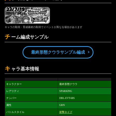
23/7/19
キャラの取得・育成素材の取得でイベントが異なる場合があります
チ
ーム編成サンプル
最終形態クウラサンプル編成
キ
ャラ基本情報
キャラクター
最終形態クウラ
レアリティ
SPARKING
ナンバー
DBL-EVT-68S
属性
GRN
バトルスタイル
射撃タイプ