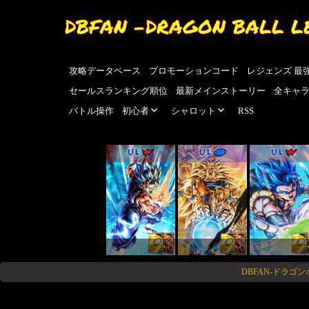
DBFAN -DRAGON BALL L
攻略データベース
プロモーションコード
レジェンズ 最
セールスランキング順位
最新メインストーリー
全キャ
バトル操作
初心者
シャロット
RSS
UL
UL
UL
DBFAN-ドラゴ