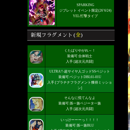
SPARKING
ジブレット イベント限定(26’6/24)
YEL/打撃タイプ
新規フラグメント(
全
)
くたばりやがれ～！
装備可:合体戦士
入手:[超次元共闘]
ULTRA!!-超サイヤ人ゴッドSSベジット
装備可:ベジットDBL61-01U
入手:[プラチナフラグメント獲得ミッショ
ン]
そんなに慌てんなよ
装備可:孫一族ベジータ一族
入手:[超次元共闘]
いっけーーーっ！！！！
装備可:孫一族BLU