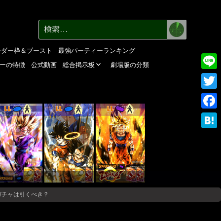
検
検
索
索:
ーダー枠＆ブースト
最強パーティーランキング
ーの特徴
公式動画
総合掲示板
劇場版の分類
Line
Twitte
LL
LL
LL
Faceb
Haten
ガチャは引くべき？