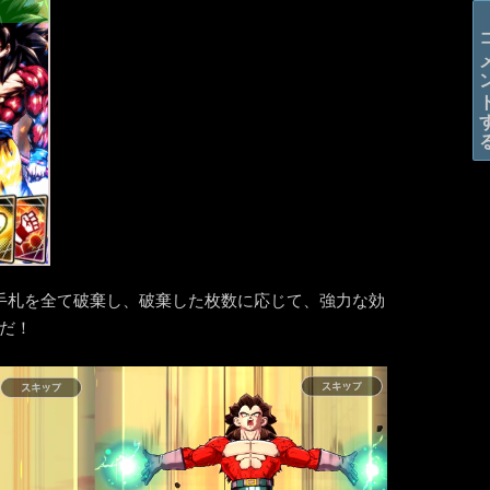
コメン
手札を全て破棄し、破棄した枚数に応じて、強力な効
だ！