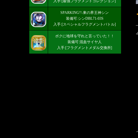
入手:[最強フラグメントコレクション]
SPARKING!!-東の界王神シン
装備可:シンDBL71-03S
入手:[スペシャルフラグメントバトル]
ボクに地球を守れと言っていた！！
装備可:混血サイヤ人
入手:[フラグメントメダル交換所]