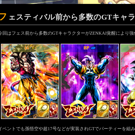
フ
ェスティバル前から多数のGTキャ
今回はフェス前から多数のGTキャラクターがZENKAI覚醒により強
LL
SP
イベントでも孫悟空や超17号などが実装されGTでパーティーを組