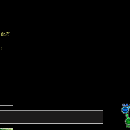
ト配布
！