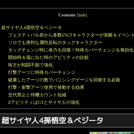
Contents
[
hide
]
超サイヤ人4孫悟空＆ベジータ
フェスティバル前から多数のGTキャラクターが覚醒＆イベン
ソロでも便利な属性反転のタッグキャラクター
タッグチェンジ時に体力を回復！特殊カバーチェンジを無効化
開始時＆場に出た時のアビリティの比較
味方が戦闘不能で強化
打撃アーツに特殊カバーチェンジ
破棄したアーツの数でバニシングゲージを回復する必殺
打撃・射撃アーツ使用で発動する効果
交代禁止と待機カウント短縮
ZアビリティはGTとサイヤ人の強化
超サイヤ人4孫悟空＆ベジータ