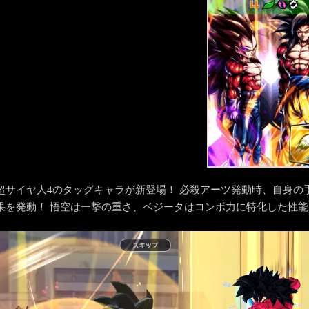
LL
超サイヤ人4のタッグキャラが新登場！ 必殺アーツ発動時、自身の
果を発動！ 悟空は一撃の重さ、ベジータはコンボ力に特化した性能