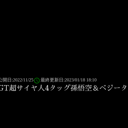
access_time
公開日:2022/11/25
最終更新日:2023/01/18 18:10
GT超サイヤ人4タッグ孫悟空＆ベジー