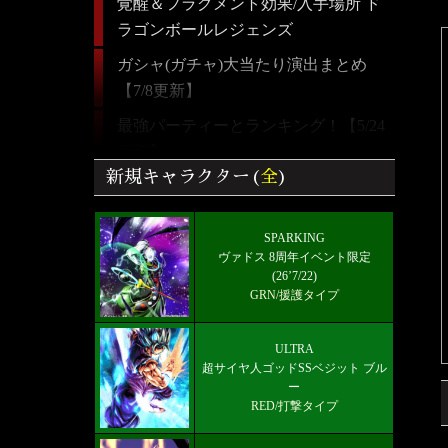
覚醒＆フラグメント効果/入手場所 ド
ラゴンボールレジェンズ
ガシャ(ガチャ)大当たり演出まとめ
【7/8更新】
最強パーティーとランキング！【5/24
更新】
新規キャラクター(
全
)
【ドラゴンボールレジェンズ】全キャ
ラクター画像リスト＆絞り込み検索
SPARKING
好きなキャラから選ぶチーム編成【パ
ヴァドス 8周年イベント限定
ーティー】
(26’7/22)
GRN/援護タイプ
ULTRA 超サイヤ人ゴッドSSベジット
RED赤属性 レベル5000フルブースト
ULTRA
限界突破★7+
超サイヤ人ゴッドSSベジット ブル
ー
最新メインストーリー「第19部3章
RED/打撃タイプ
(6/10)」配信【更新履歴】