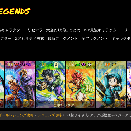
EGENDS
強キャラクター
リセマラ
大当たり演出まとめ
PvP最強キャラクター
リ
ラクター
Zアビリティ検索
最新フラグメント
全フラグメント
キャラクタ
LR
LR
LR
SP
全キャラクター
ンボールレジェンズ攻略
>
レジェンズ攻略
>
GT超サイヤ人4タッグ孫悟空＆ベジータ