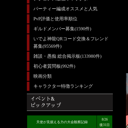
パーティー編成オススメと人気
PvP評価と使用率順位
ギルドメンバー募集(1590件)
いでよ神龍QRコード交換＆フレンド
募集(95569件)
雑談・愚痴 総合掲示板(133980件)
初心者質問板(992件)
映画分類
キャラクター特徴ランキング
イベント&
ピックアップ
8/26
天使が見据える力の大会観察記録
後31日