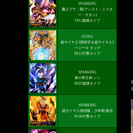
ULTRA!!-超サイヤ人ゴッドSSベジッ
SPARKING
魔人ブウ：善(アシスト：ミスタ
ト
ー・サタン)
YEL/援護タイプ
ULTRA
超サイヤ人3孫悟空＆超サイヤ人2
ベジータ タッグ
BLU/打撃タイプ
SPARKING
東の界王神 シン
RED/援護タイプ
SPARKING
超サイヤ人孫悟飯：少年期 復活
PUR/打撃タイプ