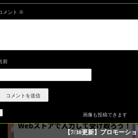
コメント
※
名前
画像も投稿できます
【7/30更新】プロモー