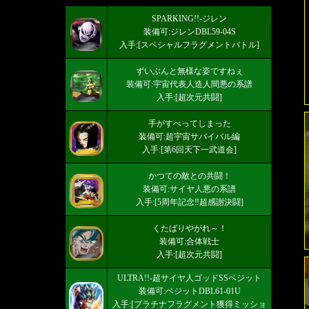
SPARKING!!-ジレン
装備可:ジレンDBL59-04S
入手:[スペシャルフラグメントバトル]
ずいぶんと無様な姿ですねぇ
装備可:宇宙代表人造人間悪の系譜
入手:[超次元共闘]
手がすべってしまった
装備可:超宇宙サバイバル編
入手:[第6回天下一武道会]
かつての敵との共闘！
装備可:サイヤ人悪の系譜
入手:[5周年記念‼超感謝決闘]
くたばりやがれ～！
装備可:合体戦士
入手:[超次元共闘]
ULTRA!!-超サイヤ人ゴッドSSベジット
装備可:ベジットDBL61-01U
入手:[プラチナフラグメント獲得ミッショ