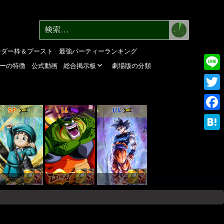
検
検
索
索:
ーダー枠＆ブースト
最強パーティーランキング
ーの特徴
公式動画
総合掲示板
劇場版の分類
Line
Twitte
SP
LL
UL
Faceb
Haten