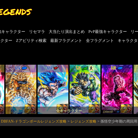
EGENDS
強キャラクター
リセマラ
大当たり演出まとめ
PvP最強キャラクター
リ
ラクター
Zアビリティ検索
最新フラグメント
全フラグメント
キャラクタ
UL
UL
LR
LR
全キャラクター
DBFAN-ドラゴンボールレジェンズ攻略
>
レジェンズ攻略
>
孫悟空少年期の周回用