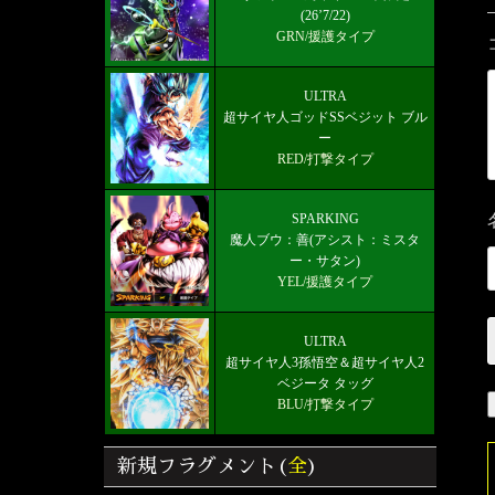
(26’7/22)
GRN/援護タイプ
ULTRA
超サイヤ人ゴッドSSベジット ブル
ー
RED/打撃タイプ
SPARKING
魔人ブウ：善(アシスト：ミスタ
ー・サタン)
YEL/援護タイプ
ULTRA
超サイヤ人3孫悟空＆超サイヤ人2
ベジータ タッグ
BLU/打撃タイプ
新規フラグメント(
全
)