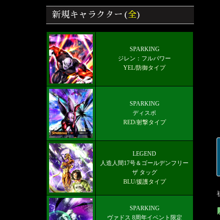
版】
新規キャラクター(
全
)
覚醒＆フラグメント効果/入手場所 ド
ラゴンボールレジェンズ
雑談/質問ドラゴンボールレジェンズ
SPARKING
ジレン：フルパワー
掲示板
YEL/防御タイプ
好きなキャラから選ぶチーム編成【パ
ーティー】
SPARKING
最新メインストーリー「第19部4章
ディスポ
(8/5)」配信【更新履歴】
RED/射撃タイプ
LEGEND 人造人間17号＆ゴールデン
フリーザ タッグ
LEGEND
人造人間17号＆ゴールデンフリー
ザ タッグ
BLU/援護タイプ
SPARKING
ヴァドス 8周年イベント限定