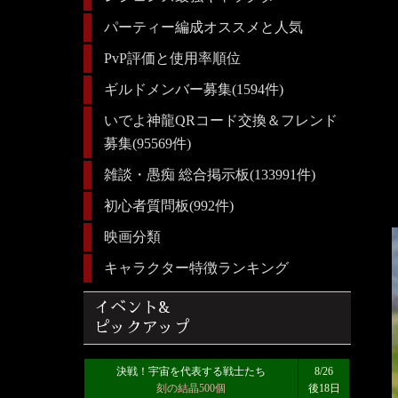
パーティー編成オススメと人気
PvP評価と使用率順位
ギルドメンバー募集(1594件)
いでよ神龍QRコード交換＆フレンド
募集(95569件)
雑談・愚痴 総合掲示板(133991件)
初心者質問板(992件)
映画分類
キャラクター特徴ランキング
イベント&
ピックアップ
決戦！宇宙を代表する戦士たち
8/26
刻の結晶500個
後18日