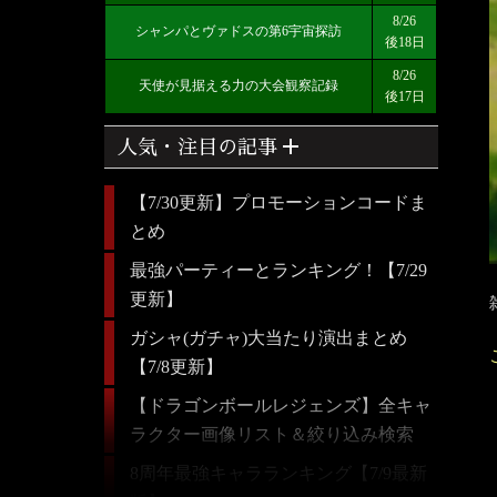
8/26
シャンパとヴァドスの第6宇宙探訪
後18日
8/26
天使が見据える力の大会観察記録
後17日
add
人気・注目の記事
【7/30更新】プロモーションコードま
とめ
最強パーティーとランキング！【7/29
更新】
ガシャ(ガチャ)大当たり演出まとめ
【7/8更新】
【ドラゴンボールレジェンズ】全キャ
ラクター画像リスト＆絞り込み検索
8周年最強キャラランキング【7/9最新