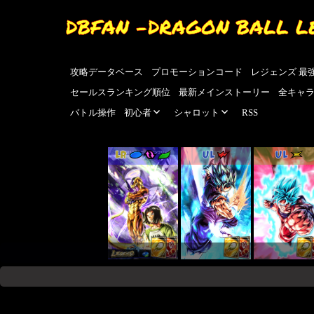
DBFAN -DRAGON BALL L
攻略データベース
プロモーションコード
レジェンズ 最
セールスランキング順位
最新メインストーリー
全キャ
バトル操作
初心者
シャロット
RSS
LR
UL
UL