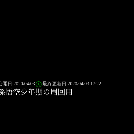
access_time
公開日:2020/04/03
最終更新日:2020/04/03 17:22
孫悟空少年期の周回用