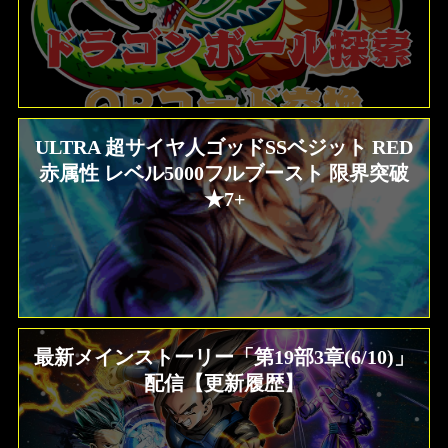
ULTRA 超サイヤ人ゴッドSSベジット RED
赤属性 レベル5000フルブースト 限界突破
★7+
最新メインストーリー「第19部3章(6/10)」
配信【更新履歴】