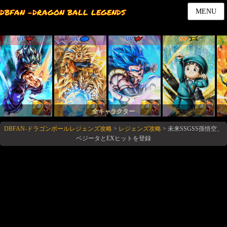
DBFAN -DRAGON BALL LEGENDS
MENU
UL
UL
UL
SP
全キャラクター
DBFAN-ドラゴンボールレジェンズ攻略
>
レジェンズ攻略
>
未来SSGSS孫悟空、
ベジータとEXヒットを登録