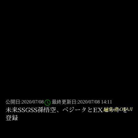
access_time
公開日:2020/07/08
最終更新日:2020/07/08 14:11
編集者:OYAJI
未来SSGSS孫悟空、ベジータとEXヒットを
登録