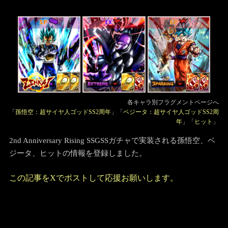
EX
SP
SP
各キャラ別フラグメントページへ
「
孫悟空：超サイヤ人ゴッドSS2周年
」「
ベジータ：超サイヤ人ゴッドSS2周
年
」「
ヒット
」
2nd Anniversary Rising SSGSSガチャで実装される孫悟空、ベ
ジータ、ヒットの情報を登録しました。
この記事をXでポストして応援お願いします。