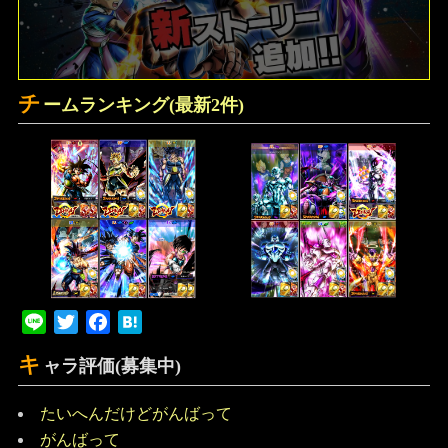
チ
ームランキング(最新2件)
Line
Twitter
Facebook
Hatena
キ
ャラ評価(募集中)
たいへんだけどがんばって
がんばって