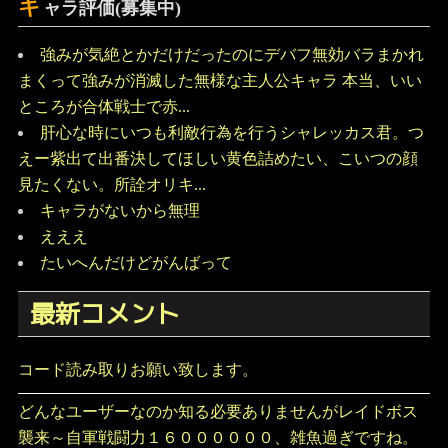
キ
ャラ評価(募集中)
強みが気絶とかだけだったのにデバフ無効バラまかれ
まくって強みが消滅した無様な主人公キャラ 本当、いい
ところが合体戦士で赤...
肝心な時にいつも利敵行為を行うシャレッカス君。つ
えー紫出て出番決してほしい黄色詰めたい、こいつの顔
見たくない。所詮オリキ...
キャラがないから無理
えええ
たいへんだけどがんばって
最新コメント
コード読み取りお願い致します。
どんなユーザーなのか知る必要ありませんがレイドボス
襲来～自軍戦闘力１６００００００、雑魚過ぎですね。