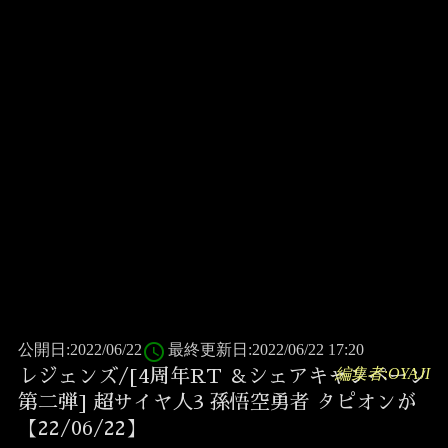
access_time
公開日:2022/06/22
最終更新日:2022/06/22 17:20
編集者:OYAJI
レジェンズ/[4周年RT ＆シェアキャンペーン
第二弾] 超サイヤ人3 孫悟空勇者 タピオンが
【22/06/22】