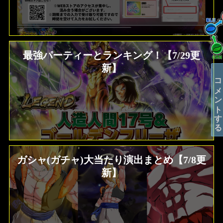
最強パーティーとランキング！【7/29更
新】
コメントする
ガシャ(ガチャ)大当たり演出まとめ【7/8更
新】