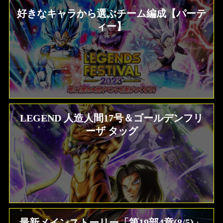
好きなキャラから選ぶチーム編成【パーテ
ィー】
LEGEND 人造人間17号＆ゴールデンフリ
ーザ タッグ
最新メインストーリー「第19部4章(8/5)」