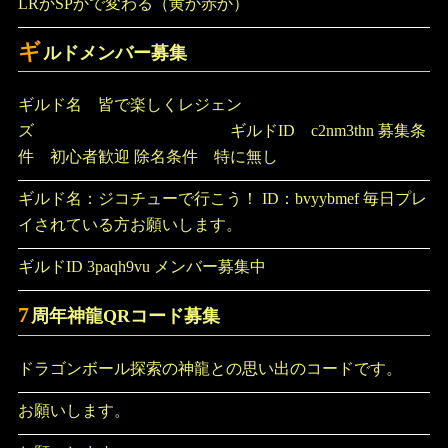
LRかSPかで変わる（黄か赤か）
ギ
ルドメンバー募集
ギルド名 皆で楽しくレジェン
ズ ギルドID c2nm3thn 募集条
件 初心者歓迎 除名条件 特に無し
ギルド名：ジコチューで行こう！ ID：bvyybmef 毎日プレ
イされている方お願いします。
ギルドID 3paqh9vu メンバー募集中
7
周年神龍QRコード募集
ドラゴンボール探索の神龍との思い出のコードです。
お願いします。