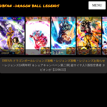
DBFAN -DRAGON BALL LEGENDS
MENU
LR
UL
UL
LL
全キャラクター
DBFAN-ドラゴンボールレジェンズ攻略
>
レジェンズ攻略
>
レジェンズお知らせ
>
レジェンズ/[4周年RT ＆シェアキャンペーン第二弾] 超サイヤ人3 孫悟空勇者 タ
ピオンが【22/06/22】