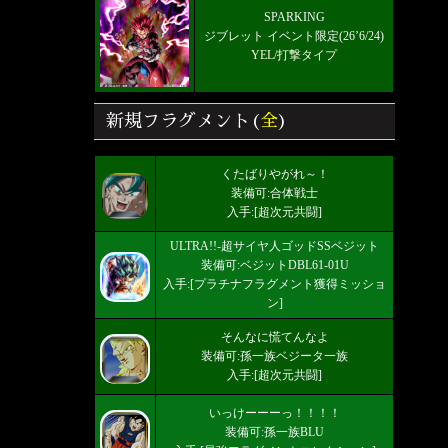
SPARKING
ジブレット イベント限定(26’6/24)
YEL/打撃タイプ
新規フラグメント(
全
)
くたばりやがれ～！
装備可:合体戦士
入手:[超次元共闘]
ULTRA!!-超サイヤ人ゴッドSSベジット
装備可:ベジットDBL61-01U
入手:[プラチナフラグメント獲得ミッショ
ン]
そんなに慌てんなよ
装備可:孫一族ベジータ一族
入手:[超次元共闘]
いっけーーーっ！！！！
装備可:孫一族BLU