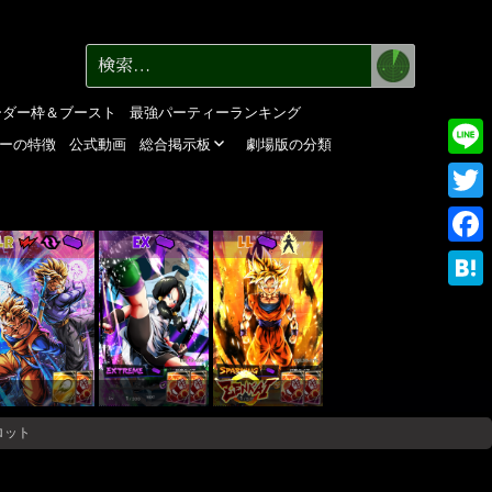
検
検
索
索:
ーダー枠＆ブースト
最強パーティーランキング
ーの特徴
公式動画
総合掲示板
劇場版の分類
Line
Twitte
LR
EX
LL
Faceb
Haten
ロット