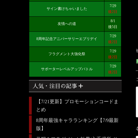
7/29
サイン書けちゃいました
後2日
8/1
友情への道
後5日
7/29
8周年記念アニバーサリーエブリデイ
後2日
7/29
フラグメント大強化祭
後2日
7/29
サポーターレベルアップバトル
後2日
add
人気・注目の記事
【7/21更新】プロモーションコードま
とめ
8周年最強キャラランキング【7/9最新
版】