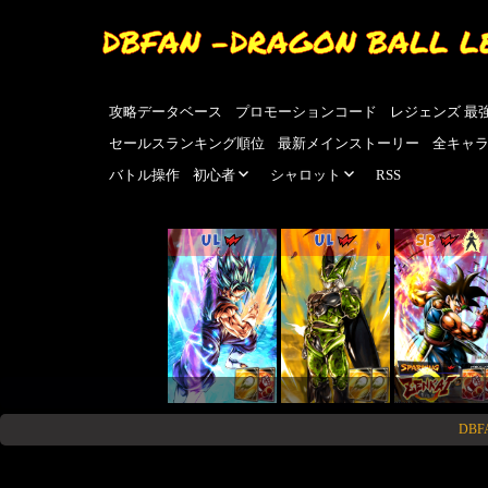
DBFAN -DRAGON BALL L
攻略データベース
プロモーションコード
レジェンズ 最
セールスランキング順位
最新メインストーリー
全キャ
バトル操作
初心者
シャロット
RSS
UL
UL
SP
DB