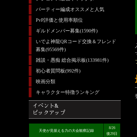
パーティー編成オススメと人気
PvP評価と使用率順位
ギルドメンバー募集(1590件)
いでよ神龍QRコード交換＆フレンド
募集(95569件)
雑談・愚痴 総合掲示板(133981件)
初心者質問板(992件)
映画分類
キャラクター特徴ランキング
イベント&
ピックアップ
8/26
天使が見据える力の大会観察記録
後29日