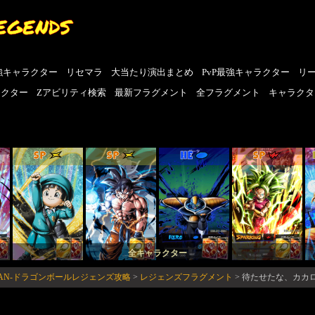
EGENDS
強キャラクター
リセマラ
大当たり演出まとめ
PvP最強キャラクター
リ
ラクター
Zアビリティ検索
最新フラグメント
全フラグメント
キャラクタ
SP
SP
HE
SP
全キャラクター
FAN-ドラゴンボールレジェンズ攻略
>
レジェンズフラグメント
>
待たせたな、カカ