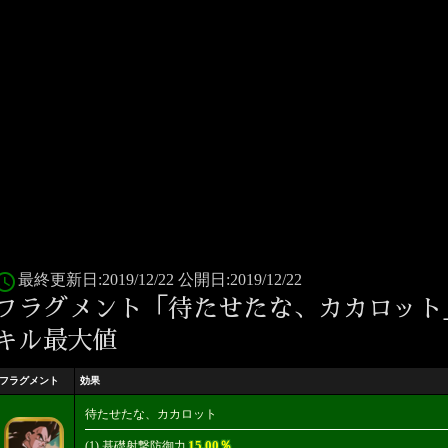
ess_time
最終更新日:2019/12/22 公開日:2019/12/22
フラグメント「待たせたな、カカロット
キル最大値
フラグメント
効果
待たせたな、カカロット
15.00％
(1) 基礎射撃防御力