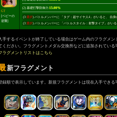
15.00%
(2) 基礎打撃防御力
GT
[ベビーの
(3:
選択
) バトルメンバーに 「タグ：超サイヤ人4」がいると、 自
逆襲]
(3:
選択
) バトルメンバーに 「バトルスタイル：射撃タイプ」がいる
入手するイベントが終了している場合はゲーム内のフラグメン
てください。フラグメントメダル交換所などに追加されている
フラグメントリストはこちら
最
新フラグメント
登録順で表示しています。新規フラグメントは現在入手できる