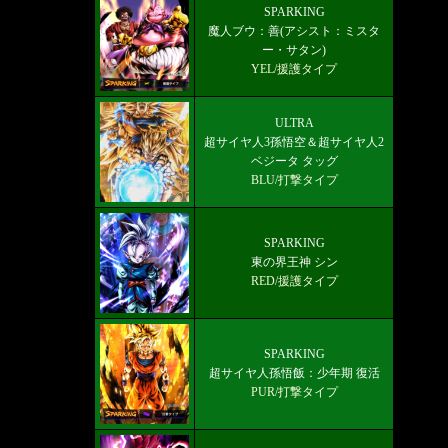
最新メインストーリー「第19部3章
SPARKING
魔人ブウ：善(アシスト：ミスタ
(6/10)」配信【更新履歴】
ー・サタン)
YEL/援護タイプ
ULTRA
超サイヤ人3孫悟空＆超サイヤ人2
ベジータ タッグ
BLU/打撃タイプ
SPARKING
東の界王神 シン
RED/援護タイプ
SPARKING
超サイヤ人孫悟飯：少年期 復活
PUR/打撃タイプ