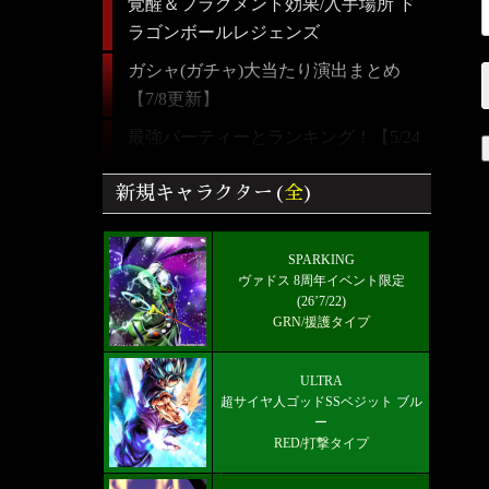
覚醒＆フラグメント効果/入手場所 ド
ラゴンボールレジェンズ
ガシャ(ガチャ)大当たり演出まとめ
【7/8更新】
最強パーティーとランキング！【5/24
更新】
新規キャラクター(
全
)
【ドラゴンボールレジェンズ】全キャ
ラクター画像リスト＆絞り込み検索
SPARKING
好きなキャラから選ぶチーム編成【パ
ヴァドス 8周年イベント限定
ーティー】
(26’7/22)
GRN/援護タイプ
ULTRA 超サイヤ人ゴッドSSベジット
RED赤属性 レベル5000フルブースト
ULTRA
限界突破★7+
超サイヤ人ゴッドSSベジット ブル
ー
雑談/質問ドラゴンボールレジェンズ
RED/打撃タイプ
掲示板