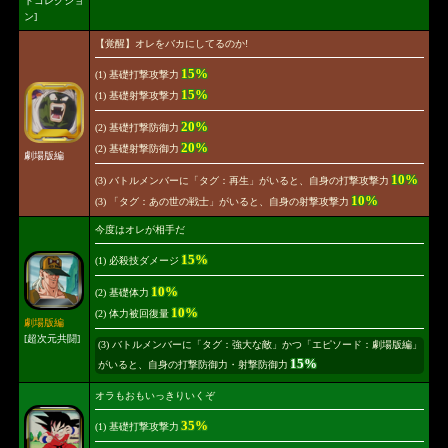
トコレクショ
ン]
【覚醒】オレをバカにしてるのか!
15%
(1) 基礎打撃攻撃力
15%
(1) 基礎射撃攻撃力
20%
(2) 基礎打撃防御力
20%
(2) 基礎射撃防御力
劇場版編
10%
(3) バトルメンバーに「タグ：再生」がいると、自身の打撃攻撃力
10%
(3) 「タグ：あの世の戦士」がいると、自身の射撃攻撃力
今度はオレが相手だ
15%
(1) 必殺技ダメージ
10%
(2) 基礎体力
10%
(2) 体力被回復量
劇場版編
[超次元共闘]
(3) バトルメンバーに「タグ：強大な敵」かつ「エピソード：劇場版編」
15%
がいると、自身の打撃防御力・射撃防御力
オラもおもいっきりいくぞ
35%
(1) 基礎打撃攻撃力