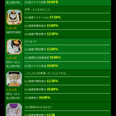
10.00％
(3) 超サイヤ人特防
造人間20号]
20号…どうかわたしに
17.50%
(1) 基礎クリティカル
15.00%
(2) 基礎射撃防御力
人造人間
[超時空決闘]
12.50%
(3) 基礎打撃攻撃力
ひゃはっ!!
15.00%
(1) 基礎打撃攻撃力
10.00%
(2) 基礎気力回復速度
人造人間
[恐るべき人
10.00%
(3) 超サイヤ人特攻
造人間19号]
…たしかに計算違いだったようだな…
12.50%
(1) 基礎打撃防御力
10.00%
(2) 基礎射撃攻撃力
人造人間
[恐るべき人
10.00%
(3) 基礎体力
造人間19号]
その意味がわかるかな?
12.50
(1) 基礎射撃攻撃力