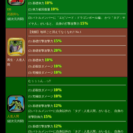
10%
(2) 基礎体力
10%
DB
(2) 体力被回復量
武器持ち
(3) バトルメンバーに「エピソード：ドラゴンボール編」 かつ「タグ：サ
[超次元共闘]
15%
イヤ人」がいると、 自身の打撃攻撃力
【覚醒】地球ごと消えてなくなれ!! No.1
15%
(1) 基礎打撃攻撃力
20%
(2) 基礎射撃攻撃力
10%
再生・人造人
(3) 基礎体力
間
10%
(3) 必殺技ダメージ
10%
(3) 究極技ダメージ
むぅぅぅん…っ!!
10%
(1) 必殺技ダメージ
10%
(1) 究極技ダメージ
12%
(2) 基礎射撃攻撃力
(2) バトルメンバーに自身以外の 「タグ：人造人間」がいると、 自身の
15%
人造人間
射撃防御力
[超次元共闘]
12%
(3) 基礎打撃攻撃力
(3) バトルメンバーに自身以外の 「タグ：人造人間」がいると、 自身の