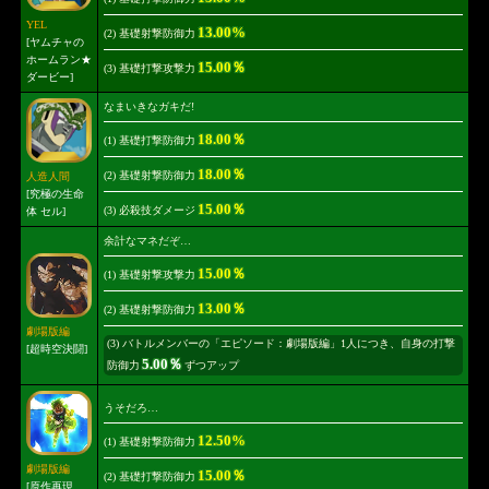
YEL
13.00%
(2) 基礎射撃防御力
[ヤムチャの
ホームラン★
15.00％
(3) 基礎打撃攻撃力
ダービー]
なまいきなガキだ!
18.00％
(1) 基礎打撃防御力
18.00％
(2) 基礎射撃防御力
人造人間
[究極の生命
15.00％
(3) 必殺技ダメージ
体 セル]
余計なマネだぞ…
15.00％
(1) 基礎射撃攻撃力
13.00％
(2) 基礎射撃防御力
劇場版編
(3) バトルメンバーの「エピソード：劇場版編」1人につき、自身の打撃
[超時空決闘]
5.00％
防御力
ずつアップ
うそだろ…
12.50%
(1) 基礎射撃防御力
劇場版編
15.00％
(2) 基礎打撃防御力
[原作再現