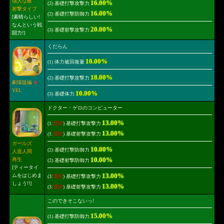
強大な敵
16.00%
(2) 基礎打撃攻撃力
射撃タイプ
16.00%
(2) 基礎打撃防御力
[素晴らしい!
なんという戦
20.00%
(3) 基礎射撃攻撃力
闘力!]
くだらん
10.00%
(1) 体力被回復量
18.00%
(2) 基礎打撃攻撃力
劇場版編
&
YEL
10.00%
(3) 基礎体力
ドクター・ゲロのコンピューター
13.00%
(1:
選択
) 基礎打撃攻撃力
13.00%
(1:
選択
) 基礎射撃攻撃力
ガールズ
10.00%
(2) 基礎打撃防御力
人造人間
10.00%
再生
(2) 基礎射撃防御力
[ティータイ
13.00%
ムをはじめま
(3:
選択
) 基礎打撃攻撃力
しょう!!]
13.00%
(3:
選択
) 基礎射撃攻撃力
このできそこないっ!
15.00%
(1) 基礎打撃防御力