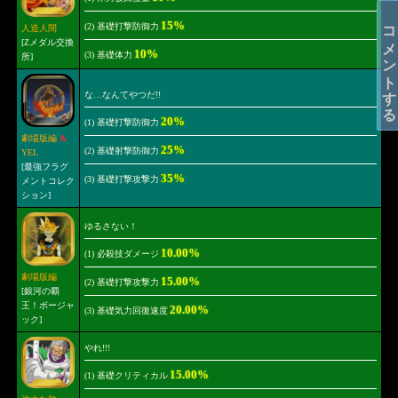
コメントする
15%
(2) 基礎打撃防御力
人造人間
[Zメダル交換
10%
(3) 基礎体力
所]
な…なんてやつだ!!
20%
(1) 基礎打撃防御力
劇場版編
&
25%
(2) 基礎射撃防御力
YEL
[最強フラグ
35%
(3) 基礎打撃攻撃力
メントコレク
ション]
ゆるさない！
10.00%
(1) 必殺技ダメージ
劇場版編
15.00%
(2) 基礎打撃攻撃力
[銀河の覇
王！ボージャ
20.00%
(3) 基礎気力回復速度
ック]
やれ!!!
15.00%
(1) 基礎クリティカル