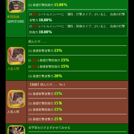
15.00%
(2) 基礎打撃防御力
(3:
選択
) バトルメンバーに「属性：打撃タイプ」がいると、 自身の打撃
劇場版編
10.00%
攻撃力
[超時空決闘]
(3:
選択
) バトルメンバーに「属性：防御タイプ」がいると、 自身の打撃
10.00%
防御力
頼んだぞ……
13%
(1) 基礎射撃攻撃力
15%
(2:
選択
) 基礎打撃防御力
15%
(2:
選択
) 基礎射撃防御力
人造人間
20%
(3) 基礎打撃攻撃力
【覚醒】頼んだぞ…… No.1
15%
(1) 基礎射撃攻撃力
15％
(2) 基礎打撃防御力
15%
(2) 基礎射撃防御力
人造人間
25％
(3) 基礎打撃攻撃力
全宇宙をひざまずかせてみせる