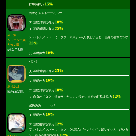
15%
打撃防御力
悟飯さぁぁぁーーんっ!!!
10%
(1) 基礎打撃防御力
35%
(1) 基礎射撃防御力
孫一族
(2) バトルメンバーに「タグ：未来」が2人以上いると、自身の射撃防御力
ベジータ一族
20%
人造人間
[超次元共闘]
10%
(3) 基礎体力
パン！
25%
(1) 基礎射撃防御力
10%
(2) 基礎体力
劇場版編
10%
(3) 基礎打撃攻撃力
[超時空決闘]
12%
(3) 自身が「タグ：混血サイヤ人」の場合、自身の打撃攻撃力
波あああーーーっ！
10%
(1) 基礎体力
12%
(2) 基礎射撃攻撃力
(2) バトルメンバーに「タグ：DAIMA」かつ「タグ：超サイヤ人」がいる
12%
と、自身の射撃攻撃力