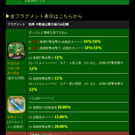
力を18%アップ
▶全フラグメント表示はこちらから
フラグメント
効果 ※数値は最大値のみ記載
ずいぶんと無様な姿ですねぇ
10%/10%
(1:
選択
) 基礎打撃攻撃力/必殺技ダメージ
10%/10%
(1:
選択
) 基礎射撃攻撃力 /必殺技ダメージ
12%
(2) 基礎打撃攻撃力
(2) バトルメンバーに「タグ：人造人間」がいると、自身の打撃攻撃力
宇宙代表
12%
人造人間
悪の系譜
12%
[超次元共闘]
(3) 基礎射撃攻撃力
(3) バトルメンバーに「タグ：悪の系譜」がいると、自身の射撃攻撃力
12%
くたばれーーーっ!
10.00%
(1) 基礎気力回復速度
12.00%
射撃タイプ
(2) 必殺技ダメージ
[ゴールドコ
20.00%
イン交換所]
(3) 基礎射撃攻撃力