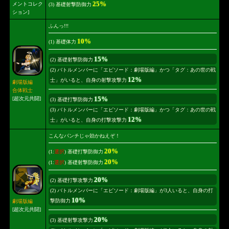
25%
メントコレク
(3) 基礎射撃防御力
ション]
ふんっ!!!
10%
(1) 基礎体力
15%
(2) 基礎射撃防御力
(2) バトルメンバーに「エピソード：劇場版編」かつ「タグ：あの世の戦
12%
士」がいると、自身の射撃攻撃力
劇場版編
合体戦士
15%
[超次元共闘]
(3) 基礎打撃防御力
(3) バトルメンバーに「エピソード：劇場版編」かつ「タグ：あの世の戦
12%
士」がいると、自身の打撃攻撃力
こんなパンチじゃ効かねえぞ！
20%
(1:
選択
) 基礎打撃防御力
20%
(1:
選択
) 基礎射撃防御力
20%
(2) 基礎打撃攻撃力
(2) バトルメンバーに「エピソード：劇場版編」が3人いると、自身の打
10%
撃防御力
劇場版編
[超次元共闘]
20%
(3) 基礎射撃攻撃力