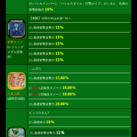
(3) バトルメンバーに「バトルスタイル：打撃タイプ」がいると、自身の
10%
射撃防御力
【覚醒】10倍かめはめ波! No.1
15%
(1) 基礎射撃攻撃力
15%
(2) 基礎射撃攻撃力
射撃タイプ
15%
(2) 基礎射撃防御力
[レジェンズ
メダル交換
15%
(3) 基礎射撃攻撃力
所]
15%
(3) 基礎射撃防御力
…ムダだ
15.00%
(1) 基礎射撃攻撃力
10.00%
(2:
選択
) 必殺技ダメージ
10.00%
人造人間
(2:
選択
) 究極技ダメージ
[超時空決闘]
20.00%
(3) 基礎射撃攻撃力
ピッコロさん‼
10%
(1) 基礎体力
12％
(2) 基礎射撃攻撃力