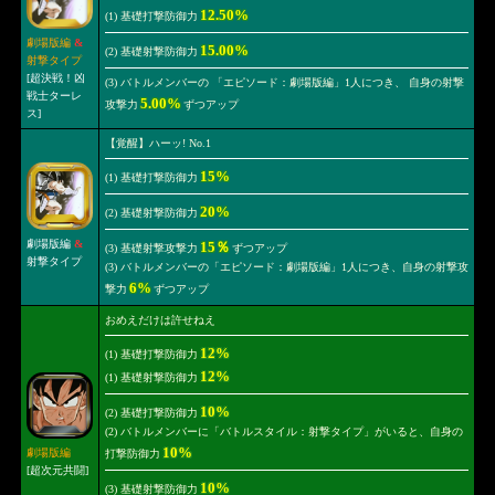
12.50%
(1) 基礎打撃防御力
劇場版編
&
15.00%
(2) 基礎射撃防御力
射撃タイプ
[超決戦！凶
(3) バトルメンバーの 「エピソード：劇場版編」1人につき、 自身の射撃
戦士ターレ
5.00%
攻撃力
ずつアップ
ス]
【覚醒】ハーッ! No.1
15%
(1) 基礎打撃防御力
20%
(2) 基礎射撃防御力
劇場版編
&
15％
(3) 基礎射撃攻撃力
ずつアップ
射撃タイプ
(3) バトルメンバーの「エピソード：劇場版編」1人につき、自身の射撃攻
6%
撃力
ずつアップ
おめえだけは許せねえ
12%
(1) 基礎打撃防御力
12%
(1) 基礎射撃防御力
10%
(2) 基礎打撃防御力
(2) バトルメンバーに「バトルスタイル：射撃タイプ」がいると、自身の
10%
劇場版編
打撃防御力
[超次元共闘]
10%
(3) 基礎射撃防御力