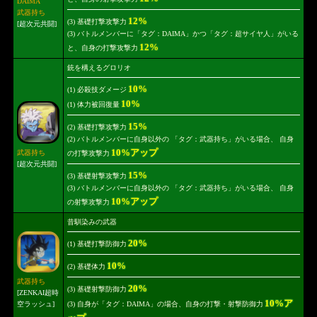
DAIMA
武器持ち
12%
(3) 基礎打撃攻撃力
[超次元共闘]
(3) バトルメンバーに「タグ：DAIMA」かつ「タグ：超サイヤ人」がいる
12%
と、自身の打撃攻撃力
銃を構えるグロリオ
10%
(1) 必殺技ダメージ
10%
(1) 体力被回復量
15%
(2) 基礎打撃攻撃力
(2) バトルメンバーに自身以外の 「タグ：武器持ち」がいる場合、 自身
10%アップ
武器持ち
の打撃攻撃力
[超次元共闘]
15%
(3) 基礎射撃攻撃力
(3) バトルメンバーに自身以外の 「タグ：武器持ち」がいる場合、 自身
10%アップ
の射撃攻撃力
昔馴染みの武器
20%
(1) 基礎打撃防御力
10%
(2) 基礎体力
武器持ち
20%
(3) 基礎射撃防御力
[ZENKAI超時
10%ア
空ラッシュ]
(3) 自身が「タグ：DAIMA」の場合、自身の打撃・射撃防御力