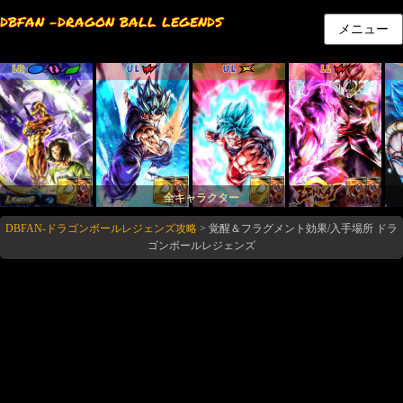
DBFAN -DRAGON BALL LEGENDS
メニュー
LR
UL
UL
LL
全キャラクター
DBFAN-ドラゴンボールレジェンズ攻略
>
覚醒＆フラグメント効果/入手場所 ドラ
ゴンボールレジェンズ