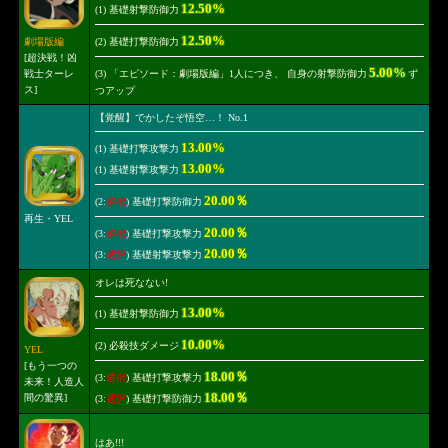
12.50%
(1) 基礎射撃防御力
12.50%
劇場版編
(2) 基礎打撃防御力
[超決戦！凶
5.00%
戦士ターレ
(3) 「エピソード：劇場版編」1人につき、 自身の射撃防御力
ず
ス]
つアップ
【覚醒】でかしたぞ悟空…！ No.1
13.00%
(1) 基礎打撃攻撃力
13.00%
(1) 基礎射撃攻撃力
20.00％
(2:
選択
) 基礎打撃防御力
再生・YEL
20.00％
(3:
選択
) 基礎打撃攻撃力
20.00％
(3:
選択
) 基礎射撃攻撃力
オレは死なない!
13.00%
(1) 基礎射撃防御力
10.00%
(2) 必殺技ダメージ
YEL
[もう一つの
18.00％
(3:
選択
) 基礎打撃攻撃力
未来！人造人
18.00％
間の驚異]
(3:
選択
) 基礎打撃防御力
はあ!!!