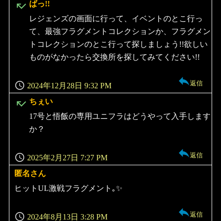
よ
ばっ!!
り:
レジェンズの画面に行って、イベントのとこ行っ
て、最強フラグメントコレクションか、フラグメン
トコレクションのとこ行って探しましょう!!欲しい
ものがなかったら交換所を探してみてください!!
返信
2024年12月28日 9:32 PM
よ
ちぇい
り:
17号と悟飯の専用ユニフラはどうやって入手します
か？
返信
2025年2月27日 7:27 PM
匿名さん
よ
り:
ヒットUL激戦フラグメント｡✨
返信
2024年8月13日 3:28 PM