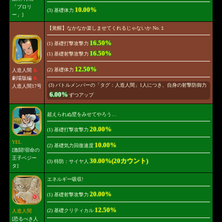
「ブロリ
10.00%
(3) 基礎体力
ー」]
【覚醒】なかなか楽しませてくれるじゃないか No.１
16.50%
(1) 基礎打撃攻撃力
16.50%
(1) 基礎射撃攻撃力
12.50%
(2) 基礎体力
人造人間
&
劇場版編
&
(3) バトルメンバーの「タグ：人造人間」1人につき、自身の射撃防御力
人造人間17号
6.00%
ずつアップ
超えられぬ壁をみせてやろう…
20.00%
(1) 基礎打撃攻撃力
YEL
10.00%
(2) 基礎気力回復速度
[激闘!宿命の
王子ベジー
30.00%(20カウント)
(3) 特防：サイヤ人
タ]
エネルギー吸収!
20.00%
(1) 基礎射撃攻撃力
12.50%
(2) 基礎クリティカル
人造人間
[恐るべき人