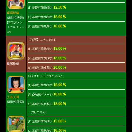
12.50％
(1) 基礎打撃防御力
劇場版編
18.00％
(2) 基礎射撃防御力
[超時空決闘]
[フラグメン
18.00％
(3) 基礎打撃攻撃力
トコレクショ
ン]
【覚醒】はあ!!! No.1
18.00%
(1) 基礎打撃防御力
18.00%
(2) 基礎射撃防御力
劇場版編
20.00%
(3) 基礎打撃攻撃力
おまえだってそうだよな?
18.00％
(1) 基礎打撃防御力
10.00％
(2) 必殺技ダメージ
人造人間
[超時空決闘]
18.00％
(3) 基礎射撃攻撃力
…消してやる!
15.00%
(1) 基礎射撃防御力
16.50%
(2) 基礎打撃防御力