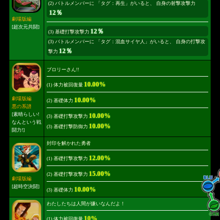
(2) バトルメンバーに 「タグ：再生」がいると、 自身の射撃攻撃力
12％
劇場版編
[超次元共闘]
12％
(3) 基礎打撃攻撃力
(3) バトルメンバーに 「タグ：混血サイヤ人」がいると、 自身の打撃攻
12％
撃力
ブロリーさん!!
10.00%
(1) 体力被回復量
劇場版編
10.00%
(2) 基礎体力
悪の系譜
[素晴らしい!
10.00%
(3) 基礎打撃攻撃力
なんという戦
10.00%
(3) 基礎打撃防御力
闘力!]
封印を解かれた勇者
12.00%
(1) 基礎打撃攻撃力
15.00%
(2) 基礎打撃攻撃力
劇場版編
[超時空決闘]
10.00%
(3) 基礎体力
わたしたちは人間が嫌いなんだよ！
10%
(1) 体力被回復量