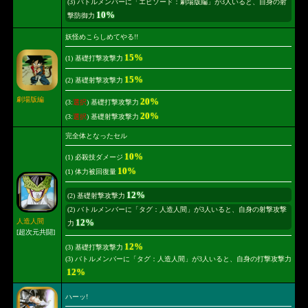
(3) バトルメンバーに「エピソード：劇場版編」が3人いると、自身の射
10%
撃防御力
妖怪めこらしめてやる!!
15%
(1) 基礎打撃攻撃力
15%
(2) 基礎射撃攻撃力
劇場版編
20%
(3:
選択
) 基礎打撃攻撃力
20%
(3:
選択
) 基礎射撃攻撃力
完全体となったセル
10%
(1) 必殺技ダメージ
10%
(1) 体力被回復量
12%
(2) 基礎射撃攻撃力
(2) バトルメンバーに「タグ：人造人間」が3人いると、自身の射撃攻撃
12%
人造人間
力
[超次元共闘]
12%
(3) 基礎打撃攻撃力
(3) バトルメンバーに「タグ：人造人間」が3人いると、自身の打撃攻撃力
12%
ハーッ!