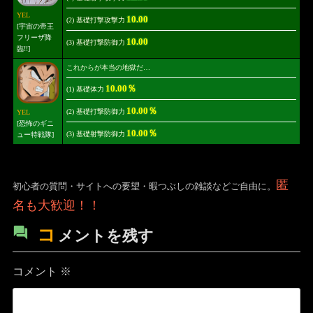
YEL
10.00
(2) 基礎打撃攻撃力
[宇宙の帝王
フリーザ降
10.00
(3) 基礎打撃防御力
臨!!]
これからが本当の地獄だ…
10.00％
(1) 基礎体力
10.00％
(2) 基礎打撃防御力
YEL
[恐怖のギニ
10.00％
(3) 基礎射撃防御力
ュー特戦隊]
匿
初心者の質問・サイトへの要望・暇つぶしの雑談などご自由に。
名も大歓迎！！
コ
メントを残す
コメント
※