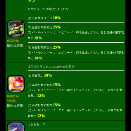
ップ
寿命が少しだけ延びたようだな
10%
(1) 必殺技ダメージ
25%
(2) 基礎射撃防御力
(2) バトルメンバーに「エピソード：劇場版編」が3人いると自身の射撃攻
10%
撃力
劇場版編
[超次元共闘]
25%
(3) 基礎打撃防御力
(3) バトルメンバーに「エピソード：劇場版編」が3人いると自身の打撃攻
10%
撃力
オラひとりじゃこれなかった世界だ！
10%
(1) 基礎体力
15%
(2) 基礎射撃防御力
(2) バトルメンバーに「タグ：超サイヤ人ゴッド」がいると、自身の射撃
12%
攻撃力
劇場版編
神の気
15%
(3) 基礎打撃防御力
[超次元共闘]
(3) バトルメンバーに「タグ：超サイヤ人ゴッド」がいると、自身の打撃
12%
攻撃力
うおおおっ!!!