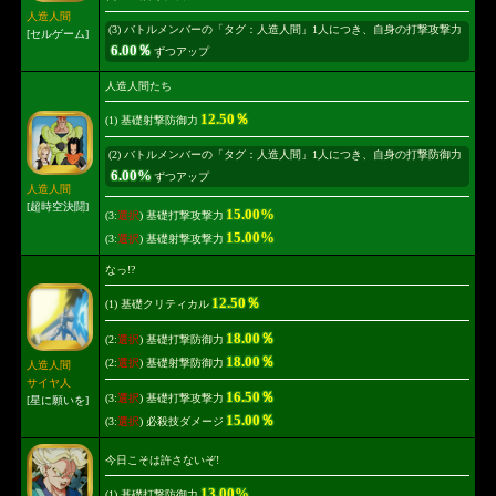
人造人間
(3) バトルメンバーの「タグ：人造人間」1人につき、自身の打撃攻撃力
[セルゲーム]
6.00％
ずつアップ
人造人間たち
12.50％
(1) 基礎射撃防御力
(2) バトルメンバーの「タグ：人造人間」1人につき、自身の打撃防御力
6.00%
ずつアップ
人造人間
[超時空決闘]
15.00%
(3:
選択
) 基礎打撃攻撃力
15.00%
(3:
選択
) 基礎射撃攻撃力
なっ!?
12.50％
(1) 基礎クリティカル
18.00％
(2:
選択
) 基礎打撃防御力
18.00％
(2:
選択
) 基礎射撃防御力
人造人間
サイヤ人
16.50％
(3:
選択
) 基礎打撃攻撃力
[星に願いを]
15.00％
(3:
選択
) 必殺技ダメージ
今日こそは許さないぞ!
13.00%
(1) 基礎打撃防御力