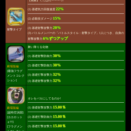
【覚醒】くたばれーーーっ!
22%
(1) 基礎気力回復速度
15%
(2) 必殺技ダメージ
20%
(3) 基礎射撃攻撃力
射撃タイプ
(3) バトルメンバーの「バトルスタイル：射撃タイプ」1人につき、自身の
6%ずつアップ
射撃攻撃力
舞い降りる化物
30%
(1) 基礎射撃防御力
30%
(2) 基礎打撃防御力
劇場版編
[最強フラグ
32%
(3) 基礎打撃攻撃力
メントコレク
32%
ション]
(3) 基礎射撃攻撃力
オレをバカにしてるのか!
15.00％
(1) 基礎射撃攻撃力
劇場版編
[超時空決闘]
15.00％
(2) 基礎打撃防御力
[カカロット
ォ!!!]
15.00％
(3) 基礎打撃攻撃力
[フラグメン