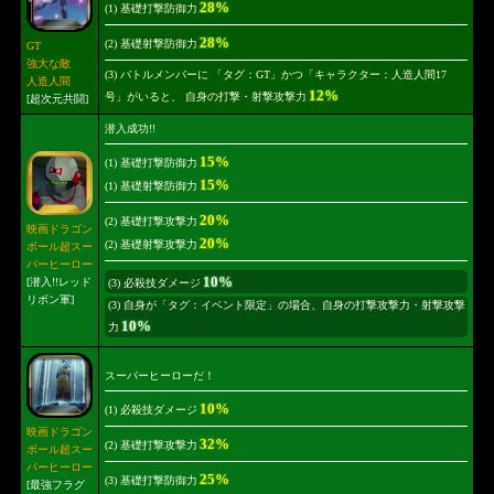
28%
(1) 基礎打撃防御力
28%
(2) 基礎射撃防御力
GT
強大な敵
(3) バトルメンバーに 「タグ：GT」かつ「キャラクター：人造人間17
人造人間
12%
号」がいると、 自身の打撃・射撃攻撃力
[超次元共闘]
潜入成功!!
15%
(1) 基礎打撃防御力
15%
(1) 基礎射撃防御力
20%
(2) 基礎打撃攻撃力
映画ドラゴン
20%
(2) 基礎射撃攻撃力
ボール超スー
パーヒーロー
10%
[潜入!!レッド
(3) 必殺技ダメージ
リボン軍]
(3) 自身が「タグ：イベント限定」の場合、自身の打撃攻撃力・射撃攻撃
10%
力
スーパーヒーローだ！
10%
(1) 必殺技ダメージ
映画ドラゴン
32%
(2) 基礎打撃攻撃力
ボール超スー
パーヒーロー
25%
(3) 基礎打撃防御力
[最強フラグ