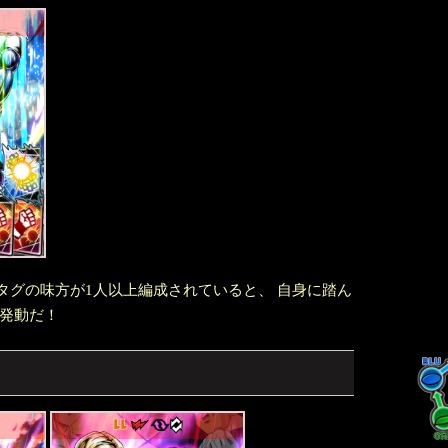
グの味方が1人以上編成されていると、 自身に踏ん
を発動だ！
LL