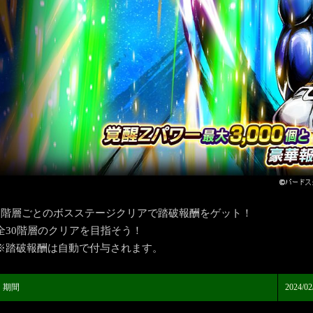
5階層ごとのボスステージクリアで踏破報酬をゲット！
全30階層のクリアを目指そう！
※踏破報酬は自動で付与されます。
期間
2024/02