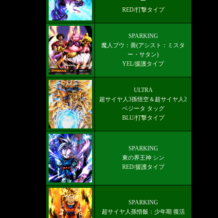
ー
RED/打撃タイプ
SPARKING
魔人ブウ：善(アシスト：ミスタ
ー・サタン)
YEL/援護タイプ
ULTRA
超サイヤ人3孫悟空＆超サイヤ人2
ベジータ タッグ
BLU/打撃タイプ
SPARKING
東の界王神 シン
RED/援護タイプ
SPARKING
超サイヤ人孫悟飯：少年期 復活