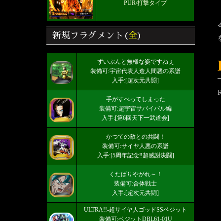
PUR/打撃タイプ
新規フラグメント(
全
)
ずいぶんと無様な姿ですねぇ
装備可:宇宙代表人造人間悪の系譜
入手:[超次元共闘]
手がすべってしまった
装備可:超宇宙サバイバル編
入手:[第6回天下一武道会]
かつての敵との共闘！
装備可:サイヤ人悪の系譜
入手:[5周年記念‼超感謝決闘]
くたばりやがれ～！
装備可:合体戦士
入手:[超次元共闘]
ULTRA!!-超サイヤ人ゴッドSSベジット
装備可:ベジットDBL61-01U