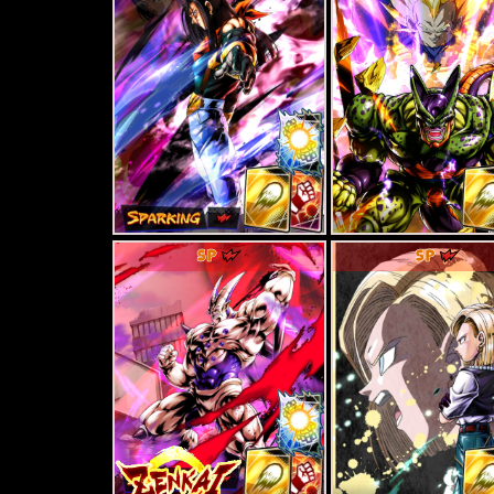
SP
SP