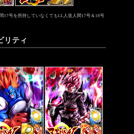
17号を所持していなくてもLL人造人間17号＆18号
アビリティ
SP
SP