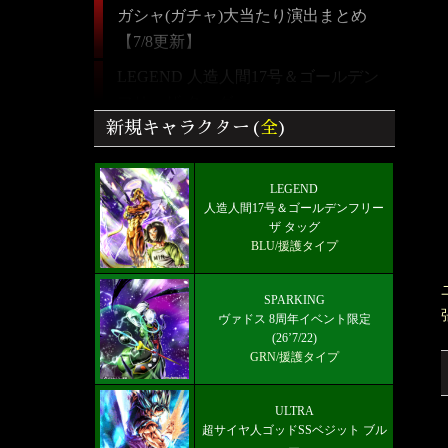
ガシャ(ガチャ)大当たり演出まとめ
【7/8更新】
LEGEND 人造人間17号＆ゴールデン
フリーザ タッグ
新規キャラクター(
全
)
覚醒＆フラグメント効果/入手場所 ド
ラゴンボールレジェンズ
LEGEND
【ドラゴンボールレジェンズ】全キャ
人造人間17号＆ゴールデンフリー
ラクター画像リスト＆絞り込み検索
ザ タッグ
BLU/援護タイプ
好きなキャラから選ぶチーム編成【パ
ーティー】
SPARKING
雑談/質問ドラゴンボールレジェンズ
ヴァドス 8周年イベント限定
(26’7/22)
掲示板
GRN/援護タイプ
最新メインストーリー「第19部3章
(6/10)」配信【更新履歴】
ULTRA
超サイヤ人ゴッドSSベジット ブル