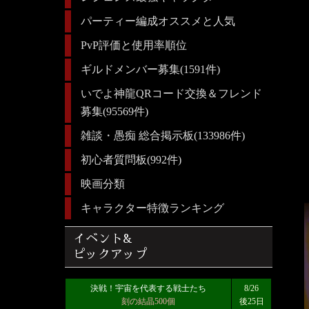
パーティー編成オススメと人気
PvP評価と使用率順位
ギルドメンバー募集(1591件)
いでよ神龍QRコード交換＆フレンド
募集(95569件)
雑談・愚痴 総合掲示板(133986件)
初心者質問板(992件)
映画分類
キャラクター特徴ランキング
イベント&
ピックアップ
決戦！宇宙を代表する戦士たち
8/26
刻の結晶500個
後25日