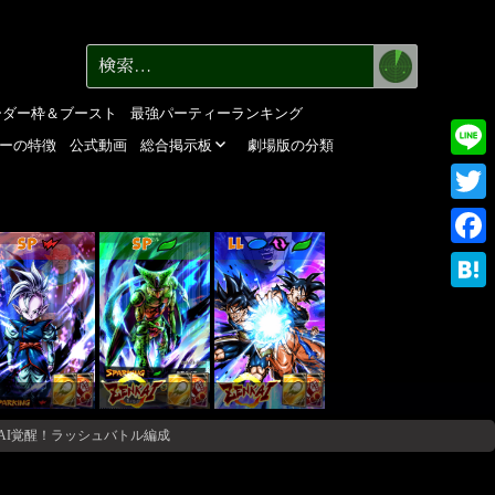
検
検
索
索:
ーダー枠＆ブースト
最強パーティーランキング
ーの特徴
公式動画
総合掲示板
劇場版の分類
Line
Twitte
SP
SP
LL
Faceb
Haten
KAI覚醒！ラッシュバトル編成