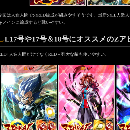
今回は人造人間でのRED編成が組みやすそうです。最新のLL人造人間
をメインに編成すると戦いやすい。
L
L17号や17号＆18号にオススメのZ
RED+人造人間だけでなくRED＋強大な敵も使いやすい。
LL
SP