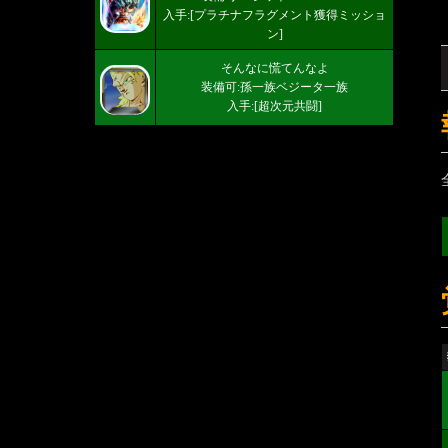
入手:[プラチナフラグメント獲得ミッショ
ン]
そんなに慌てんなよ
装備可:孫一族ベジータ一族
入手:[超次元共闘]