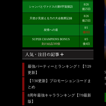
8/26
シャンパとヴァドスの第6宇宙探訪
後25日
8/26
天使が見据える力の大会観察記録
後25日
8/1
友情への道
後0日
SUPER CHAMPIONS BONUS
8/5
刻の結晶500個
後4日
add
人気・注目の記事
最強パーティーとランキング！【7/29
更新】
【7/30更新】プロモーションコードま
とめ
8周年最強キャラランキング【7/9最新
版】