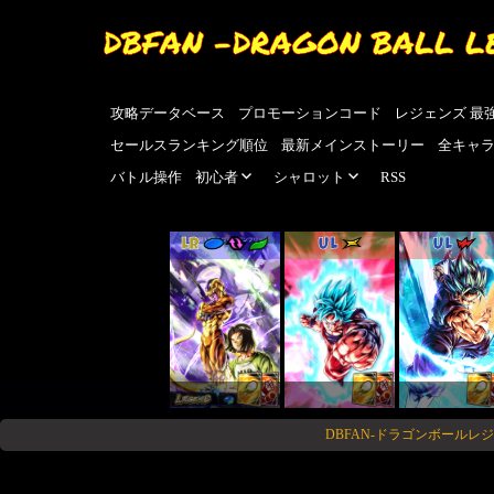
DBFAN -DRAGON BALL L
攻略データベース
プロモーションコード
レジェンズ 最
セールスランキング順位
最新メインストーリー
全キャ
バトル操作
初心者
シャロット
RSS
LR
UL
UL
DBFAN-ドラゴンボールレ