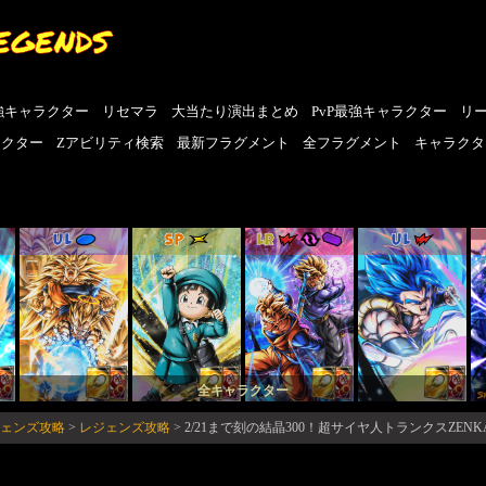
EGENDS
強キャラクター
リセマラ
大当たり演出まとめ
PvP最強キャラクター
リ
ラクター
Zアビリティ検索
最新フラグメント
全フラグメント
キャラクタ
UL
SP
LR
UL
全キャラクター
ジェンズ攻略
>
レジェンズ攻略
>
2/21まで刻の結晶300！超サイヤ人トランクスZEN