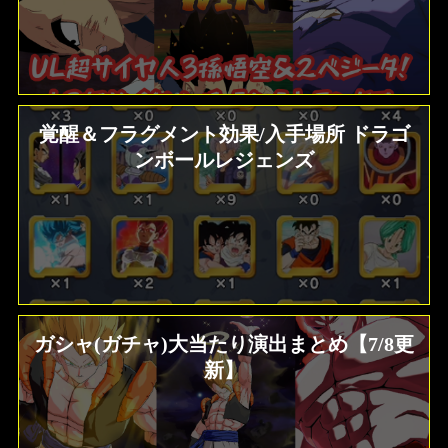
覚醒＆フラグメント効果/入手場所 ドラゴ
ンボールレジェンズ
ガシャ(ガチャ)大当たり演出まとめ【7/8更
新】