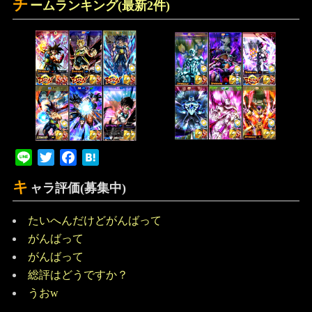
チ
ームランキング(最新2件)
Line
Twitter
Facebook
Hatena
キ
ャラ評価(募集中)
たいへんだけどがんばって
がんばって
がんばって
総評はどうですか？
うおw