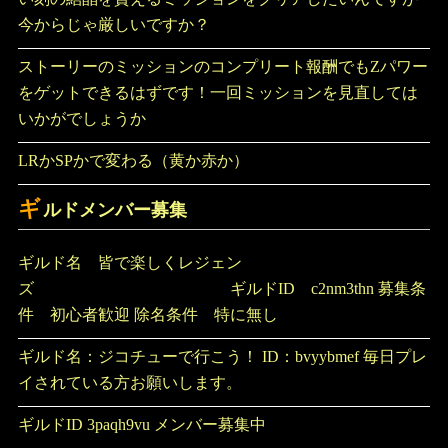
今からじゃ厳しいですか？
ストーリーのミッションのコンプリート報酬でもZパワー
をゲットできるはずです！一回ミッションを見直しては
いかがでしょうか
LRかSPかで変わる（黄か赤か）
ギ
ルドメンバー募集
ギルド名 皆で楽しくレジェン
ズ ギルドID c2nm3thn 募集条
件 初心者歓迎 除名条件 特に無し
ギルド名：ジコチューで行こう！ ID：bvyybmef 毎日プレ
イされている方お願いします。
ギルドID 3paqh9vu メンバー募集中