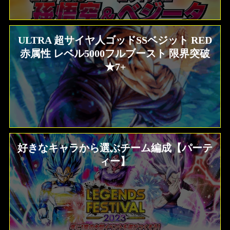
ULTRA 超サイヤ人ゴッドSSベジット RED
赤属性 レベル5000フルブースト 限界突破
★7+
好きなキャラから選ぶチーム編成【パーテ
ィー】