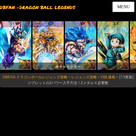
DBFAN -DRAGON BALL LEGENDS
MENU
UL
UL
UL
SP
全キャラクター
DBFAN-ドラゴンボールレジェンズ攻略
>
レジェンズ攻略
>
DBL速報
>
[7/3更新]
ジブレットのZパワー入手方法！ZメダルⅡ必要数