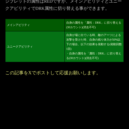
ジブレットの属性はREDですが、メインアビリティとユニー
クアビリティでDRK属性に切り替える事ができます。
自身の属性を「属性：DRK」に切り替える
メインアビリティ
(30カウント)(消去不可)
自身が場に出ている時、敵のアーツによる
攻撃を受けた時、自身の残り体力が50%以
下の場合、以下の効果を発動する(発動回数
ユニークアビリティ
1回)
・自身の属性を「属性：DRK」に切り替え
る(30カウント)(消去不可)
この記事をXでポストして応援お願いします。