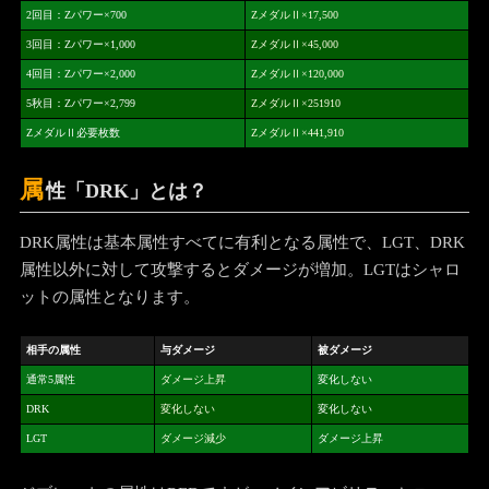
2回目：Zパワー×700
ZメダルⅡ×17,500
3回目：Zパワー×1,000
ZメダルⅡ×45,000
4回目：Zパワー×2,000
ZメダルⅡ×120,000
5秋目：Zパワー×2,799
ZメダルⅡ×251910
ZメダルⅡ必要枚数
ZメダルⅡ×441,910
属
性「DRK」とは？
DRK属性は基本属性すべてに有利となる属性で、LGT、DRK
属性以外に対して攻撃するとダメージが増加。LGTはシャロ
ットの属性となります。
相手の属性
与ダメージ
被ダメージ
通常5属性
ダメージ上昇
変化しない
DRK
変化しない
変化しない
LGT
ダメージ減少
ダメージ上昇