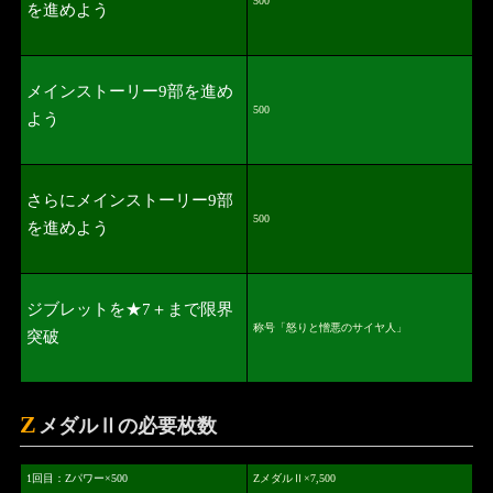
500
を進めよう
メインストーリー9部を進め
500
よう
さらにメインストーリー9部
500
を進めよう
ジブレットを★7＋まで限界
称号「怒りと憎悪のサイヤ人」
突破
Z
メダルⅡの必要枚数
1回目：Zパワー×500
ZメダルⅡ×7,500