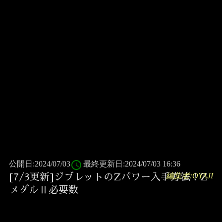
access_time
公開日:2024/07/03
最終更新日:2024/07/03 16:36
編集者:OYAJI
[7/3更新]ジブレットのZパワー入手方法！Z
メダルⅡ必要数