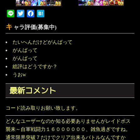
Line
Twitter
Facebook
Hatena
キ
ャラ評価(募集中)
たいへんだけどがんばって
がんばって
がんばって
総評はどうですか？
うおw
最新コメント
コード読み取りお願い致します。
どんなユーザーなのか知る必要ありませんがレイドボス
襲来～自軍戦闘力１６００００００、雑魚過ぎですね。
通常限界突破７だけでクリア出来るバトルなんですか