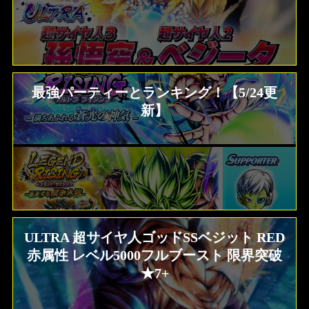
最強パーティーとランキング！【5/24更
新】
ULTRA 超サイヤ人ゴッドSSベジット RED
赤属性 レベル5000フルブースト 限界突破
★7+