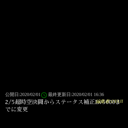
access_time
公開日:2020/02/01
最終更新日:2020/02/01 16:36
編集者:OYAJI
2/5超時空決闘からステータス補正Lv5000ま
でに変更