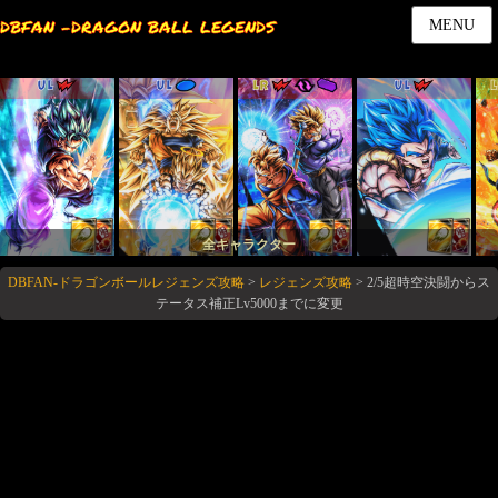
DBFAN -DRAGON BALL LEGENDS
MENU
UL
UL
LR
UL
全キャラクター
DBFAN-ドラゴンボールレジェンズ攻略
>
レジェンズ攻略
>
2/5超時空決闘からス
テータス補正Lv5000までに変更