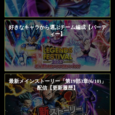
好きなキャラから選ぶチーム編成【パーテ
ィー】
最新メインストーリー「第19部3章(6/10)」
配信【更新履歴】