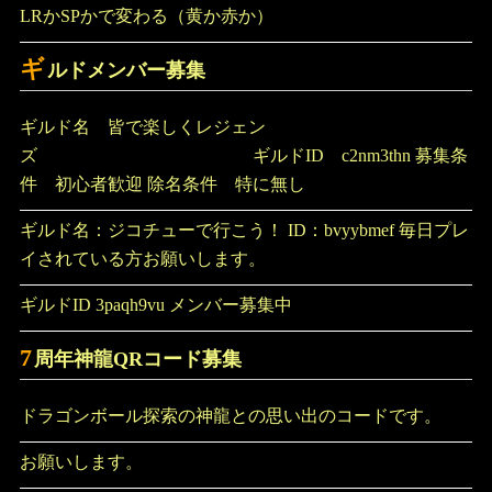
LRかSPかで変わる（黄か赤か）
ギ
ルドメンバー募集
ギルド名 皆で楽しくレジェン
ズ ギルドID c2nm3thn 募集条
件 初心者歓迎 除名条件 特に無し
ギルド名：ジコチューで行こう！ ID：bvyybmef 毎日プレ
イされている方お願いします。
ギルドID 3paqh9vu メンバー募集中
7
周年神龍QRコード募集
ドラゴンボール探索の神龍との思い出のコードです。
お願いします。