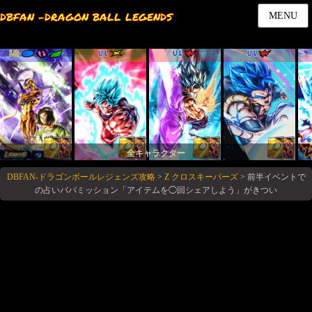
DBFAN -DRAGON BALL LEGENDS
MENU
LR
UL
UL
UL
全キャラクター
DBFAN-ドラゴンボールレジェンズ攻略
>
Z クロスキーパーズ
>
前半イベントで
の占いババミッション「アイテムを◯回シェアしよう」がきつい