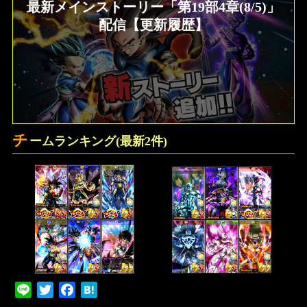
最新メインストーリー「第19部4章(8/5)」
配信【更新履歴】
チ
ームランキング(最新2件)
Line
Twitter
Facebook
Hatena