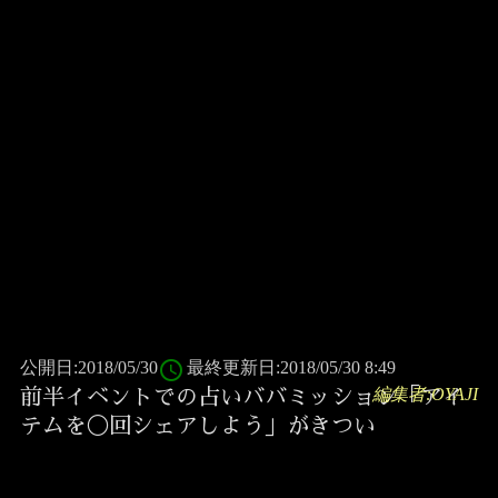
access_time
公開日:2018/05/30
最終更新日:2018/05/30 8:49
編集者:OYAJI
前半イベントでの占いババミッション「アイ
テムを◯回シェアしよう」がきつい