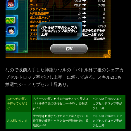
なので以前入手した神龍ソウルの「バトル終了後のシェアカ
プセルドロップ率が少し上昇」に頼ってみる。スキル2にも
抽選でシェアカプセル上昇あり。
ふたつめの願い
もう一つの願い▶神またはナメック星人は
バトル終了後のシェア
を待ってんだけ
バトル終了後の獲得ゼニー+10％、必殺技
カプセルドロップ率が
ど………
pt+10
少し上昇
天の導き▶神またはナメック星人はバトル
バトル終了後のシェア
さあ願いをいえ
終了後の獲得キャラクター経験値+5%、必
カプセルドロップ率が
殺技pt+10
少し上昇