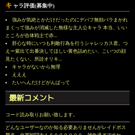
キ
ャラ評価(募集中)
強みが気絶とかだけだったのにデバフ無効バラまかれ
まくって強みが消滅した無様な主人公キャラ 本当、いい
ところが合体戦士で赤...
肝心な時にいつも利敵行為を行うシャレッカス君。つ
えー紫出て出番決してほしい黄色詰めたい、こいつの顔
見たくない。所詮オリキ...
キャラがないから無理
えええ
たいへんだけどがんばって
最新コメント
コード読み取りお願い致します。
どんなユーザーなのか知る必要ありませんがレイドボス