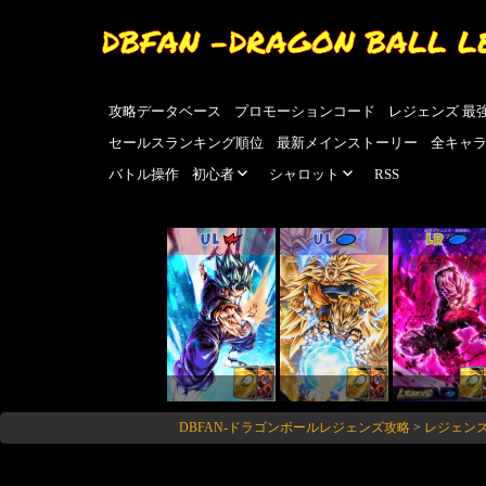
DBFAN -DRAGON BALL L
攻略データベース
プロモーションコード
レジェンズ 最
セールスランキング順位
最新メインストーリー
全キャ
バトル操作
初心者
シャロット
RSS
UL
UL
LR
DBFAN-ドラゴンボールレジェンズ攻略
>
レジェン