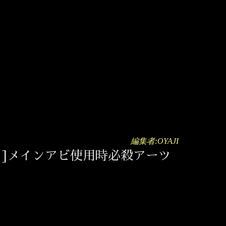
編集者:OYAJI
!]メインアビ使用時必殺アーツ
】