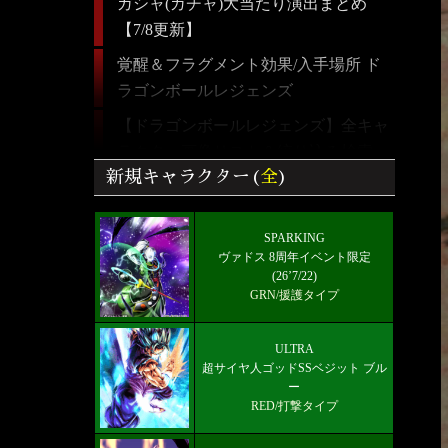
ガシャ(ガチャ)大当たり演出まとめ
【7/8更新】
覚醒＆フラグメント効果/入手場所 ド
ラゴンボールレジェンズ
【ドラゴンボールレジェンズ】全キャ
ラクター画像リスト＆絞り込み検索
新規キャラクター(
全
)
最強パーティーとランキング！【5/24
更新】
SPARKING
好きなキャラから選ぶチーム編成【パ
ヴァドス 8周年イベント限定
ーティー】
(26’7/22)
GRN/援護タイプ
雑談/質問ドラゴンボールレジェンズ
掲示板
ULTRA
ULTRA 超サイヤ人ゴッドSSベジット
超サイヤ人ゴッドSSベジット ブル
ー
RED赤属性 レベル5000フルブースト
RED/打撃タイプ
限界突破★7+