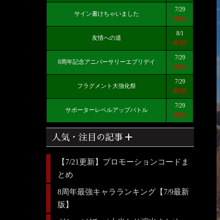
7/29
サイン書けちゃいました
後0日
8/1
友情への道
後3日
7/29
8周年記念アニバーサリーエブリデイ
後0日
7/29
フラグメント大強化祭
後0日
7/29
サポーターレベルアップバトル
後0日
add
人気・注目の記事
【7/21更新】プロモーションコードま
とめ
8周年最強キャラランキング【7/9最新
版】