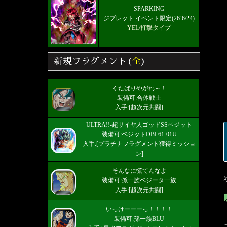
SPARKING
ジブレット イベント限定(26’6/24)
YEL/打撃タイプ
新規フラグメント(
全
)
くたばりやがれ～！
装備可:合体戦士
入手:[超次元共闘]
ULTRA!!-超サイヤ人ゴッドSSベジット
装備可:ベジットDBL61-01U
入手:[プラチナフラグメント獲得ミッショ
ン]
そんなに慌てんなよ
装備可:孫一族ベジータ一族
入手:[超次元共闘]
いっけーーーっ！！！！
装備可:孫一族BLU