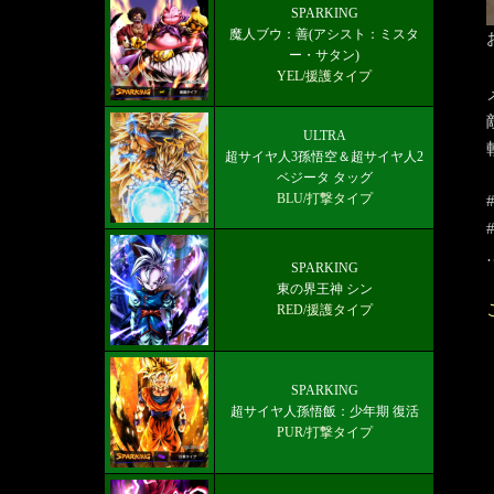
最新メインストーリー「第19部3章
SPARKING
魔人ブウ：善(アシスト：ミスタ
(6/10)」配信【更新履歴】
ー・サタン)
YEL/援護タイプ
ULTRA
超サイヤ人3孫悟空＆超サイヤ人2
ベジータ タッグ
BLU/打撃タイプ
SPARKING
東の界王神 シン
RED/援護タイプ
SPARKING
超サイヤ人孫悟飯：少年期 復活
PUR/打撃タイプ