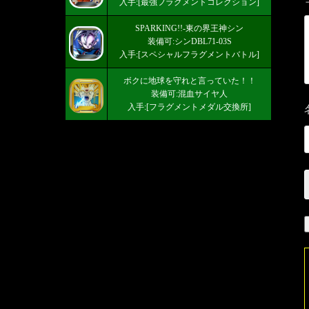
入手:[最強フラグメントコレクション]
SPARKING!!-東の界王神シン
装備可:シンDBL71-03S
入手:[スペシャルフラグメントバトル]
ボクに地球を守れと言っていた！！
装備可:混血サイヤ人
入手:[フラグメントメダル交換所]