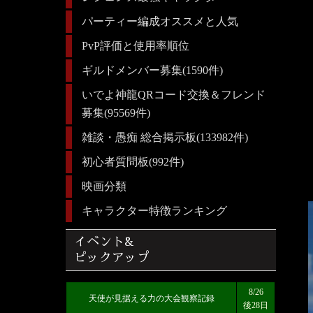
パーティー編成オススメと人気
PvP評価と使用率順位
ギルドメンバー募集(1590件)
いでよ神龍QRコード交換＆フレンド
募集(95569件)
雑談・愚痴 総合掲示板(133982件)
初心者質問板(992件)
映画分類
キャラクター特徴ランキング
イベント&
ピックアップ
8/26
天使が見据える力の大会観察記録
後28日