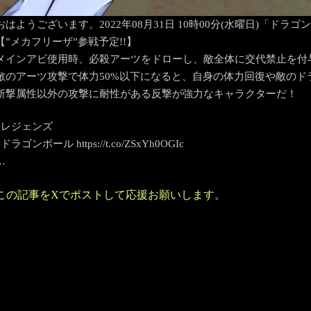
おはようございます。2022年08月31日 10時00分(水曜日)「ド
【”メカフリーザ”参戦予定!!】
メインアビ使用時、必殺アーツをドローし、敵全体に交代禁止を付
敵のアーツ攻撃で体力50%以下になると、自身の体力回復や敵のド
斬撃属性以外の攻撃に耐性がある反撃が強力なキャラクターだ！
#レジェンズ
#ドラゴンボール https://t.co/ZSxYh0OGIc
…
この記事をXでポストして応援お願いします。