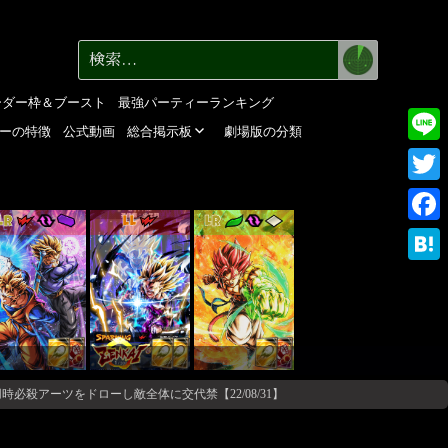
検
検
索
索:
ーダー枠＆ブースト
最強パーティーランキング
ーの特徴
公式動画
総合掲示板
劇場版の分類
Line
Twitte
LR
LL
LR
Faceb
Haten
時必殺アーツをドローし敵全体に交代禁【22/08/31】