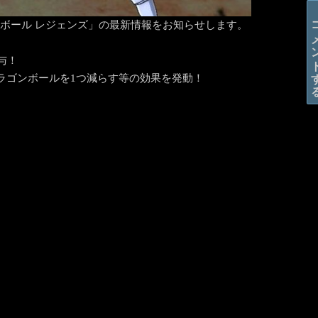
コメン
ラゴンボール レジェンズ」の最新情報をお知らせします。
与！
ラゴンボールを1つ減らす等の効果を発動！