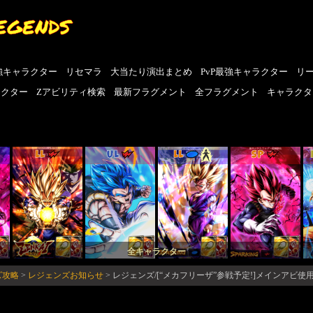
EGENDS
強キャラクター
リセマラ
大当たり演出まとめ
PvP最強キャラクター
リ
ラクター
Zアビリティ検索
最新フラグメント
全フラグメント
キャラクタ
LL
UL
LL
SP
全キャラクター
ズ攻略
>
レジェンズお知らせ
>
レジェンズ/[“メカフリーザ”参戦予定!]メインアビ使用